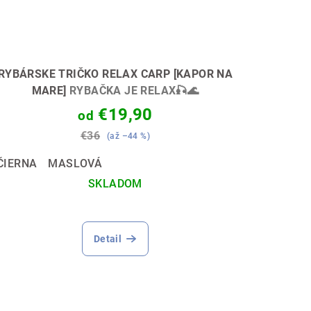
RYBÁRSKE TRIČKO RELAX CARP [KAPOR NA
MARE]
RYBAČKA JE RELAX🎣🌊
€19,90
od
€36
(až –44 %)
ČIERNA
MASLOVÁ
SKLADOM
Detail