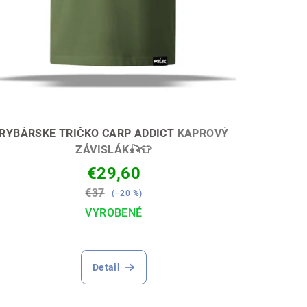
RYBÁRSKE TRIČKO CARP ADDICT
KAPROVÝ
ZÁVISLÁK🎣👕
€29,60
€37
(–20 %)
VYROBENÉ
Priemerné
hodnotenie
Detail
produktu
je
5,0