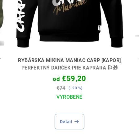
Ý
RYBÁRSKA MIKINA MANIAC CARP [KAPOR]
PERFEKTNÝ DARČEK PRE KAPRÁRA 🎣🎁
€59,20
od
€74
(–20 %)
VYROBENÉ
Priemerné
hodnotenie
Detail
produktu
je
5,0