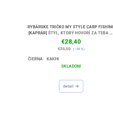
RYBÁRSKE TRIČKO MY STYLE CARP FISHIN
[KAPRÁR]
ŠTÝL, KTORÝ HOVORÍ ZA TEBA 
🐟
€28,40
€35,50
(–20 %)
ČIERNA
KAKHI
SKLADOM
Priemerné
hodnotenie
Detail
produktu
je
5,0
z
5