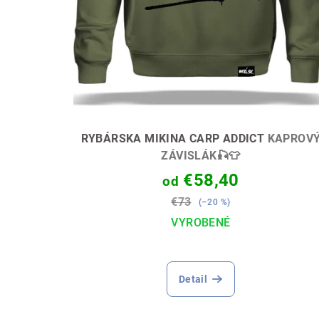
u
o
k
v
t
o
v
RYBÁRSKA MIKINA CARP ADDICT
KAPROV
ZÁVISLÁK🎣👕
€58,40
od
€73
(–20 %)
VYROBENÉ
Priemerné
hodnotenie
Detail
produktu
je
4,9