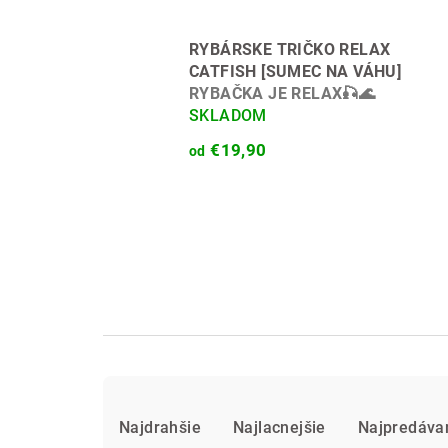
RYBÁRSKE TRIČKO RELAX
CATFISH [SUMEC NA VÁHU]
RYBAČKA JE RELAX🎣🌊
SKLADOM
€19,90
od
R
Najdrahšie
Najlacnejšie
Najpredáva
a