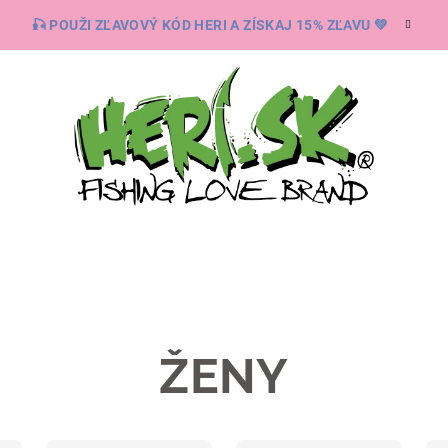
🎣 POUŽI ZĽAVOVÝ KÓD HERI A ZÍSKAJ 15% ZĽAVU 💚
ŽENY