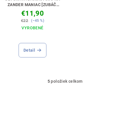
ZANDER MANIAC [ZUBÁČ]
PRE ZUBÁČOVÝCH
€11,90
MANIAKOV 🧢😎
€22
(–45 %)
VYROBENÉ
Detail
5
položiek celkom
O
v
l
á
d
a
c