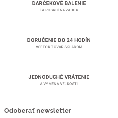
i
DARČEKOVÉ BALENIE
e
ŤA POSADÍ NA ZADOK
p
r
v
k
y
DORUČENIE DO 24 HODÍN
v
VŠETOK TOVAR SKLADOM
ý
p
i
s
u
JEDNODUCHÉ VRÁTENIE
A VÝMENA VEĽKOSTI
Odoberať newsletter