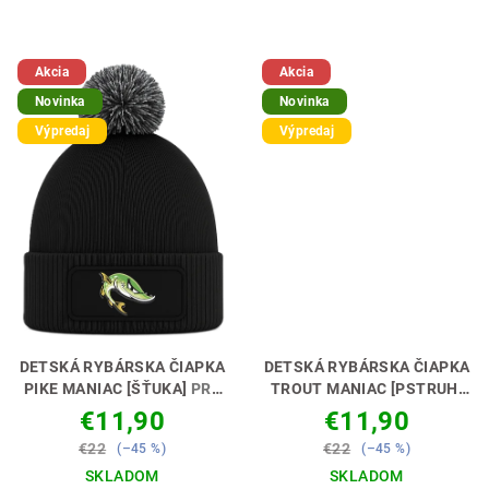
Akcia
Akcia
Novinka
Novinka
Výpredaj
Výpredaj
DETSKÁ RYBÁRSKA ČIAPKA
DETSKÁ RYBÁRSKA ČIAPKA
PIKE MANIAC [ŠŤUKA]
PRE
TROUT MANIAC [PSTRUH]
ŠŤUKOVÝCH MANIAKOV 🧢
PRE PSTRUHOVÝCH
€11,90
€11,90
😎
MANIAKOV 🧢😎
€22
€22
(–45 %)
(–45 %)
SKLADOM
SKLADOM