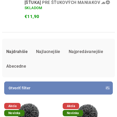
[ŠŤUKA]
PRE ŠŤUKOVÝCH MANIAKOV 🧢😎
SKLADOM
€11,90
R
a
Najdrahšie
Najlacnejšie
Najpredávanejšie
d
e
Abecedne
n
i
e
Otvoriť filter
p
V
r
Akcia
Akcia
ý
o
Novinka
Novinka
p