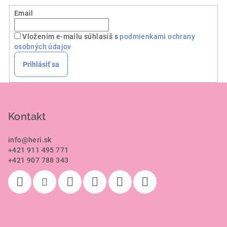
Email
Vložením e-mailu súhlasíš s
podmienkami ochrany
osobných údajov
Prihlásiť sa
Z
á
p
Kontakt
ä
info
@
heri.sk
t
+421 911 495 771
i
+421 907 788 343
e