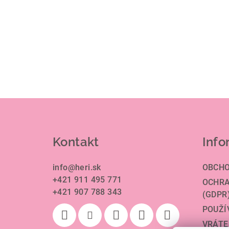
Z
á
Kontakt
Info
p
ä
info
@
heri.sk
OBCHO
+421 911 495 771
t
OCHRA
+421 907 788 343
(GDPR
i
POUŽÍ
e
VRÁTE