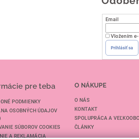
Odober
v
k
y
Email
v
ý
Vložením e-
p
Prihlásiť sa
i
s
u
rmácie pre teba
O NÁKUPE
O NÁS
DNÉ PODMIENKY
KONTAKT
NA OSOBNÝCH ÚDAJOV
)
SPOLUPRÁCA A VEĽKOOB
VANIE SÚBOROV COOKIES
ČLÁNKY
NIE A REKLAMÁCIA