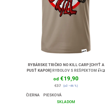
r
u
o
k
d
t
u
o
k
v
t
o
v
RYBÁRSKE TRIČKO NO KILL CARP [CHYŤ A
PUSŤ KAPOR]
RYBOLOV S REŠPEKTOM 🎣
€19,90
od
€37
(až –46 %)
ČIERNA
PIESKOVÁ
SKLADOM