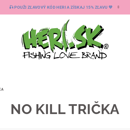
🎣 POUŽI ZĽAVOVÝ KÓD HERI A ZÍSKAJ 15% ZĽAVU 💚
KA
NO KILL TRIČKA