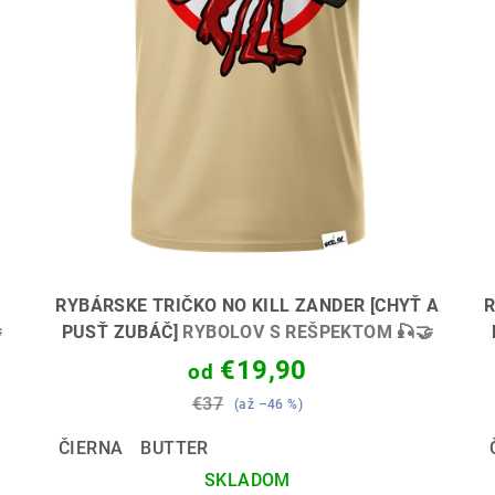
RYBÁRSKE TRIČKO NO KILL ZANDER [CHYŤ A
R

PUSŤ ZUBÁČ]
RYBOLOV S REŠPEKTOM 🎣🤝
€19,90
od
€37
(až –46 %)
ČIERNA
BUTTER
SKLADOM