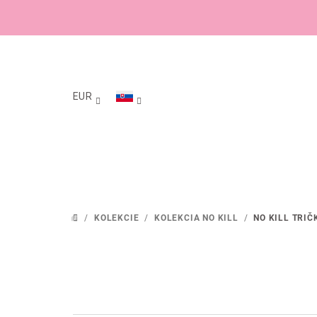
Prejsť
na
obsah
EUR
/
KOLEKCIE
/
KOLEKCIA NO KILL
/
NO KILL TRIČ
DOMOV