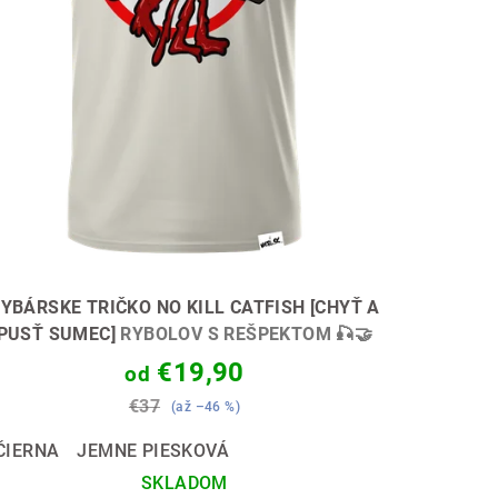
YBÁRSKE TRIČKO NO KILL CATFISH [CHYŤ A
PUSŤ SUMEC]
RYBOLOV S REŠPEKTOM 🎣🤝
€19,90
od
€37
(až –46 %)
ČIERNA
JEMNE PIESKOVÁ
SKLADOM