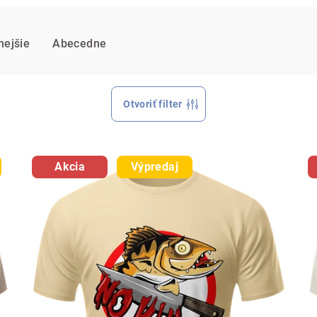
nejšie
Abecedne
Otvoriť filter
Akcia
Výpredaj