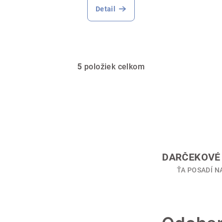
Detail
5
položiek celkom
O
v
l
á
d
a
c
DARČEKOVÉ 
i
ŤA POSADÍ N
e
p
r