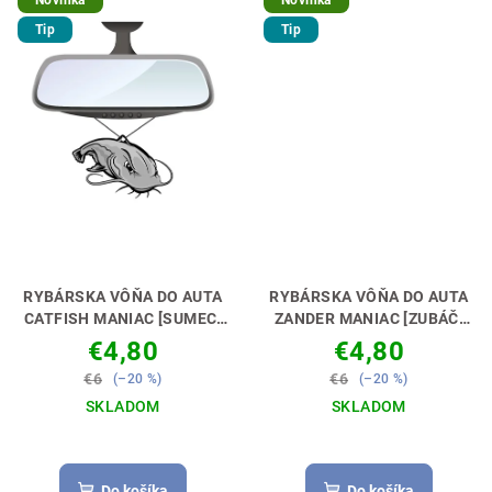
Novinka
Novinka
Tip
Tip
RYBÁRSKA VÔŇA DO AUTA
RYBÁRSKA VÔŇA DO AUTA
CATFISH MANIAC [SUMEC]
ZANDER MANIAC [ZUBÁČ]
NECH TI VONIA KÁRA🚗🎣
NECH TI VONIA KÁRA🚗🎣
€4,80
€4,80
€6
€6
(–20 %)
(–20 %)
SKLADOM
SKLADOM
Do košíka
Do košíka