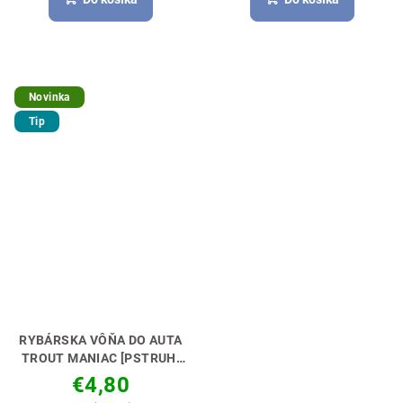
Novinka
Tip
RYBÁRSKA VÔŇA DO AUTA
TROUT MANIAC [PSTRUH]
NECH TI VONIA KÁRA🚗🎣
€4,80