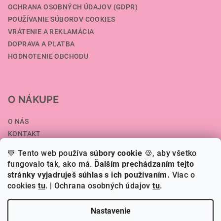
OCHRANA OSOBNÝCH ÚDAJOV (GDPR)
POUŽÍVANIE SÚBOROV COOKIES
VRÁTENIE A REKLAMÁCIA
DOPRAVA A PLATBA
HODNOTENIE OBCHODU
O NÁKUPE
O NÁS
KONTAKT
SPOLUPRÁCA A VEĽKOOBCHOD
💙 Tento web používa
súbory cookie
🍪, aby všetko
ČLÁNKY
fungovalo tak, ako má.
Ďalším prechádzaním tejto
stránky vyjadruješ súhlas s ich používaním.
Viac o
cookies
tu
.
| Ochrana osobných údajov
tu
.
Copyright 2026
HERI.SK
. Všetky práva vyhradené.
Nastavenie