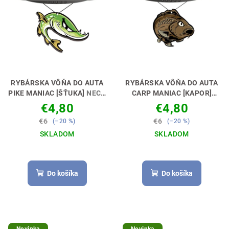
p
t
r
o
o
v
d
u
k
RYBÁRSKA VÔŇA DO AUTA
RYBÁRSKA VÔŇA DO AUTA
t
PIKE MANIAC [ŠŤUKA]
NECH
CARP MANIAC [KAPOR]
TI VONIA KÁRA🚗🎣
NECH TI VONIA KÁRA 🚗🎣
o
€4,80
€4,80
v
€6
€6
(–20 %)
(–20 %)
SKLADOM
SKLADOM
Priemerné
hodnotenie
produktu
Do košíka
Do košíka
je
5,0
z
5
hviezdičiek.