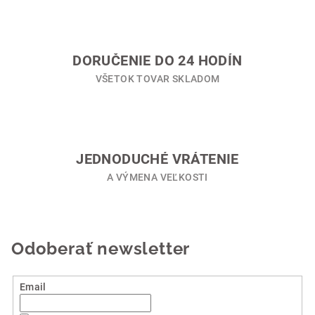
r
v
k
y
DORUČENIE DO 24 HODÍN
v
VŠETOK TOVAR SKLADOM
ý
p
i
s
u
JEDNODUCHÉ VRÁTENIE
A VÝMENA VEĽKOSTI
Odoberať newsletter
Email