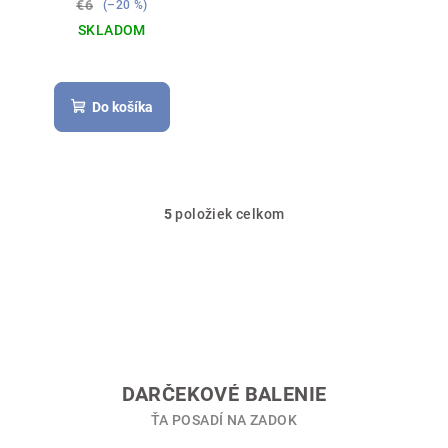
€6
(–20 %)
SKLADOM
Do košíka
5
položiek celkom
O
v
l
á
d
a
c
i
DARČEKOVÉ BALENIE
e
ŤA POSADÍ NA ZADOK
p