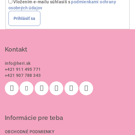
Vložením e-mailu súhlasíš s
podmienkami ochrany
osobných údajov
Prihlásiť sa
Z
á
p
Kontakt
ä
info
@
heri.sk
t
+421 911 495 771
i
+421 907 788 343
e
Informácie pre teba
OBCHODNÉ PODMIENKY