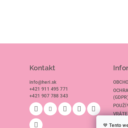
Z
á
Kontakt
Info
p
ä
info
@
heri.sk
OBCHO
+421 911 495 771
t
OCHRA
+421 907 788 343
(GDPR
i
POUŽÍ
e
VRÁTE
DOPRA
💙 Tento w