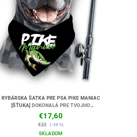
RYBÁRSKA ŠATKA PRE PSA PIKE MANIAC
[ŠŤUKA]
DOKONALÁ PRE TVOJHO
ŠTVORNOHÉHO PARŤÁKA 🐶🎣
€17,60
€22
(–20 %)
SKLADOM