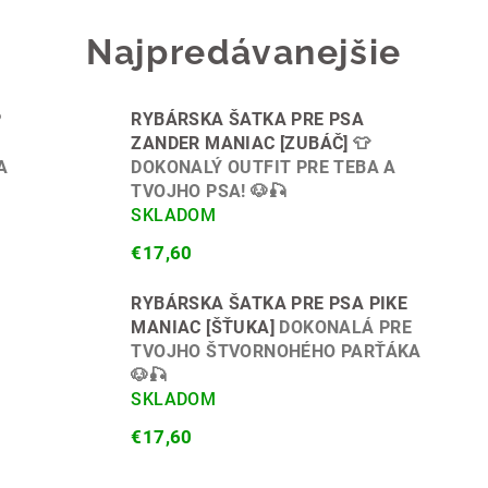
Najpredávanejšie
P
RYBÁRSKA ŠATKA PRE PSA
ZANDER MANIAC [ZUBÁČ]
👕
A
DOKONALÝ OUTFIT PRE TEBA A
TVOJHO PSA! 🐶🎣
SKLADOM
€17,60
RYBÁRSKA ŠATKA PRE PSA PIKE
MANIAC [ŠŤUKA]
DOKONALÁ PRE
TVOJHO ŠTVORNOHÉHO PARŤÁKA
🐶🎣
SKLADOM
€17,60