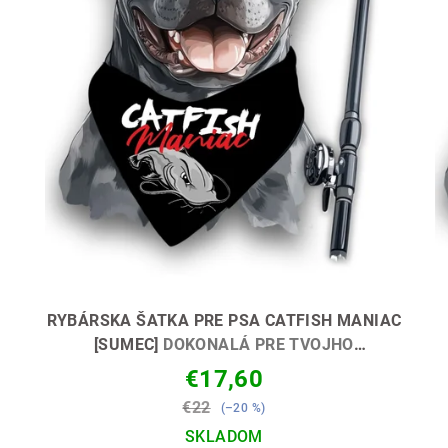
RYBÁRSKA ŠATKA PRE PSA CATFISH MANIAC
[SUMEC]
DOKONALÁ PRE TVOJHO
ŠTVORNOHÉHO PARŤÁKA 🐶🎣
€17,60
€22
(–20 %)
SKLADOM