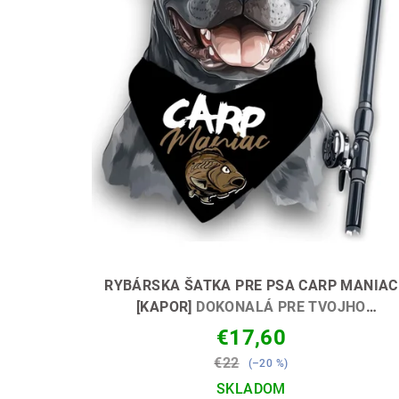
p
d
r
u
o
k
d
t
u
o
k
v
t
o
v
RYBÁRSKA ŠATKA PRE PSA CARP MANIAC
[KAPOR]
DOKONALÁ PRE TVOJHO
ŠTVORNOHÉHO PARŤÁKA 🐶🎣
€17,60
€22
(–20 %)
SKLADOM