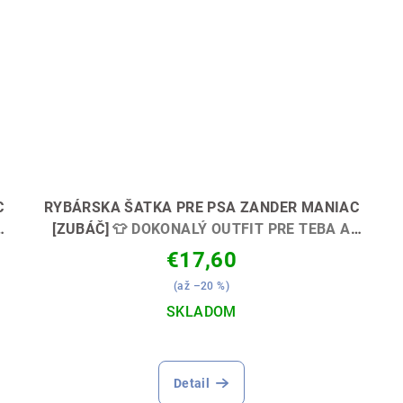
C
RYBÁRSKA ŠATKA PRE PSA ZANDER MANIAC
A
[ZUBÁČ]
👕 DOKONALÝ OUTFIT PRE TEBA A
TVOJHO PSA! 🐶🎣
€17,60
(až –20 %)
SKLADOM
Detail