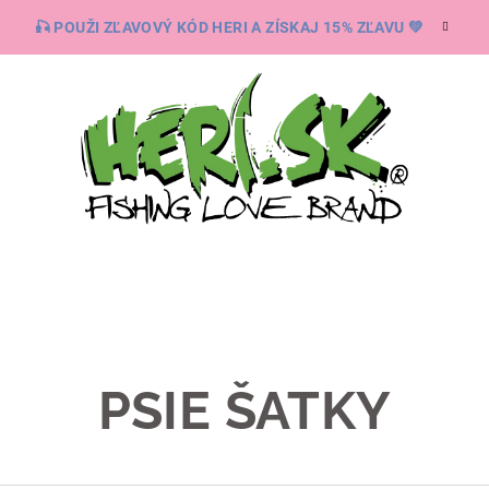
🎣 POUŽI ZĽAVOVÝ KÓD HERI A ZÍSKAJ 15% ZĽAVU 💚
PSIE ŠATKY