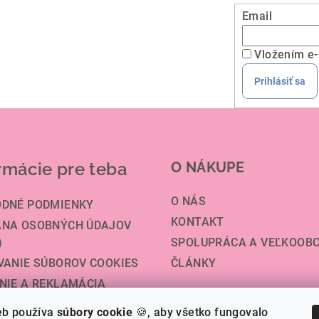
y
Email
v
ý
Vložením e-
p
Prihlásiť sa
i
s
u
rmácie pre teba
O NÁKUPE
O NÁS
DNÉ PODMIENKY
KONTAKT
NA OSOBNÝCH ÚDAJOV
)
SPOLUPRÁCA A VEĽKOOB
VANIE SÚBOROV COOKIES
ČLÁNKY
NIE A REKLAMÁCIA
VA A PLATBA
eb používa
súbory cookie
🍪, aby všetko fungovalo