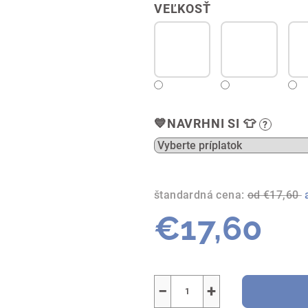
VEĽKOSŤ
💙NAVRHNI SI 👕
?
štandardná cena:
od €17,60
€17,60
Jednotková
cena:
−
+