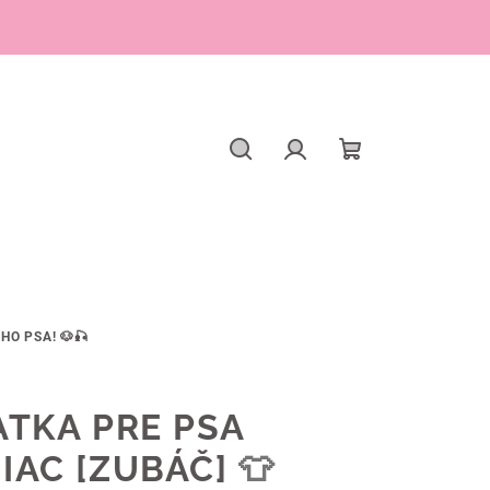
Hľadať
Prihlásenie
Nákupný
košík
HO PSA! 🐶🎣
TKA PRE PSA
IAC [ZUBÁČ]
👕