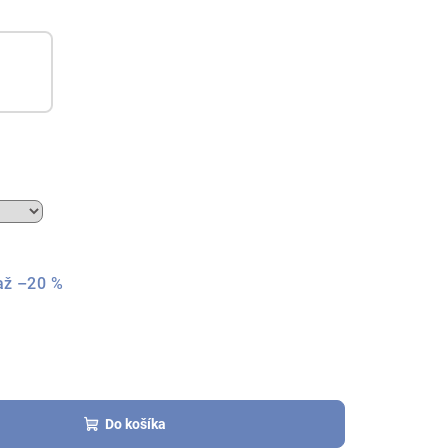
až –20 %
Do košíka