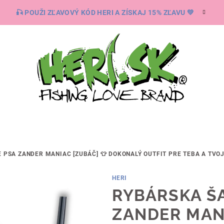
🎣 POUŽI ZĽAVOVÝ KÓD HERI A ZÍSKAJ 15% ZĽAVU 💚
 PSA ZANDER MANIAC [ZUBÁČ]
👕 DOKONALÝ OUTFIT PRE TEBA A TVOJ
HERI
RYBÁRSKA ŠA
ZANDER MAN