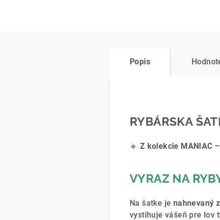
Popis
Hodnot
RYBÁRSKA ŠATK
🔹
Z kolekcie MANIAC – 
VYRAZ NA RYBY
Na šatke je
nahnevaný 
vystihuje vášeň pre lov 