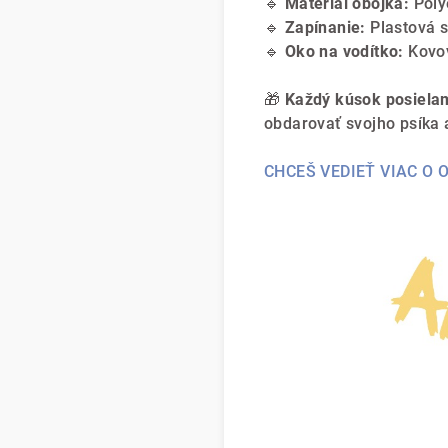
🔹
Materiál obojka:
Poly
🔹
Zapínanie:
Plastová 
🔹
Oko na vodítko:
Kovo
🎁
Každý kúsok posielam
obdarovať svojho psíka
CHCEŠ VEDIEŤ VIAC O