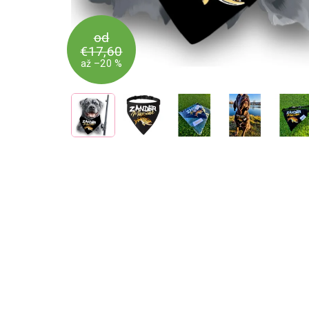
od
€17,60
až –20 %