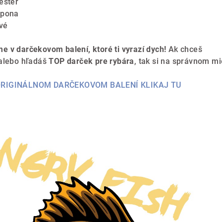
ester
spona
vé
e v darčekovom balení, ktoré ti vyrazí dych!
Ak chceš
 alebo hľadáš
TOP darček pre rybára
, tak si na správnom mi
 ORIGINÁLNOM DARČEKOVOM BALENÍ KLIKAJ TU