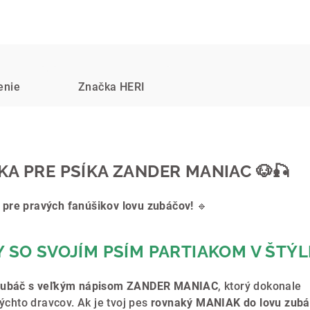
enie
Značka
HERI
A PRE PSÍKA ZANDER MANIAC 🐶🎣
pre pravých fanúšikov lovu zubáčov!
🔹
 SO SVOJÍM PSÍM PARTIAKOM V ŠTÝL
zubáč s veľkým nápisom ZANDER MANIAC
, ktorý dokonale
týchto dravcov. Ak je tvoj pes
rovnaký MANIAK do lovu zub