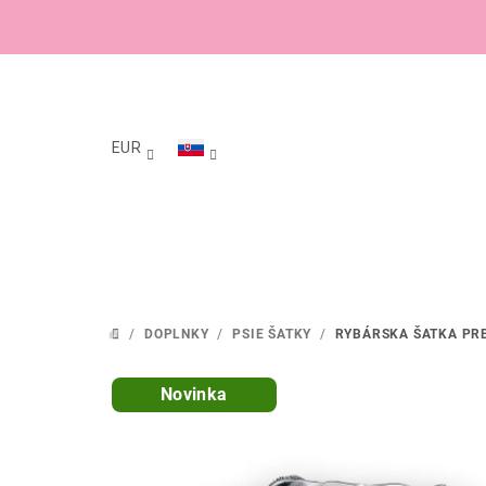
Prejsť
na
obsah
EUR
/
DOPLNKY
/
PSIE ŠATKY
/
RYBÁRSKA ŠATKA PRE
DOMOV
Novinka