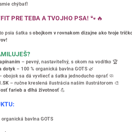
esmie chýbať!
FIT PRE TEBA A TVOJHO PSA!
🐾🔥
áto psia šatka s
obojkom v rovnakom dizajne ako tvoje tričk
rov!
AMILUJEŠ?
zapínaním
– pevný, nastaviteľný, s okom na vodítko 🏆
a dotyk
– 100 % organická bavlna GOTS 🌿
 obojok sa dá vyvliecť a šatka jednoducho oprať 🧼
I.SK
– ručne kreslená ilustrácia naším ilustrátorom 🎨
osť farieb a dlhá životnosť
💪
UKTU:
 organická bavlna GOTS