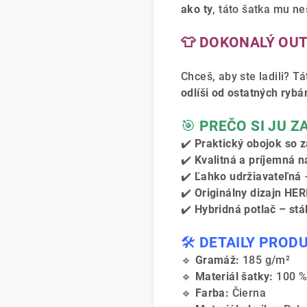
ako ty
, táto šatka mu n
👕 DOKONALÝ OUT
Chceš, aby ste ladili? T
odlíši od ostatných rybá
🎯
PREČO SI JU Z
✔️
Praktický obojok so 
✔️
Kvalitná a príjemná n
✔️
Ľahko udržiavateľná
–
✔️
Originálny dizajn HER
✔️
Hybridná potlač – stál
🛠️
DETAILY PROD
🔹
Gramáž:
185 g/m²
🔹
Materiál šatky:
100 %
🔹
Farba:
Čierna