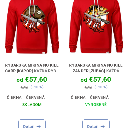
d
i
u
s
k
p
t
r
o
o
v
d
u
k
RYBÁRSKA MIKINA NO KILL
RYBÁRSKA MIKINA NO KILL
t
CARP [KAPOR]
KAŽDÁ RYBA
ZANDER [ZUBÁČ]
KAŽDÁ
SI ZASLÚŽI SLOBODU 🎣🕊️
RYBA SI ZASLÚŽI SLOBODU
o
€57,60
€57,60
od
od
🎣🕊️
v
€72
€72
(–20 %)
(–20 %)
ČIERNA
ČERVENÁ
ČIERNA
ČERVENÁ
SKLADOM
VYROBENÉ
Detail
Detail