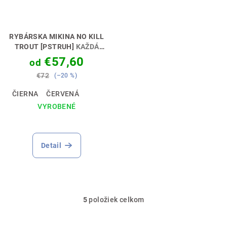
RYBÁRSKA MIKINA NO KILL
TROUT [PSTRUH]
KAŽDÁ
RYBA SI ZASLÚŽI SLOBODU
€57,60
od
🎣🕊️
€72
(–20 %)
ČIERNA
ČERVENÁ
VYROBENÉ
Detail
5
položiek celkom
O
v