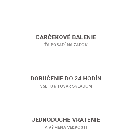
l
á
d
a
c
i
DARČEKOVÉ BALENIE
e
ŤA POSADÍ NA ZADOK
p
r
v
k
y
DORUČENIE DO 24 HODÍN
v
VŠETOK TOVAR SKLADOM
ý
p
i
s
u
JEDNODUCHÉ VRÁTENIE
A VÝMENA VEĽKOSTI