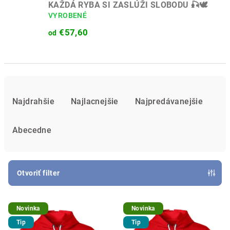
KAŽDÁ RYBA SI ZASLÚŽI SLOBODU 🎣🕊️
VYROBENÉ
€57,60
od
R
a
Najdrahšie
Najlacnejšie
Najpredávanejšie
d
e
Abecedne
n
i
e
Otvoriť filter
p
V
r
Novinka
Novinka
ý
o
Tip
Tip
p