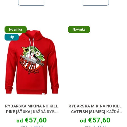
Novinka
Novinka
Tip
RYBÁRSKA MIKINA NO KILL
RYBÁRSKA MIKINA NO KILL
PIKE [ŠŤUKA]
KAŽDÁ RYBA
CATFISH [SUMEC]
KAŽDÁ
SI ZASLÚŽI SLOBODU 🎣🕊️
RYBA SI ZASLÚŽI SLOBODU
€57,60
€57,60
od
od
🎣🕊️