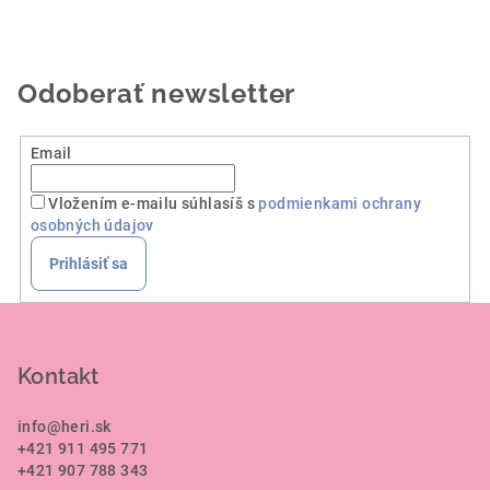
Odoberať newsletter
Email
Vložením e-mailu súhlasíš s
podmienkami ochrany
osobných údajov
Prihlásiť sa
Z
á
p
Kontakt
ä
info
@
heri.sk
t
+421 911 495 771
i
+421 907 788 343