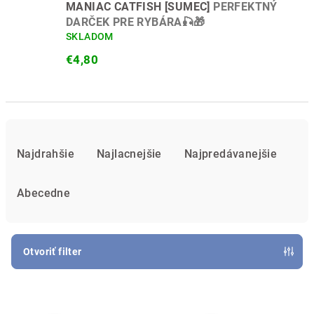
MANIAC CATFISH [SUMEC]
PERFEKTNÝ
DARČEK PRE RYBÁRA🎣🎁
SKLADOM
€4,80
R
a
Najdrahšie
Najlacnejšie
Najpredávanejšie
d
e
Abecedne
n
i
e
Otvoriť filter
p
V
r
ý
o