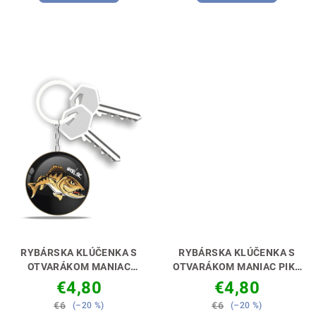
5,0
z
5
hviezdičiek.
RYBÁRSKA KLÚČENKA S
RYBÁRSKA KLÚČENKA S
OTVARÁKOM MANIAC
OTVARÁKOM MANIAC PIKE
ZANDER [ZUBÁČ]
[ŠŤUKA]
PERFEKTNÝ
€4,80
€4,80
PERFEKTNÝ DARČEK PRE
DARČEK PRE RYBÁRA🎣🎁
€6
€6
(–20 %)
(–20 %)
PRÍVLAČIARA 🎣🎁