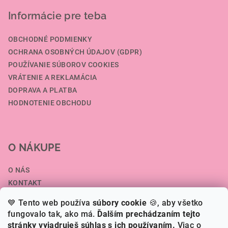
Informácie pre teba
OBCHODNÉ PODMIENKY
OCHRANA OSOBNÝCH ÚDAJOV (GDPR)
POUŽÍVANIE SÚBOROV COOKIES
VRÁTENIE A REKLAMÁCIA
DOPRAVA A PLATBA
HODNOTENIE OBCHODU
O NÁKUPE
O NÁS
KONTAKT
SPOLUPRÁCA A VEĽKOOBCHOD
💙 Tento web používa
súbory cookie
🍪, aby všetko
ČLÁNKY
fungovalo tak, ako má.
Ďalším prechádzaním tejto
stránky vyjadruješ súhlas s ich používaním.
Viac o