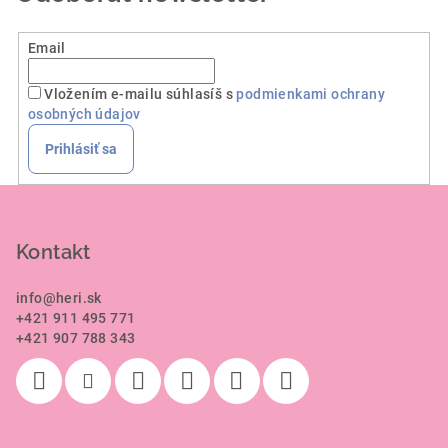
Email
Vložením e-mailu súhlasíš s
podmienkami ochrany
osobných údajov
Prihlásiť sa
Z
á
p
Kontakt
ä
info
@
heri.sk
t
+421 911 495 771
i
+421 907 788 343
e