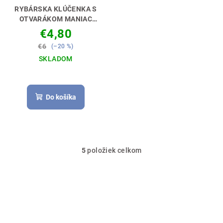
RYBÁRSKA KLÚČENKA S
OTVARÁKOM MANIAC
CATFISH [SUMEC]
€4,80
PERFEKTNÝ DARČEK PRE
€6
(–20 %)
RYBÁRA🎣🎁
SKLADOM
Do košíka
5
položiek celkom
O
v
l
á
d
a