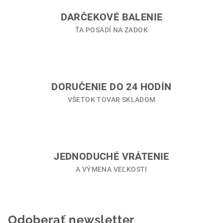
c
i
DARČEKOVÉ BALENIE
e
ŤA POSADÍ NA ZADOK
p
r
v
k
y
DORUČENIE DO 24 HODÍN
v
VŠETOK TOVAR SKLADOM
ý
p
i
s
u
JEDNODUCHÉ VRÁTENIE
A VÝMENA VEĽKOSTI
Odoberať newsletter