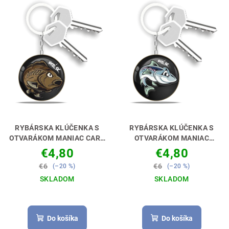
p
d
i
u
s
k
p
t
r
o
o
v
d
u
k
RYBÁRSKA KLÚČENKA S
RYBÁRSKA KLÚČENKA S
t
OTVARÁKOM MANIAC CARP
OTVARÁKOM MANIAC
[KAPOR]
PERFEKTNÝ
TROUT [PSTRUH]
o
€4,80
€4,80
DARČEK PRE RYBÁRA 🎣🎁
PERFEKTNÝ DARČEK PRE
v
€6
€6
(–20 %)
(–20 %)
RYBÁRA 🎣🎁
SKLADOM
SKLADOM
Priemerné
hodnotenie
produktu
Do košíka
Do košíka
je