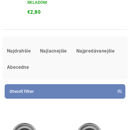
SKLADOM
€2,80
R
a
Najdrahšie
Najlacnejšie
Najpredávanejšie
d
e
Abecedne
n
i
e
Otvoriť filter
p
V
r
ý
o
p
d