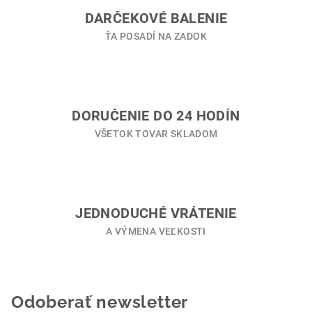
i
DARČEKOVÉ BALENIE
e
ŤA POSADÍ NA ZADOK
p
r
v
k
y
DORUČENIE DO 24 HODÍN
v
VŠETOK TOVAR SKLADOM
ý
p
i
s
u
JEDNODUCHÉ VRÁTENIE
A VÝMENA VEĽKOSTI
Odoberať newsletter