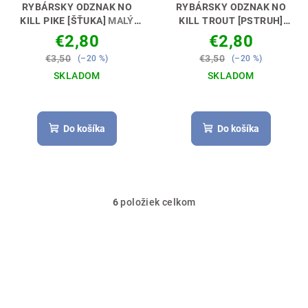
RYBÁRSKY ODZNAK NO
RYBÁRSKY ODZNAK NO
KILL PIKE [ŠŤUKA]
MALÝ
KILL TROUT [PSTRUH]
ODZNAK - VEĽKÁ RADOSŤ🎖
MALÝ ODZNAK - VEĽKÁ
€2,80
€2,80
😊🎣
RADOSŤ🎖😊🎣
€3,50
€3,50
(–20 %)
(–20 %)
SKLADOM
SKLADOM
Do košíka
Do košíka
6
položiek celkom
O
v
l
á
d
a
c