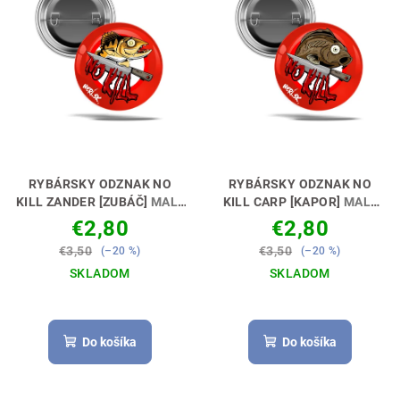
i
u
s
k
p
t
r
o
o
v
d
u
k
RYBÁRSKY ODZNAK NO
RYBÁRSKY ODZNAK NO
t
KILL ZANDER [ZUBÁČ]
MALÝ
KILL CARP [KAPOR]
MALÝ
ODZNAK - VEĽKÁ RADOSŤ🎖
ODZNAK - VEĽKÁ RADOSŤ🎖
o
€2,80
€2,80
😊🎣
😊🎣
v
€3,50
€3,50
(–20 %)
(–20 %)
SKLADOM
SKLADOM
Do košíka
Do košíka