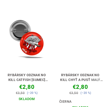
RYBÁRSKY ODZNAK NO
RYBÁRSKY ODZNAK NO
KILL CATFISH [SUMEC]
KILL CHYŤ A PUSŤ
MALÝ
MALÝ ODZNAK - VEĽKÁ
ODZNAK - VEĽKÁ RADOSŤ🎖
€2,80
€2,80
RADOSŤ 🎖😊🎣
😊🎣
€3,50
€3,50
(–20 %)
(–20 %)
SKLADOM
ČIERNA