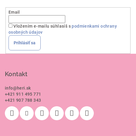
Email
Vložením e-mailu súhlasíš s
podmienkami ochrany
osobných údajov
Prihlásiť sa
Z
á
p
Kontakt
ä
info
@
heri.sk
t
+421 911 495 771
i
+421 907 788 343
e