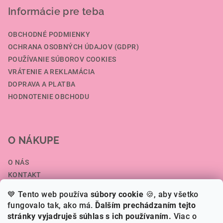
Informácie pre teba
OBCHODNÉ PODMIENKY
OCHRANA OSOBNÝCH ÚDAJOV (GDPR)
POUŽÍVANIE SÚBOROV COOKIES
VRÁTENIE A REKLAMÁCIA
DOPRAVA A PLATBA
HODNOTENIE OBCHODU
O NÁKUPE
O NÁS
KONTAKT
SPOLUPRÁCA A VEĽKOOBCHOD
💙 Tento web používa
súbory cookie
🍪, aby všetko
ČLÁNKY
fungovalo tak, ako má.
Ďalším prechádzaním tejto
stránky vyjadruješ súhlas s ich používaním.
Viac o