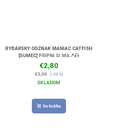
RYBÁRSKY ODZNAK MANIAC CATFISH
[SUMEC]
PRIPNI SI MA📍🎣
€2,80
€3,50
(–20 %)
SKLADOM
Priemerné
hodnotenie
Do košíka
produktu
je
5,0
z