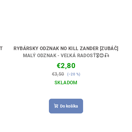
T
RYBÁRSKY ODZNAK NO KILL ZANDER [ZUBÁČ]
MALÝ ODZNAK - VEĽKÁ RADOSŤ🎖😊🎣
€2,80
€3,50
(–20 %)
SKLADOM
Do košíka