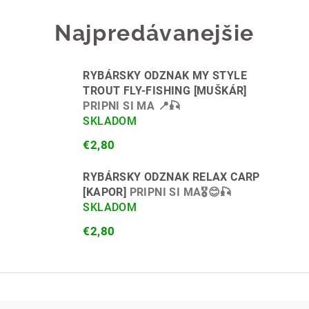
Najpredávanejšie
RYBÁRSKY ODZNAK MY STYLE
TROUT FLY-FISHING [MUŠKÁR]
PRIPNI SI MA 📍🎣
SKLADOM
€2,80
RYBÁRSKY ODZNAK RELAX CARP
[KAPOR]
PRIPNI SI MA🎖😊🎣
SKLADOM
€2,80