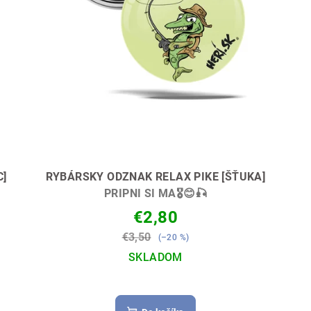
]
RYBÁRSKY ODZNAK RELAX PIKE [ŠŤUKA]
PRIPNI SI MA🎖😊🎣
€2,80
€3,50
(–20 %)
SKLADOM