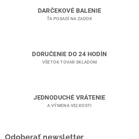
c
i
DARČEKOVÉ BALENIE
e
ŤA POSADÍ NA ZADOK
p
r
v
k
y
DORUČENIE DO 24 HODÍN
v
VŠETOK TOVAR SKLADOM
ý
p
i
s
u
JEDNODUCHÉ VRÁTENIE
A VÝMENA VEĽKOSTI
Odoberať newsletter