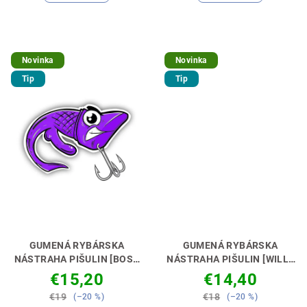
Novinka
Novinka
Tip
Tip
GUMENÁ RYBÁRSKA
GUMENÁ RYBÁRSKA
NÁSTRAHA PIŠULIN [BOSS
NÁSTRAHA PIŠULIN [WILLY
GOLIAŠ] 15CM
NÁSTRAHA,
DONG] 12CM
NÁSTRAHA,
€15,20
€14,40
KTORÁ MÁ GULE! 🎣🔥
KTORÁ MÁ GULE! 🎣🔥
€19
€18
(–20 %)
(–20 %)