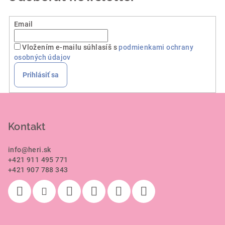
Email
Vložením e-mailu súhlasíš s
podmienkami ochrany
osobných údajov
Prihlásiť sa
Z
á
p
Kontakt
ä
info
@
heri.sk
t
+421 911 495 771
i
+421 907 788 343
e