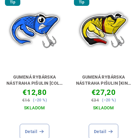
Tip
Tip
p
d
i
u
s
k
p
t
r
o
o
v
d
u
k
GUMENÁ RYBÁRSKA
GUMENÁ RYBÁRSKA
t
NÁSTRAHA PIŠULIN [COLD
NÁSTRAHA PIŠULIN [KING
HARRY] 7,5CM 3KS
ROBERT] 23CM
NÁSTRAHA,
o
€12,80
€27,20
NÁSTRAHA, KTORÁ MÁ
KTORÁ MÁ GULE! 🎣🔥
v
€16
€34
(–20 %)
(–20 %)
GULE! 🎣🔥
SKLADOM
SKLADOM
Detail
Detail