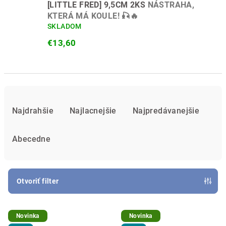
[LITTLE FRED] 9,5CM 2KS
NÁSTRAHA,
KTERÁ MÁ KOULE! 🎣🔥
SKLADOM
€13,60
R
a
Najdrahšie
Najlacnejšie
Najpredávanejšie
d
e
Abecedne
n
i
e
Otvoriť filter
p
V
r
Novinka
Novinka
ý
o