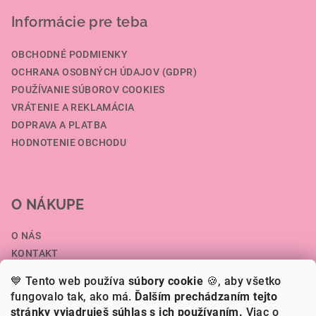
Informácie pre teba
OBCHODNÉ PODMIENKY
OCHRANA OSOBNÝCH ÚDAJOV (GDPR)
POUŽÍVANIE SÚBOROV COOKIES
VRÁTENIE A REKLAMÁCIA
DOPRAVA A PLATBA
HODNOTENIE OBCHODU
O NÁKUPE
O NÁS
KONTAKT
SPOLUPRÁCA A VEĽKOOBCHOD
💙 Tento web používa
súbory cookie
🍪, aby všetko
ČLÁNKY
fungovalo tak, ako má.
Ďalším prechádzaním tejto
stránky vyjadruješ súhlas s ich používaním.
Viac o