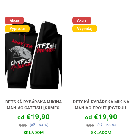
z
z
5
5
hviezdičiek.
hviezdičiek.
Akcia
Akcia
Výpredaj
Výpredaj
DETSKÁ RYBÁRSKA MIKINA
DETSKÁ RYBÁRSKA MIKINA
MANIAC CATFISH [SUMEC]
MANIAC TROUT [PSTRUH]
PERFEKTNÝ DARČEK PRE
PERFEKTNÝ DARČEK PRE
€19,90
€19,90
od
od
MALÉHO SUMČIARA🎁💝
MALÉHO MUŠKÁRA🎁💝
€55
€55
(až –63 %)
(až –63 %)
SKLADOM
SKLADOM