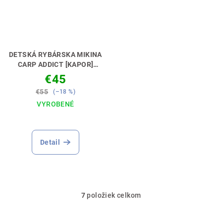
DETSKÁ RYBÁRSKA MIKINA
CARP ADDICT [KAPOR]
PERFEKTNÝ DARČEK PRE
€45
MALÉHO KAPRÁRA🎁💝
€55
(–18 %)
VYROBENÉ
Detail
7
položiek celkom
O
v