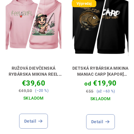
d
Výpredaj
i
u
s
k
p
t
r
o
o
v
d
u
k
RUŽOVÁ DIEVČENSKÁ
DETSKÁ RYBÁRSKA MIKINA
t
RYBÁRSKA MIKINA REEL
MANIAC CARP [KAPOR]
GIRL
NAVIJAKOVÉ DIEVČA
PERFEKTNÝ DARČEK PRE
o
€39,60
€19,90
od
MALÉHO KAPRÁRA🎁💝
v
€49,50
(–20 %)
€55
(až –63 %)
SKLADOM
SKLADOM
Priemerné
Priemerné
hodnotenie
hodnotenie
produktu
produktu
Detail
Detail
je
je
5,0
5,0