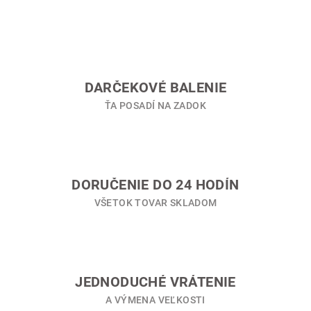
l
á
d
a
c
i
DARČEKOVÉ BALENIE
e
ŤA POSADÍ NA ZADOK
p
r
v
k
y
DORUČENIE DO 24 HODÍN
v
VŠETOK TOVAR SKLADOM
ý
p
i
s
u
JEDNODUCHÉ VRÁTENIE
A VÝMENA VEĽKOSTI