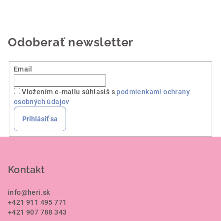
Odoberať newsletter
Email
Vložením e-mailu súhlasíš s
podmienkami ochrany
osobných údajov
Prihlásiť sa
Z
á
p
Kontakt
ä
info
@
heri.sk
t
+421 911 495 771
i
+421 907 788 343