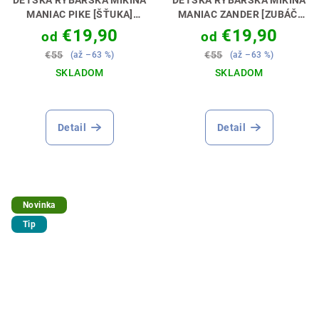
DETSKÁ RYBÁRSKA MIKINA
DETSKÁ RYBÁRSKA MIKINA
MANIAC PIKE [ŠŤUKA]
MANIAC ZANDER [ZUBÁČ]
PERFEKTNÝ DARČEK PRE
PERFEKTNÝ DARČEK PRE
€19,90
€19,90
od
od
MALÉHO RYBÁRA🎁💝
MALÉHO LOVCA🎁💝
€55
€55
(až –63 %)
(až –63 %)
SKLADOM
SKLADOM
Priemerné
hodnotenie
produktu
Detail
Detail
je
5,0
z
5
hviezdičiek.
Novinka
Tip