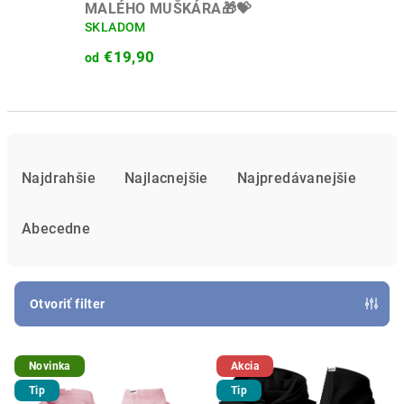
MALÉHO MUŠKÁRA🎁💝
SKLADOM
€19,90
od
R
a
Najdrahšie
Najlacnejšie
Najpredávanejšie
d
e
Abecedne
n
i
e
Otvoriť filter
p
V
r
Novinka
Akcia
ý
o
Tip
Tip
p