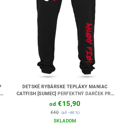
P
DETSKÉ RYBÁRSKE TEPLÁKY MANIAC
CATFISH [SUMEC]
PERFEKTNÝ DARČEK PRE
MALÉHO SUMČIARA 🎣🎁
€15,90
od
€40
(až –60 %)
SKLADOM