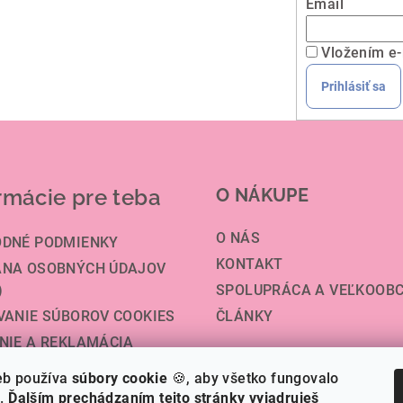
y
Email
v
ý
Vložením e-
p
Prihlásiť sa
i
s
u
rmácie pre teba
O NÁKUPE
O NÁS
DNÉ PODMIENKY
KONTAKT
NA OSOBNÝCH ÚDAJOV
)
SPOLUPRÁCA A VEĽKOOB
VANIE SÚBOROV COOKIES
ČLÁNKY
NIE A REKLAMÁCIA
VA A PLATBA
eb používa
súbory cookie
🍪, aby všetko fungovalo
TENIE OBCHODU
á.
Ďalším prechádzaním tejto stránky vyjadruješ