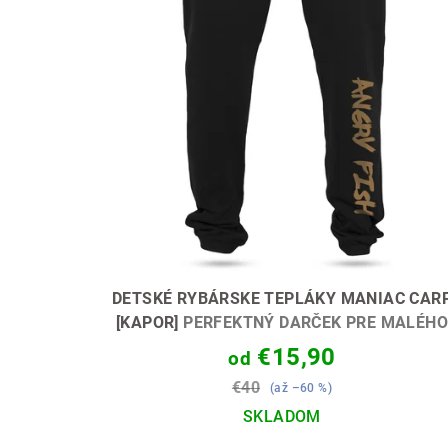
r
u
o
k
d
t
u
o
k
v
t
o
v
DETSKÉ RYBÁRSKE TEPLÁKY MANIAC CAR
[KAPOR]
PERFEKTNÝ DARČEK PRE MALÉHO
KAPRÁRA🎁💝
€15,90
od
€40
(až –60 %)
SKLADOM