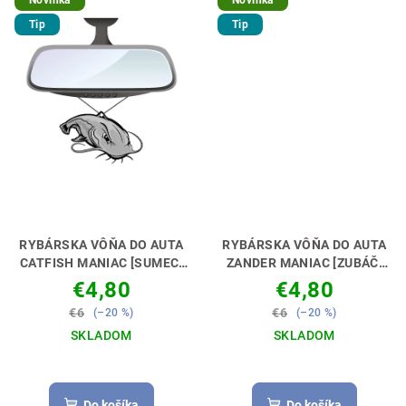
Novinka
Novinka
Tip
Tip
RYBÁRSKA VÔŇA DO AUTA
RYBÁRSKA VÔŇA DO AUTA
CATFISH MANIAC [SUMEC]
ZANDER MANIAC [ZUBÁČ]
NECH TI VONIA KÁRA🚗🎣
NECH TI VONIA KÁRA🚗🎣
€4,80
€4,80
€6
€6
(–20 %)
(–20 %)
SKLADOM
SKLADOM
Do košíka
Do košíka