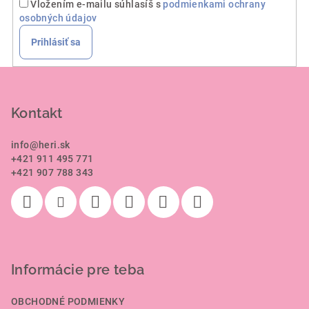
Vložením e-mailu súhlasíš s
podmienkami ochrany
osobných údajov
Prihlásiť sa
Z
á
p
Kontakt
ä
info
@
heri.sk
t
+421 911 495 771
i
+421 907 788 343
e
Informácie pre teba
OBCHODNÉ PODMIENKY