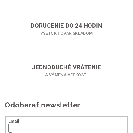
r
v
k
y
DORUČENIE DO 24 HODÍN
v
VŠETOK TOVAR SKLADOM
ý
p
i
s
u
JEDNODUCHÉ VRÁTENIE
A VÝMENA VEĽKOSTI
Odoberať newsletter
Email