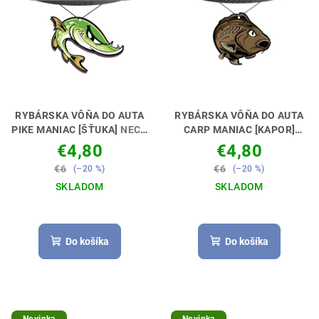
p
t
r
o
o
v
d
u
k
RYBÁRSKA VÔŇA DO AUTA
RYBÁRSKA VÔŇA DO AUTA
t
PIKE MANIAC [ŠŤUKA]
NECH
CARP MANIAC [KAPOR]
TI VONIA KÁRA🚗🎣
NECH TI VONIA KÁRA 🚗🎣
o
€4,80
€4,80
v
€6
€6
(–20 %)
(–20 %)
SKLADOM
SKLADOM
Priemerné
hodnotenie
produktu
Do košíka
Do košíka
je
5,0
z
5
hviezdičiek.