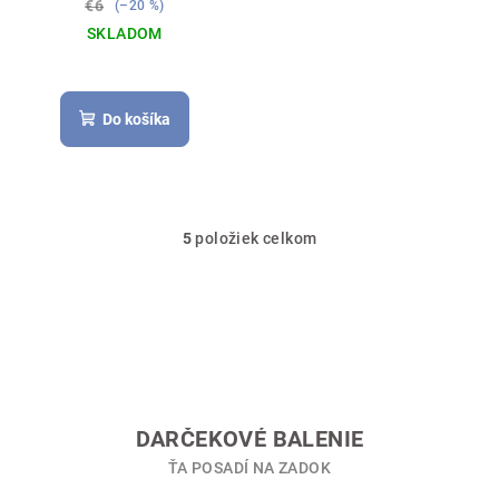
€6
(–20 %)
SKLADOM
Do košíka
5
položiek celkom
O
v
l
á
d
a
c
i
DARČEKOVÉ BALENIE
e
ŤA POSADÍ NA ZADOK
p