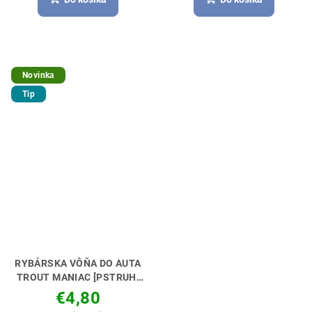
Novinka
Tip
RYBÁRSKA VÔŇA DO AUTA
TROUT MANIAC [PSTRUH]
NECH TI VONIA KÁRA🚗🎣
€4,80