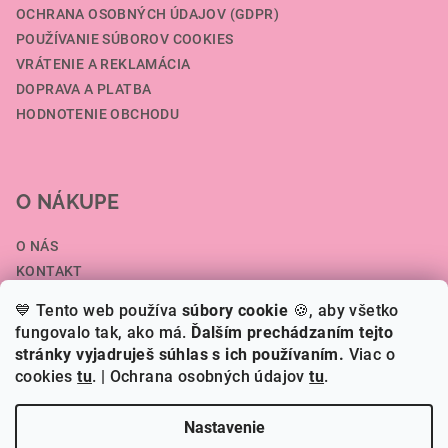
OCHRANA OSOBNÝCH ÚDAJOV (GDPR)
POUŽÍVANIE SÚBOROV COOKIES
VRÁTENIE A REKLAMÁCIA
DOPRAVA A PLATBA
HODNOTENIE OBCHODU
O NÁKUPE
O NÁS
KONTAKT
SPOLUPRÁCA A VEĽKOOBCHOD
💙 Tento web používa
súbory cookie
🍪, aby všetko
ČLÁNKY
fungovalo tak, ako má.
Ďalším prechádzaním tejto
stránky vyjadruješ súhlas s ich používaním.
Viac o
cookies
tu
.
| Ochrana osobných údajov
tu
.
Copyright 2026
HERI.SK
. Všetky práva vyhradené.
Nastavenie