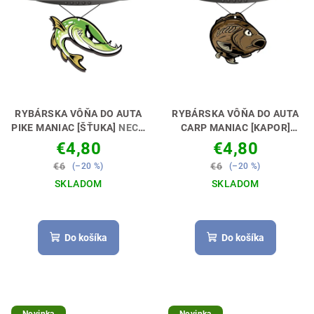
p
t
r
o
o
v
d
u
k
RYBÁRSKA VÔŇA DO AUTA
RYBÁRSKA VÔŇA DO AUTA
t
PIKE MANIAC [ŠŤUKA]
NECH
CARP MANIAC [KAPOR]
TI VONIA KÁRA🚗🎣
NECH TI VONIA KÁRA 🚗🎣
o
€4,80
€4,80
v
€6
€6
(–20 %)
(–20 %)
SKLADOM
SKLADOM
Priemerné
hodnotenie
produktu
Do košíka
Do košíka
je
5,0
z
5
hviezdičiek.