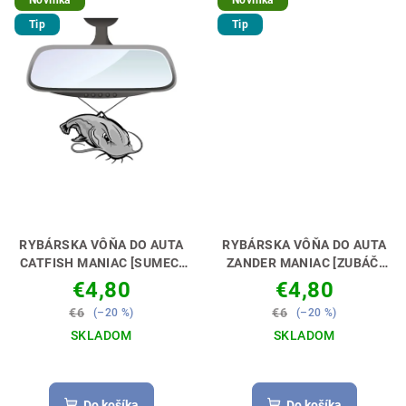
Novinka
Novinka
Tip
Tip
RYBÁRSKA VÔŇA DO AUTA
RYBÁRSKA VÔŇA DO AUTA
CATFISH MANIAC [SUMEC]
ZANDER MANIAC [ZUBÁČ]
NECH TI VONIA KÁRA🚗🎣
NECH TI VONIA KÁRA🚗🎣
€4,80
€4,80
€6
€6
(–20 %)
(–20 %)
SKLADOM
SKLADOM
Do košíka
Do košíka