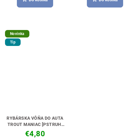
Novinka
Tip
RYBÁRSKA VÔŇA DO AUTA
TROUT MANIAC [PSTRUH]
NECH TI VONIA KÁRA🚗🎣
€4,80