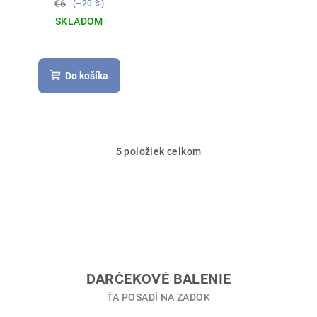
€6
(–20 %)
SKLADOM
Do košíka
5
položiek celkom
O
v
l
á
d
a
c
i
DARČEKOVÉ BALENIE
e
ŤA POSADÍ NA ZADOK
p