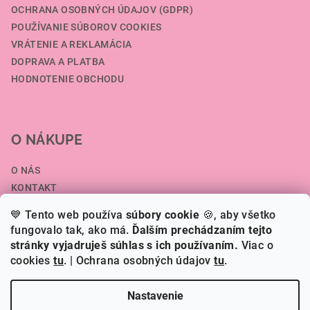
OCHRANA OSOBNÝCH ÚDAJOV (GDPR)
POUŽÍVANIE SÚBOROV COOKIES
VRÁTENIE A REKLAMÁCIA
DOPRAVA A PLATBA
HODNOTENIE OBCHODU
O NÁKUPE
O NÁS
KONTAKT
SPOLUPRÁCA A VEĽKOOBCHOD
💙 Tento web používa
súbory cookie
🍪, aby všetko
ČLÁNKY
fungovalo tak, ako má.
Ďalším prechádzaním tejto
stránky vyjadruješ súhlas s ich používaním.
Viac o
cookies
tu
.
| Ochrana osobných údajov
tu
.
Copyright 2026
HERI.SK
. Všetky práva vyhradené.
Nastavenie