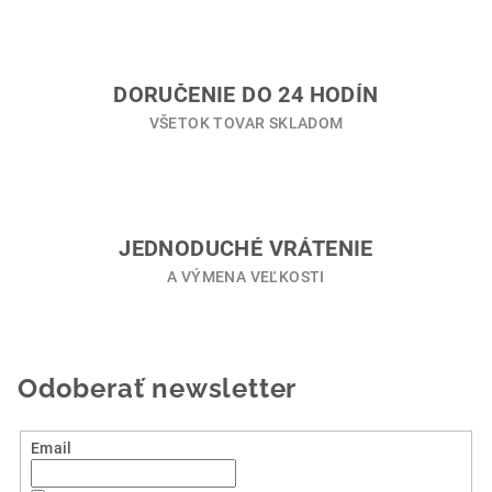
r
v
k
y
DORUČENIE DO 24 HODÍN
v
VŠETOK TOVAR SKLADOM
ý
p
i
s
u
JEDNODUCHÉ VRÁTENIE
A VÝMENA VEĽKOSTI
Odoberať newsletter
Email