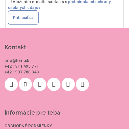
Vložením e-mailu súhlasíš s
podmienkami ochrany
osobných údajov
Prihlásiť sa
Z
á
p
Kontakt
ä
info
@
heri.sk
t
+421 911 495 771
i
+421 907 788 343
e
Informácie pre teba
OBCHODNÉ PODMIENKY