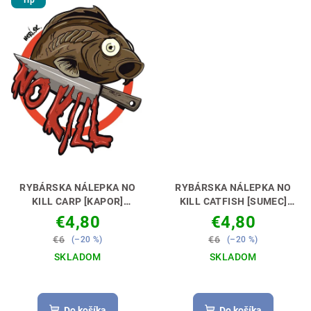
Tip
RYBÁRSKA NÁLEPKA NO
RYBÁRSKA NÁLEPKA NO
KILL CARP [KAPOR]
KILL CATFISH [SUMEC]
VYJADRI SVOJ POSTOJ 🚗
VYJADRI SVOJ POSTOJ 🚗
€4,80
€4,80
🎣
🎣
€6
€6
(–20 %)
(–20 %)
SKLADOM
SKLADOM
Do košíka
Do košíka