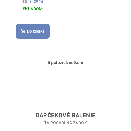
€6
(–20 %)
SKLADOM
Do košíka
5
položiek celkom
O
v
l
á
d
a
c
i
DARČEKOVÉ BALENIE
e
ŤA POSADÍ NA ZADOK
p