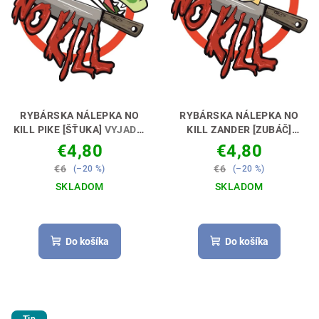
p
t
r
o
o
v
d
u
k
RYBÁRSKA NÁLEPKA NO
RYBÁRSKA NÁLEPKA NO
t
KILL PIKE [ŠŤUKA]
VYJADRI
KILL ZANDER [ZUBÁČ]
SVOJ POSTOJ 🚗🎣
VYJADRI SVOJ POSTOJ 🚗
o
€4,80
€4,80
🎣
v
€6
€6
(–20 %)
(–20 %)
SKLADOM
SKLADOM
Do košíka
Do košíka