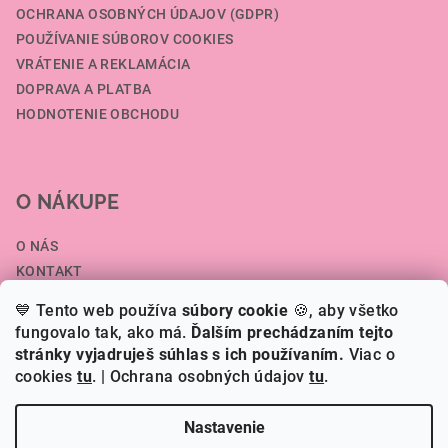
OCHRANA OSOBNÝCH ÚDAJOV (GDPR)
POUŽÍVANIE SÚBOROV COOKIES
VRÁTENIE A REKLAMÁCIA
DOPRAVA A PLATBA
HODNOTENIE OBCHODU
O NÁKUPE
O NÁS
KONTAKT
SPOLUPRÁCA A VEĽKOOBCHOD
💙 Tento web používa
súbory cookie
🍪, aby všetko
ČLÁNKY
fungovalo tak, ako má.
Ďalším prechádzaním tejto
stránky vyjadruješ súhlas s ich používaním.
Viac o
cookies
tu
.
| Ochrana osobných údajov
tu
.
Copyright 2026
HERI.SK
. Všetky práva vyhradené.
Nastavenie