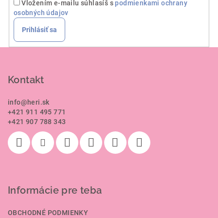
Vložením e-mailu súhlasíš s
podmienkami ochrany
osobných údajov
Prihlásiť sa
Z
á
p
Kontakt
ä
info
@
heri.sk
t
+421 911 495 771
i
+421 907 788 343
e
Informácie pre teba
OBCHODNÉ PODMIENKY