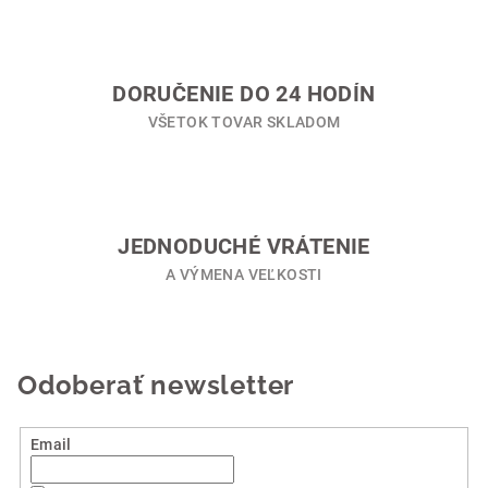
r
v
k
y
DORUČENIE DO 24 HODÍN
v
VŠETOK TOVAR SKLADOM
ý
p
i
s
u
JEDNODUCHÉ VRÁTENIE
A VÝMENA VEĽKOSTI
Odoberať newsletter
Email