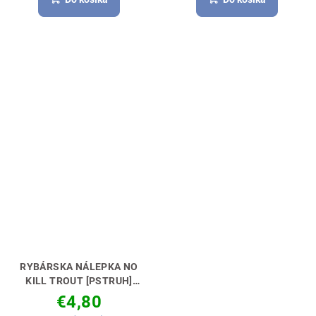
RYBÁRSKA NÁLEPKA NO
KILL TROUT [PSTRUH]
VYJADRI SVOJ POSTOJ 🚗
€4,80
🎣