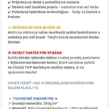
✔️
Príjemná na dotyk a pohodlná na nosenie
✔️
Odolná voči častému praniu
– nestráca tvar ani farbu
✔️
Potlačená hybridnou technológiou
– farby sú
žiarivé a
trvácne
🎨
ORIGINÁLNY DIZAJN HERI.SK
Motív na mikine
je ručne navrhnutý naším ilustrátorom
a
unikátny pre náš brand
. Takýto kúsok
nezoženieš široko-
ďaleko!
🎁
SKVELÝ DARČEK PRE RYBÁRA!
Každú
detskú rybársku mikinu
z našej ponuky posielame
v
štýlovom darčekovom balení
, ktoré zaručene poteší.
Ak hľadáš
TOP darček pre malého rybára
, si na
správnom mieste!
CHCEŠ VEDIEŤ VIAC O ORIGINÁLNOM DARČEKOVOM
BALENÍ KLIKAJ TU
🔹
TECHNICKÉ PARAMETRE
🔹
📌
Gramáž materiálu:
280g/m²
📌
Materiál:
80% organická bavlna 🌱 / 20% recyklovaný