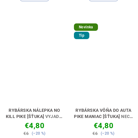
Novinka
Tip
RYBÁRSKA NÁLEPKA NO
RYBÁRSKA VÔŇA DO AUTA
KILL PIKE [ŠŤUKA]
VYJADRI
PIKE MANIAC [ŠŤUKA]
NECH
SVOJ POSTOJ 🚗🎣
TI VONIA KÁRA🚗🎣
€4,80
€4,80
€6
€6
(–20 %)
(–20 %)