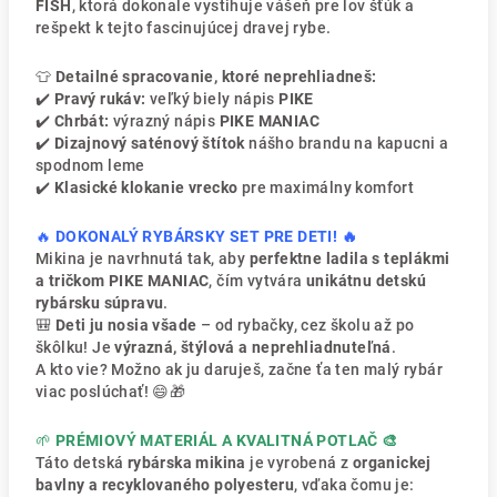
FISH
, ktorá dokonale vystihuje vášeň pre lov šťúk a
rešpekt k tejto fascinujúcej dravej rybe.
👕
Detailné spracovanie, ktoré neprehliadneš:
✔️
Pravý rukáv:
veľký biely nápis
PIKE
✔️
Chrbát:
výrazný nápis
PIKE MANIAC
✔️
Dizajnový saténový štítok
nášho brandu na kapucni a
spodnom leme
✔️
Klasické klokanie vrecko
pre maximálny komfort
🔥
DOKONALÝ RYBÁRSKY SET PRE DETI! 🔥
Mikina je navrhnutá tak, aby
perfektne ladila s teplákmi
a tričkom PIKE MANIAC
, čím vytvára
unikátnu detskú
rybársku súpravu
.
🎒
Deti ju nosia všade
– od rybačky, cez školu až po
škôlku! Je
výrazná, štýlová a neprehliadnuteľná
.
A kto vie? Možno ak ju daruješ, začne ťa ten malý rybár
viac poslúchať! 😄🎁
🌱
PRÉMIOVÝ MATERIÁL A KVALITNÁ POTLAČ 🎨
Táto detská
rybárska mikina
je vyrobená z
organickej
bavlny a recyklovaného polyesteru
, vďaka čomu je: