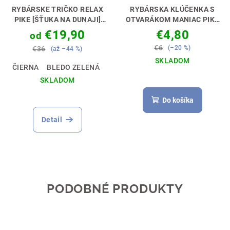
RYBÁRSKE TRIČKO RELAX
RYBÁRSKA KLÚČENKA S
PIKE [ŠŤUKA NA DUNAJI]
OTVARÁKOM MANIAC PIKE
RYBAČKA JE RELAX🎣🌊
[ŠŤUKA]
PERFEKTNÝ
€19,90
€4,80
od
DARČEK PRE RYBÁRA🎣🎁
€6
(–20 %)
€36
(až –44 %)
SKLADOM
ČIERNA
BLEDO ZELENÁ
SKLADOM
Do košíka
Detail
PODOBNÉ PRODUKTY