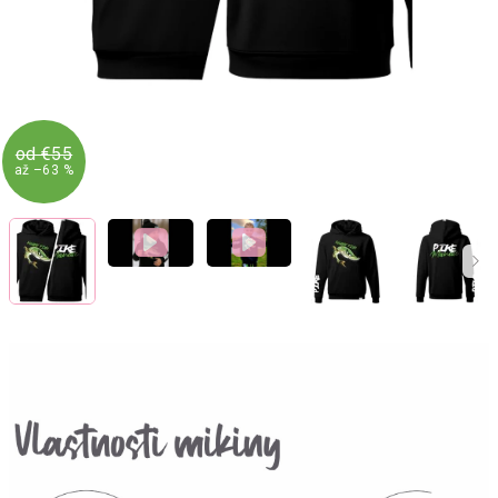
od €55
až –63 %