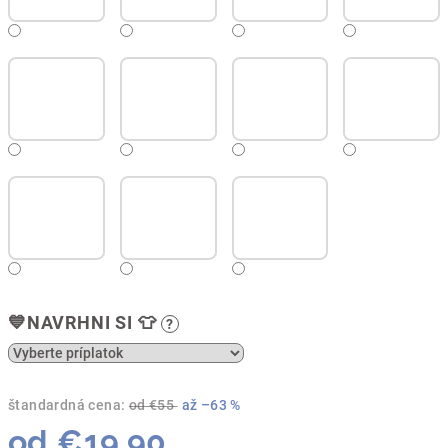
💙NAVRHNI SI 👕
?
štandardná cena:
od €55
až –63 %
od
€19,90