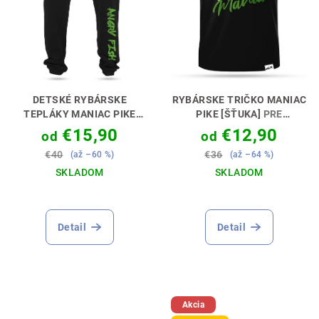
DETSKÉ RYBÁRSKE
RYBÁRSKE TRIČKO MANIAC
TEPLÁKY MANIAC PIKE
PIKE [ŠŤUKA]
PRE
[ŠTUKA]
PERFEKTNÝ
SKUTOČNÉHO MANIAKA🎣
€15,90
€12,90
od
od
DARČEK PRE MALÉHO
🔥
€40
€36
(až –60 %)
(až –64 %)
LOVCA 🎣🎁
SKLADOM
SKLADOM
Priemerné
hodnotenie
produktu
Detail
Detail
je
5,0
z
5
hviezdičiek.
Akcia