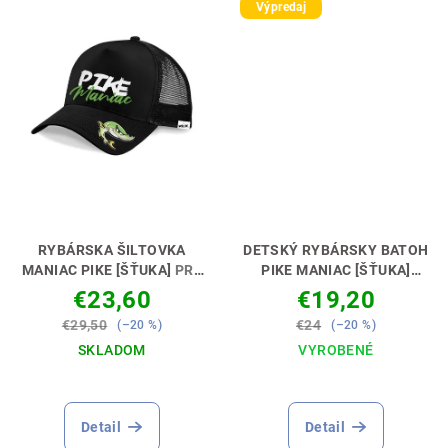
Výpredaj
RYBÁRSKA ŠILTOVKA
DETSKÝ RYBÁRSKY BATOH
MANIAC PIKE [ŠŤUKA]
PRE
PIKE MANIAC [ŠŤUKA]
ŠŤUKOVÝCH MANIAKOV 🧢
PERFEKTNÝ DARČEK PRE
€23,60
€19,20
😎
MALÉHO LOVCA🎁💝
€29,50
€24
(–20 %)
(–20 %)
SKLADOM
VYROBENÉ
Detail
Detail