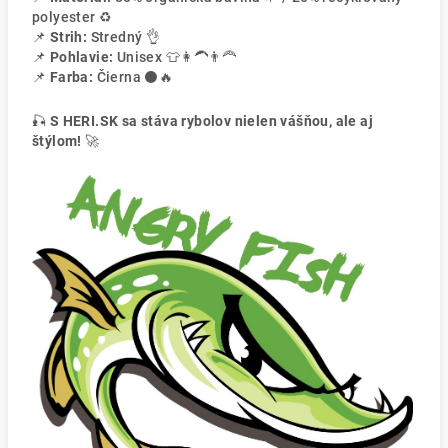
polyester ♻️
📌
Strih:
Stredný 👌
📌
Pohlavie:
Unisex 👕👩‍🦱👨‍🦰
📌
Farba:
Čierna ⚫🔥
🎣
S HERI.SK sa stáva rybolov nielen vášňou, ale aj
štýlom!
🚀