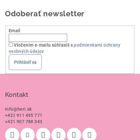
hviezdičiek.
Odoberať newsletter
Email
Vložením e-mailu súhlasíš s
podmienkami ochrany
osobných údajov
Prihlásiť sa
Z
á
p
Kontakt
ä
info
@
heri.sk
t
+421 911 495 771
i
+421 907 788 343
e