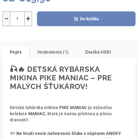
Jednotková
cena:
−
+
Do košíka
Popis
Hodnotenie (1)
Značka
HERI
🎣🔥
DETSKÁ RYBÁRSKA
MIKINA PIKE MANIAC – PRE
MALÝCH ŠŤUKÁROV!
Detská rybárska mikina
PIKE MANIAC
je súčasťou
kolekcie
MANIAC
, ktorá je našou pilotnou a plnou
dravosti!
🐟
Na hrudi nesie nahnevanú šťuku s nápisom ANGRY