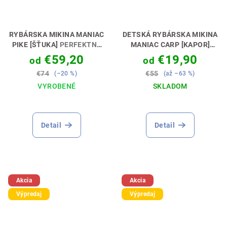
RYBÁRSKA MIKINA MANIAC
DETSKÁ RYBÁRSKA MIKINA
PIKE [ŠŤUKA]
PERFEKTNÝ
MANIAC CARP [KAPOR]
DARČEK PRE LOVCA 🎯🎁
PERFEKTNÝ DARČEK PRE
€59,20
€19,90
od
od
MALÉHO KAPRÁRA🎁💝
€74
€55
(–20 %)
(až –63 %)
VYROBENÉ
SKLADOM
Priemerné
Priemerné
hodnotenie
hodnotenie
produktu
produktu
Detail
Detail
je
je
5,0
5,0
z
z
5
5
hviezdičiek.
hviezdičiek.
Akcia
Akcia
Výpredaj
Výpredaj