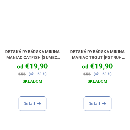
DETSKÁ RYBÁRSKA MIKINA
DETSKÁ RYBÁRSKA MIKINA
MANIAC CATFISH [SUMEC]
MANIAC TROUT [PSTRUH]
PERFEKTNÝ DARČEK PRE
PERFEKTNÝ DARČEK PRE
€19,90
€19,90
od
od
MALÉHO SUMČIARA🎁💝
MALÉHO MUŠKÁRA🎁💝
€55
€55
(až –63 %)
(až –63 %)
SKLADOM
SKLADOM
Priemerné
hodnotenie
produktu
Detail
Detail
je
5,0
z
5