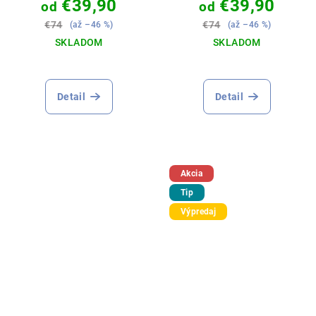
€39,90
€39,90
od
od
MUŠKÁRA 🎣🎁
PRÍVLAČIARA 🎣🎁
€74
€74
(až –46 %)
(až –46 %)
SKLADOM
SKLADOM
Priemerné
hodnotenie
produktu
Detail
Detail
je
5,0
z
5
hviezdičiek.
Akcia
Tip
Výpredaj