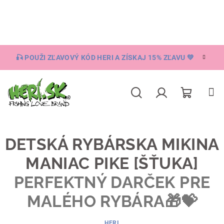
Prejsť
na
obsah
🎣 POUŽI ZĽAVOVÝ KÓD HERI A ZÍSKAJ 15% ZĽAVU 💚
Nákupn
Hľadať
Prihlásenie
košík
DETSKÁ RYBÁRSKA MIKINA
MANIAC PIKE [ŠŤUKA]
PERFEKTNÝ DARČEK PRE
MALÉHO RYBÁRA🎁💝
HERI