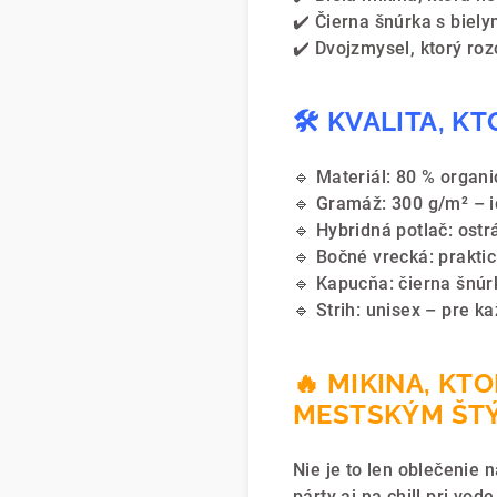
✔️ Čierna šnúrka s biel
✔️ Dvojzmysel, ktorý roz
🛠️ KVALITA, 
🔹 Materiál: 80 % organ
🔹 Gramáž: 300 g/m² – 
🔹 Hybridná potlač: ostr
🔹 Bočné vrecká: prakti
🔹 Kapucňa: čierna šnúr
🔹 Strih: unisex – pre ka
🔥 MIKINA, KT
MESTSKÝM ŠT
Nie je to len oblečenie n
párty aj na chill pri vode