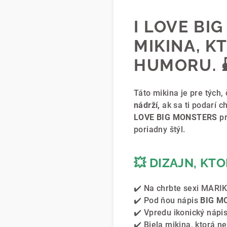
I LOVE BI
MIKINA, K
HUMORU. 
Táto mikina je pre tých,
nádrží,
ak sa ti podarí c
LOVE BIG MONSTERS
pr
poriadny štýl.
💥 DIZAJN, KT
✔️ Na chrbte sexi MARI
✔️ Pod ňou nápis
BIG M
✔️ Vpredu ikonický nápi
✔️ Biela mikina, ktorá ne