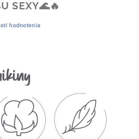
SU SEXY🌊🔥
sti hodnotenia