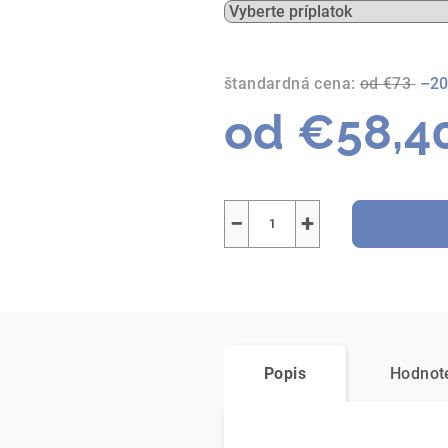
štandardná cena:
od €73
–20
od
€58,4
Jednotková
cena:
−
+
Popis
Hodnot