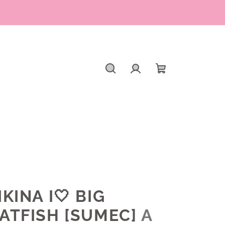
Hľadať
Prihlásenie
Nákupný
košík
KINA I🤍 BIG
ATFISH [SUMEC]
A