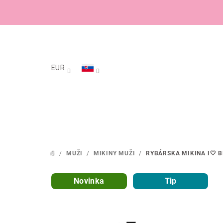
Prejsť
na
obsah
EUR
/
MUŽI
/
MIKINY MUŽI
/
RYBÁRSKA MIKINA I🤍 
DOMOV
Novinka
Tip