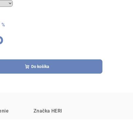
 %
0
Do košíka
enie
Značka
HERI