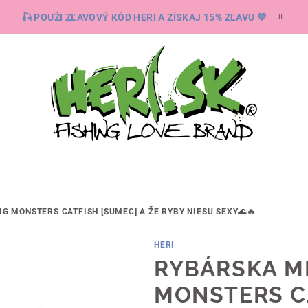
🎣 POUŽI ZĽAVOVÝ KÓD HERI A ZÍSKAJ 15% ZĽAVU 💚
BIG MONSTERS CATFISH [SUMEC]
A ŽE RYBY NIESU SEXY🌊🔥
HERI
RYBÁRSKA MI
MONSTERS C