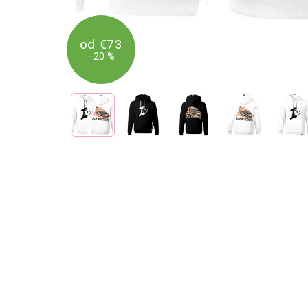
od €73
–20 %