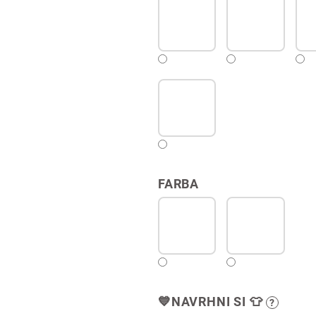
FARBA
💙NAVRHNI SI 👕
?