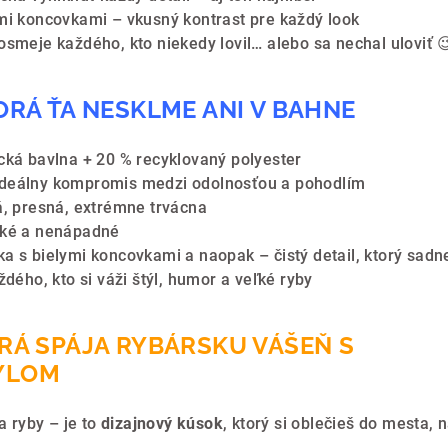
ymi koncovkami – vkusný kontrast pre každý look
osmeje každého, kto niekedy lovil… alebo sa nechal uloviť 
KTORÁ ŤA NESKLME ANI V BAHNE
ická bavlna + 20 % recyklovaný polyester
ideálny kompromis medzi odolnosťou a pohodlím
á, presná, extrémne trvácna
cké a nenápadné
ka s bielymi koncovkami a naopak – čistý detail, ktorý sadn
ždého, kto si váži štýl, humor a veľké ryby
ORÁ SPÁJA RYBÁRSKU VÁŠEŇ S
ÝLOM
a ryby – je to
dizajnový kúsok
, ktorý si oblečieš do mesta, 
.