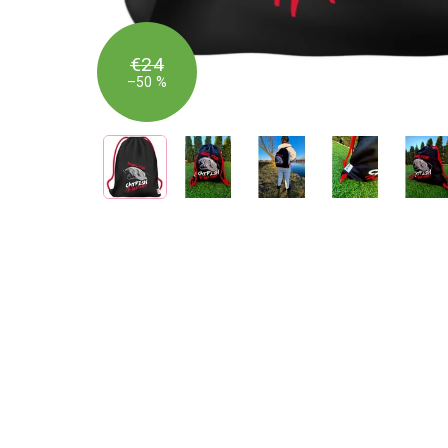
€24
–50 %