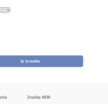
Do košíka
enie
Značka
HERI