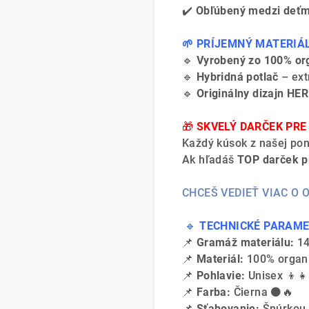
✔️
Obľúbený medzi deťm
🌱 PRÍJEMNÝ MATERIÁL
🔹
Vyrobený zo 100% or
🔹
Hybridná potlač
– ext
🔹
Originálny dizajn HER
🎁
SKVELÝ DARČEK PRE
Každý kúsok z našej po
Ak hľadáš
TOP darček p
CHCEŠ VEDIEŤ VIAC O
🔹
TECHNICKÉ PARAME
📌
Gramáž materiálu:
14
📌
Materiál:
100% organi
📌
Pohlavie:
Unisex 👦👧
📌
Farba:
Čierna ⚫🔥
📌
Sťahovanie:
Šnúrkou 