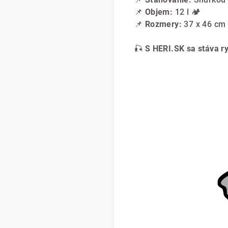
📌
Objem:
12 l 🏕️
📌
Rozmery:
37 x 46 cm 
🎣
S HERI.SK sa stáva ry