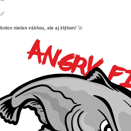
📏
bolov nielen vášňou, ale aj štýlom!
🚀