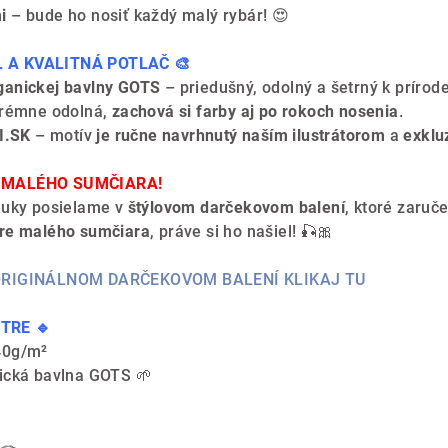
i
– bude ho nosiť každý malý rybár! 😍
 A KVALITNÁ POTLAČ 🎨
ganickej bavlny GOTS
– priedušný, odolný a šetrný k prírode
rémne odolná,
zachová si farby aj po rokoch nosenia
.
I.SK
– motív
je ručne navrhnutý naším ilustrátorom
a
exklu
 MALÉHO SUMČIARA!
nuky posielame v
štýlovom darčekovom balení
, ktoré zaruč
re malého sumčiara
, práve si ho našiel! 🎣🎀
 ORIGINÁLNOM DARČEKOVOM BALENÍ KLIKAJ TU
TRE 🔹
0g/m²
cká bavlna GOTS 🌱
🪢