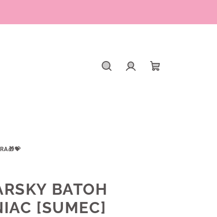
Hľadať
Prihlásenie
Nákupný
košík
RA🎁💝
ÁRSKY BATOH
IAC [SUMEC]