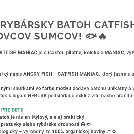
 RYBÁRSKY BATOH CATFISH
OVCOV SUMCOV!
🐟🔥
ATFISH MANIAC
je súčasťou
pilotnej kolekcie MANIAC
, vy
veľký nápis ANGRY FISH – CATFISH MANIAC
, ktorý jasne u
nenými šnúrkami vo farbe motívu
dodáva batohu
unikátny a 
ítok s logom HERI.SK
podčiarkuje exkluzivitu nášho brandu.
PRE DETI!
atoh
je nielen
štýlový, ale aj praktický
:
 prezuvky alebo rybárske drobnosti
🏫🐟
ologický
– vyrobený zo
100% organickej bavlny
🌱♻️