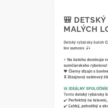
🎒
DETSKÝ
MALÝCH L
Detský rybársky batoh
C
lov sumcov
. 🎣
⚡
Na batohu dominuje 
sumčiarskeho rybolovu!
🖤
Čierny dizajn s bavl
🎗️
Dizajnový saténový št
🎒
IDEÁLNY SPOLOČNÍK 
Tento
detský rybársky b
✔️
Perfektný na telesnú,
✔️
Ľahký, pohodlný a ek