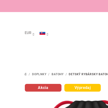
Prejsť
na
obsah
EUR
/
DOPLNKY
/
BATOHY
/
DETSKÝ RYBÁRSKY BATOH
DOMOV
Akcia
Výpredaj