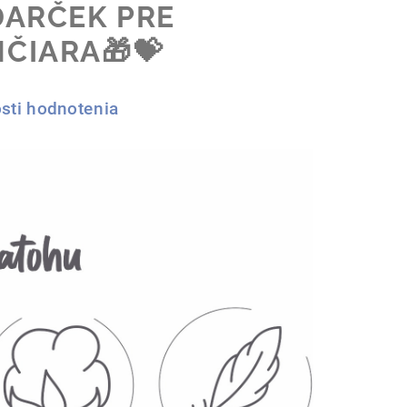
DARČEK PRE
ČIARA🎁💝
sti hodnotenia