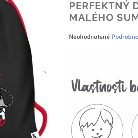
PERFEKTNÝ 
MALÉHO SUM
Priemerné
Neohodnotené
Podrobno
hodnotenie
produktu
je
0,0
z
5
hviezdičiek.