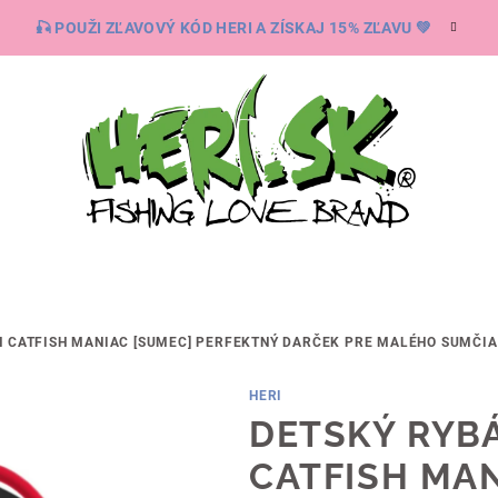
🎣 POUŽI ZĽAVOVÝ KÓD HERI A ZÍSKAJ 15% ZĽAVU 💚
 CATFISH MANIAC [SUMEC]
PERFEKTNÝ DARČEK PRE MALÉHO SUMČIA
HERI
DETSKÝ RYB
CATFISH MAN