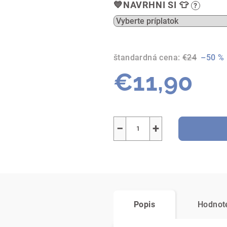
💙NAVRHNI SI 👕
?
štandardná cena:
€24
–50 %
€11,90
Jednotková
cena:
−
+
Popis
Hodnot