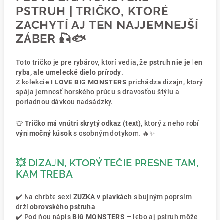
PSTRUH | TRIČKO, KTORÉ
ZACHYTÍ AJ TEN NAJJEMNEJŠÍ
ZÁBER 🎣🐟
Toto tričko je pre rybárov, ktorí vedia, že
pstruh nie je len
ryba, ale umelecké dielo prírody
.
Z kolekcie
I LOVE BIG MONSTERS
prichádza dizajn, ktorý
spája jemnosť horského prúdu s dravosťou štýlu a
poriadnou dávkou nadsádzky.
👕
Tričko má vnútri skrytý odkaz (text)
, ktorý z neho robí
výnimočný kúsok
s osobným dotykom. 🔥✨
💥 DIZAJN, KTORÝ TEČIE PRESNE TAM,
KAM TREBA
✔️ Na chrbte sexi
ZUZKA v plavkách
s bujným poprsím
drží
obrovského pstruha
✔️ Pod ňou nápis
BIG MONSTERS
– lebo aj pstruh môže