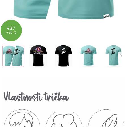
€37
–20 %