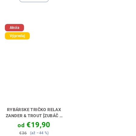
Akcia
Výpredaj
RYBÁRSKE TRIČKO RELAX
ZANDER & TROUT [ZUBÁČ A
PSTRUH NA DOMAŠI]
€19,90
od
RYBAČKA JE O RELAX 🎣🌊
€36
(až –44 %)