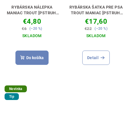
RYBÁRSKA NÁLEPKA
RYBÁRSKA ŠATKA PRE PSA
MANIAC TROUT [PSTRUH]
TROUT MANIAC [PSTRUH]
NECH MÁŠ DOKONALÉ
👕 DOKONALÝ OUTFIT PRE
€4,80
€17,60
AUTO 🚗🎣
TEBA A TVOJHO PSA! 🐶🎣
€6
€22
(–20 %)
(–20 %)
SKLADOM
SKLADOM
Do košíka
Detail
Novinka
Tip