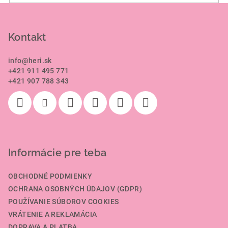
Z
á
p
Kontakt
ä
info
@
heri.sk
t
+421 911 495 771
i
+421 907 788 343
e
Informácie pre teba
OBCHODNÉ PODMIENKY
OCHRANA OSOBNÝCH ÚDAJOV (GDPR)
POUŽÍVANIE SÚBOROV COOKIES
VRÁTENIE A REKLAMÁCIA
DOPRAVA A PLATBA