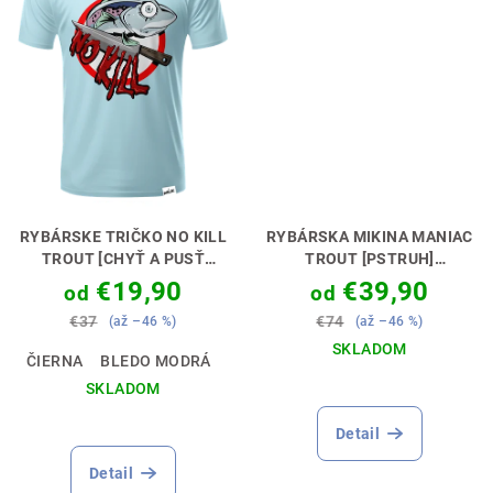
RYBÁRSKE TRIČKO NO KILL
RYBÁRSKA MIKINA MANIAC
TROUT [CHYŤ A PUSŤ
TROUT [PSTRUH]
PSTRUH]
RYBOLOV S
PERFEKTNÝ DARČEK PRE
€19,90
€39,90
od
od
REŠPEKTOM 🎣🤝
MUŠKÁRA 🎣🎁
€37
€74
(až –46 %)
(až –46 %)
SKLADOM
ČIERNA
BLEDO MODRÁ
SKLADOM
Detail
Detail