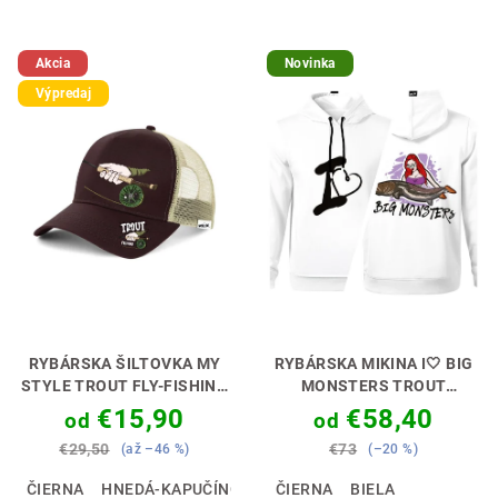
Akcia
Novinka
Výpredaj
RYBÁRSKA ŠILTOVKA MY
RYBÁRSKA MIKINA I🤍 BIG
STYLE TROUT FLY-FISHING
MONSTERS TROUT
[MUŠKÁR]
ŠTÝL, KTORÝ
[PSTRUH]
A ŽE RYBY NIESU
€15,90
€58,40
od
od
CHYTÍ 🎣🧢
SEXY🌊🔥
€29,50
€73
(až –46 %)
(–20 %)
ČIERNA
HNEDÁ-KAPUČÍNO
ČIERNA
BIELA