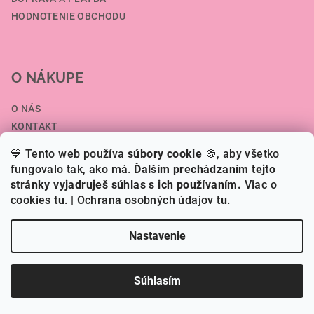
HODNOTENIE OBCHODU
O NÁKUPE
O NÁS
KONTAKT
SPOLUPRÁCA A VEĽKOOBCHOD
💙 Tento web používa
súbory cookie
🍪, aby všetko
ČLÁNKY
fungovalo tak, ako má.
Ďalším prechádzaním tejto
stránky vyjadruješ súhlas s ich používaním.
Viac o
cookies
tu
.
| Ochrana osobných údajov
tu
.
Copyright 2026
HERI.SK
. Všetky práva vyhradené.
Nastavenie
Vytvoril Shoptet
Súhlasím