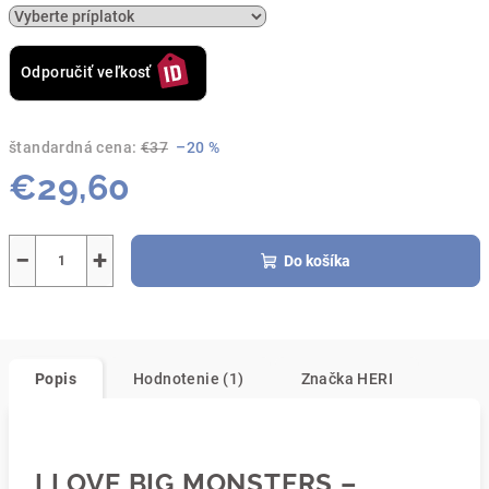
Odporučiť veľkosť
štandardná cena:
€37
–20 %
€29,60
Jednotková
cena:
−
+
Do košíka
Popis
Hodnotenie (1)
Značka
HERI
I LOVE BIG MONSTERS –