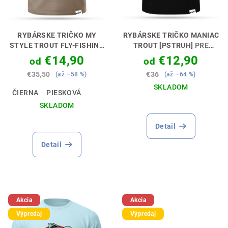
RYBÁRSKE TRIČKO MY
RYBÁRSKE TRIČKO MANIAC
STYLE TROUT FLY-FISHING
TROUT [PSTRUH]
PRE
[MUŠKÁR]
ŠTÝL, KTORÝ
SKUTOČNÉHO MANIAKA🎣
€14,90
€12,90
od
od
HOVORÍ ZA TEBA 🎣🐟
🔥
€35,50
€36
(až –58 %)
(až –64 %)
SKLADOM
ČIERNA
PIESKOVÁ
SKLADOM
Detail
Detail
Akcia
Akcia
Výpredaj
Výpredaj