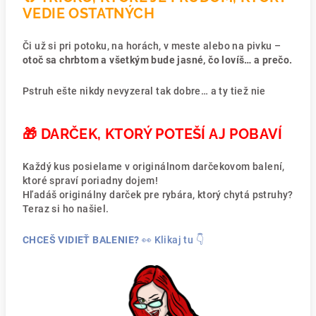
VEDIE OSTATNÝCH
Či už si pri potoku, na horách, v meste alebo na pivku –
otoč sa chrbtom a všetkým bude jasné, čo lovíš… a prečo.
Pstruh ešte nikdy nevyzeral tak dobre… a ty tiež nie
🎁 DARČEK, KTORÝ POTEŠÍ AJ POBAVÍ
Každý kus posielame v originálnom darčekovom balení,
ktoré spraví poriadny dojem!
Hľadáš originálny darček pre rybára, ktorý chytá pstruhy?
Teraz si ho našiel.
CHCEŠ VIDIEŤ BALENIE?
👀 Klikaj tu 👇