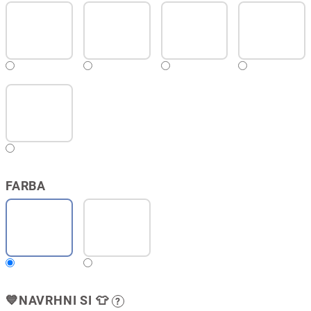
FARBA
💙NAVRHNI SI 👕
?