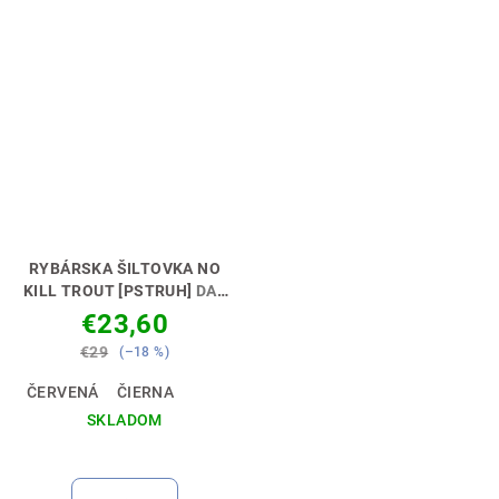
RYBÁRSKA ŠILTOVKA NO
KILL TROUT [PSTRUH]
DAJ
NAJAVO SVOJ POSTOJ 💪🎣
€23,60
€29
(–18 %)
ČERVENÁ
ČIERNA
SKLADOM