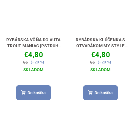
RYBÁRSKA VÔŇA DO AUTA
RYBÁRSKA KLÚČENKA S
TROUT MANIAC [PSTRUH]
OTVARÁKOM MY STYLE
NECH TI VONIA KÁRA🚗🎣
TROUT FLY-FISHING
€4,80
€4,80
[MUŠKÁR]
PERFEKTNÝ
€6
€6
(–20 %)
(–20 %)
DARČEK PRE RYBÁRA 🎣🎁
SKLADOM
SKLADOM
Do košíka
Do košíka