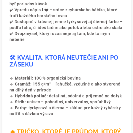
byť poriadny kúsok
✔️ Vpredu nápis
I ❤️
– srdce z rybárskeho háčika, ktoré
trafí každého horského lovca
✔️ Dostupné v krásnej jemne tyrkysovej
aj čiernej farbe
–
podľa toho, či ideš ladne ako potok alebo ostro ako skala
✔️ Dvojzmysel, ktorý rozosmeje aj tam, kde to iným
neberie
🛠️ KVALITA, KTORÁ NEUTEČIE ANI PO
ZÁSEKU
🔹
Materiál:
100 % organická bavlna
🔹
Gramáž:
155 g/m² – ľahučké, vzdušné a ako stvorené
na dlhý deň v prírode
🔹
Hybridná potlač:
detailná, odolná a príjemná na dotyk
🔹
Strih:
unisex – pohodlný, univerzálny, spoľahlivý
🔹
Farby:
tyrkysová a čierna – základ pre každý rybársky
outfit s dávkou výrazu
🔥 TRIČKO, KTORÉ JE PRÚDOM, KTORÝ