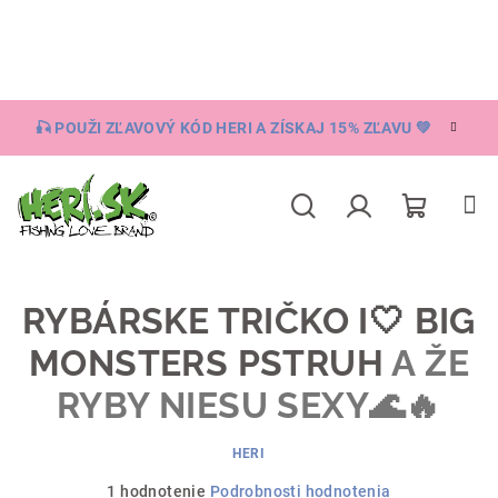
Prejsť
na
obsah
🎣 POUŽI ZĽAVOVÝ KÓD HERI A ZÍSKAJ 15% ZĽAVU 💚
Nákupn
Hľadať
Prihlásenie
košík
RYBÁRSKE TRIČKO I🤍 BIG
MONSTERS PSTRUH
A ŽE
RYBY NIESU SEXY🌊🔥
HERI
Priemerné
1 hodnotenie
Podrobnosti hodnotenia