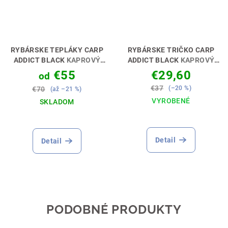
RYBÁRSKE TEPLÁKY CARP
RYBÁRSKE TRIČKO CARP
ADDICT BLACK
KAPROVÝ
ADDICT BLACK
KAPROVÝ
ZÁVISLÁK 🎣👖
ZÁVISLÁK🎣👕
€55
€29,60
od
€37
(–20 %)
€70
(až –21 %)
VYROBENÉ
SKLADOM
Detail
Detail
PODOBNÉ PRODUKTY