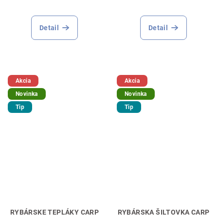
Priemerné
Priemerné
hodnotenie
hodnotenie
produktu
produktu
Detail
Detail
je
je
5,0
5,0
z
z
5
5
hviezdičiek.
hviezdičiek.
Akcia
Akcia
Novinka
Novinka
Tip
Tip
RYBÁRSKE TEPLÁKY CARP
RYBÁRSKA ŠILTOVKA CARP