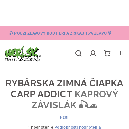
Prejsť
na
obsah
🎣 POUŽI ZĽAVOVÝ KÓD HERI A ZÍSKAJ 15% ZĽAVU 💚
Nákupn
Hľadať
Prihlásenie
košík
RYBÁRSKA ZIMNÁ ČIAPKA
CARP ADDICT
KAPROVÝ
ZÁVISLÁK 🎣🧢
HERI
Priemerné
1 hodnotenie
Podrobnosti hodnotenia