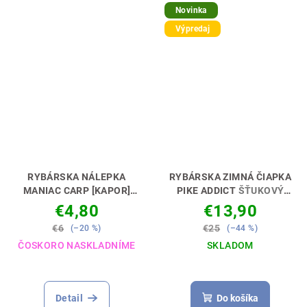
Novinka
Výpredaj
RYBÁRSKA NÁLEPKA
RYBÁRSKA ZIMNÁ ČIAPKA
MANIAC CARP [KAPOR]
PIKE ADDICT
ŠŤUKOVÝ
NECH MÁŠ DOKONALÉ
ZÁVISLÁK 🎣🧢
€4,80
€13,90
AUTO 🚗🎣
€6
€25
(–20 %)
(–44 %)
ČOSKORO NASKLADNÍME
SKLADOM
Priemerné
hodnotenie
produktu
Detail
Do košíka