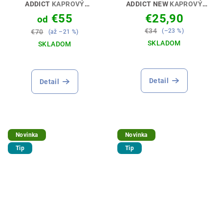
ADDICT
KAPROVÝ
ADDICT NEW
KAPROVÝ
ZÁVISLÁK 🎣👖
ZÁVISLÁK🎣👕
€55
€25,90
od
€34
(–23 %)
€70
(až –21 %)
SKLADOM
SKLADOM
Priemerné
Priemerné
hodnotenie
hodnotenie
produktu
produktu
Detail
Detail
je
je
5,0
5,0
z
z
5
5
hviezdičiek.
hviezdičiek.
Novinka
Novinka
Tip
Tip