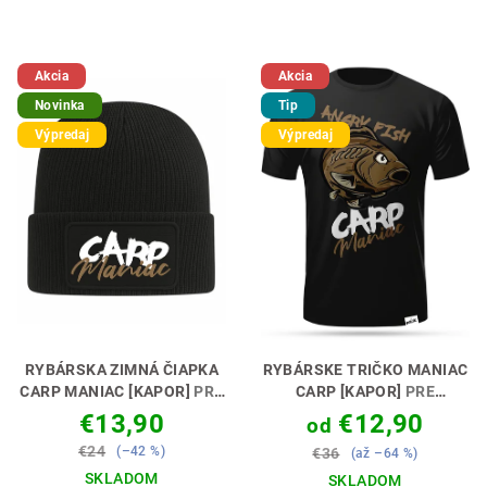
Akcia
Akcia
Novinka
Tip
Výpredaj
Výpredaj
RYBÁRSKA ZIMNÁ ČIAPKA
RYBÁRSKE TRIČKO MANIAC
CARP MANIAC [KAPOR]
PRE
CARP [KAPOR]
PRE
KAPROVÝCH MANIAKOV 🧢
SKUTOČNÉHO MANIAKA🎣
€13,90
€12,90
od
😎
🔥
€24
(–42 %)
€36
(až –64 %)
SKLADOM
SKLADOM