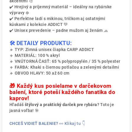
akcentmi 🎨
✔️ Hrejivý a príjemný materiál – ideálny na rybárske
výpravy ❄️
✔️ Perfektne ladí s mikinou, tričkom aj ostatnými
kúskami z kolekcie ADDICT 💚
✔️ Unisex prevedenie – padne mužom aj ženám 🧢
🛠️ DETAILY PRODUKTU:
🔹 TYP: Zimná unisex čiapka CARP ADDICT
🔹 MATERIÁL: 100 % akryl
🔹 VNÚTORNÁ ČASŤ: 65 % polypropylén / 35 % polyester
🔹 FARBA: Khaki s čiernou potlačou a zelenými detailmi
🔹 OBVOD HLAVY: 50 až 60 cm
🎁 Každý kus posielame v darčekovom
balení, ktoré poteší každého fanatika do
kaprov!
Hľadáš
štýlový a praktický darček pre rybára
? Toto je
jasná voľba! 🎯
CHCEŠ VIDIEŤ BALENIE?
👀 Klikaj tu 👇