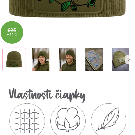
€25
–44 %