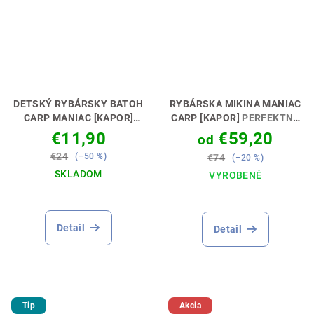
DETSKÝ RYBÁRSKY BATOH
RYBÁRSKA MIKINA MANIAC
CARP MANIAC [KAPOR]
CARP [KAPOR]
PERFEKTNÝ
PERFEKTNÝ DARČEK PRE
DARČEK PRE KAPRÁRA 🎣🎁
€11,90
€59,20
od
MALÉHO KAPRÁRA🎁💝
€24
(–50 %)
€74
(–20 %)
SKLADOM
VYROBENÉ
Priemerné
Priemerné
hodnotenie
hodnotenie
produktu
produktu
Detail
Detail
je
je
5,0
5,0
z
z
5
5
hviezdičiek.
hviezdičiek.
Tip
Akcia