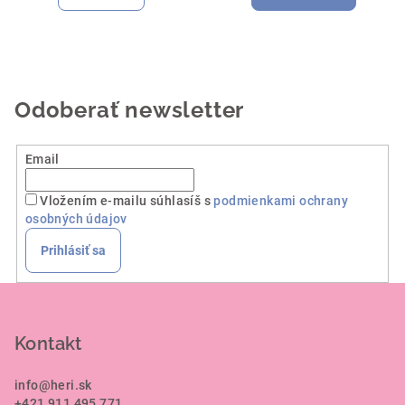
je
5,0
z
5
hviezdičiek.
Odoberať newsletter
Email
Vložením e-mailu súhlasíš s
podmienkami ochrany
osobných údajov
Prihlásiť sa
Z
á
p
Kontakt
ä
info
@
heri.sk
t
+421 911 495 771