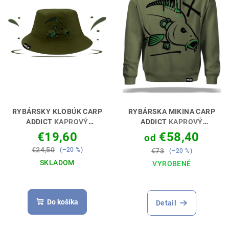
RYBÁRSKY KLOBÚK CARP
RYBÁRSKA MIKINA CARP
ADDICT
KAPROVÝ
ADDICT
KAPROVÝ
ZÁVISLÁK🎣👕
ZÁVISLÁK🎣👕
€19,60
€58,40
od
€24,50
(–20 %)
€73
(–20 %)
SKLADOM
VYROBENÉ
Priemerné
hodnotenie
produktu
Do košíka
Detail
je
4,9