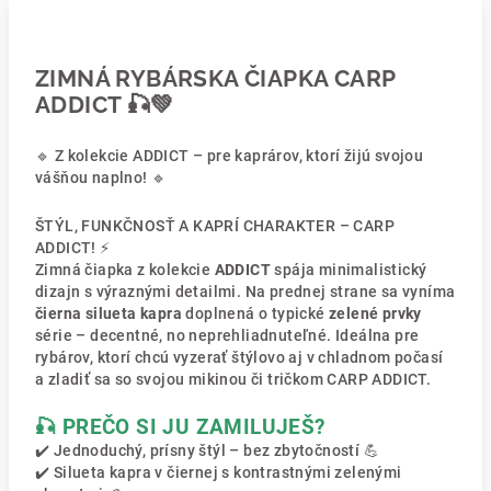
ZIMNÁ RYBÁRSKA ČIAPKA CARP
ADDICT 🎣💚
🔹 Z kolekcie ADDICT – pre kaprárov, ktorí žijú svojou
vášňou naplno! 🔹
ŠTÝL, FUNKČNOSŤ A KAPRÍ CHARAKTER – CARP
ADDICT! ⚡
Zimná čiapka z kolekcie
ADDICT
spája minimalistický
dizajn s výraznými detailmi. Na prednej strane sa vyníma
čierna silueta kapra
doplnená o typické
zelené prvky
série – decentné, no neprehliadnuteľné. Ideálna pre
rybárov, ktorí chcú vyzerať štýlovo aj v chladnom počasí
a zladiť sa so svojou mikinou či tričkom CARP ADDICT.
🎣 PREČO SI JU ZAMILUJEŠ?
✔️ Jednoduchý, prísny štýl – bez zbytočností 💪
✔️ Silueta kapra v čiernej s kontrastnými zelenými