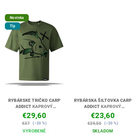
z
5
hviezdičiek.
Novinka
Tip
RYBÁRSKE TRIČKO CARP
RYBÁRSKA ŠILTOVKA CARP
ADDICT
KAPROVÝ
ADDICT
KAPROVÝ
ZÁVISLÁK🎣👕
ZÁVISLÁK🎣👕
€29,60
€23,60
€37
€29,50
(–20 %)
(–20 %)
VYROBENÉ
SKLADOM