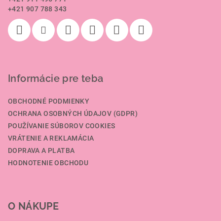
i
+421 907 788 343
e
Informácie pre teba
OBCHODNÉ PODMIENKY
OCHRANA OSOBNÝCH ÚDAJOV (GDPR)
POUŽÍVANIE SÚBOROV COOKIES
VRÁTENIE A REKLAMÁCIA
DOPRAVA A PLATBA
HODNOTENIE OBCHODU
O NÁKUPE