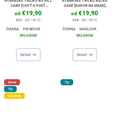
RYBÁRSKE TRIČKO NO KILL
RYBÁRSKE TRIČKO RELAX
CARP [CHYŤ A PUSŤ
CARP [KAPOR NA MARE]
KAPOR]
RYBOLOV S
RYBAČKA JE RELAX🎣🌊
€19,90
€19,90
od
od
REŠPEKTOM 🎣🤝
€37
€36
(až –46 %)
(až –44 %)
ČIERNA
PIESKOVÁ
ČIERNA
MASLOVÁ
SKLADOM
SKLADOM
Detail
Detail
Akcia
Tip
Tip
Výpredaj