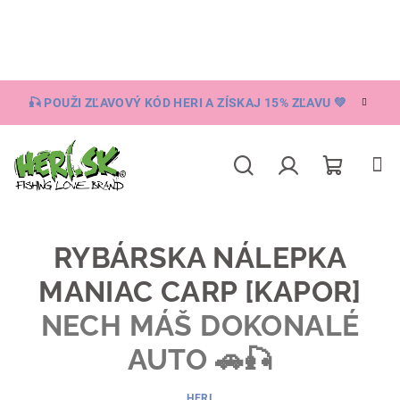
Prejsť
na
obsah
🎣 POUŽI ZĽAVOVÝ KÓD HERI A ZÍSKAJ 15% ZĽAVU 💚
Nákupn
Hľadať
Prihlásenie
košík
RYBÁRSKA NÁLEPKA
MANIAC CARP [KAPOR]
NECH MÁŠ DOKONALÉ
AUTO 🚗🎣
HERI