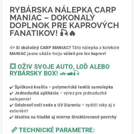
RYBÁRSKA NÁLEPKA CARP
MANIAC – DOKONALÝ
DOPLNOK PRE KAPROVÝCH
FANATIKOV!
🎣🔥
🐟
Si skutočný CARP MANIAC?
Táto nálepka z kolekcie
MANIAC
jasne ukáže tvoju
vášeň pre lov kaprov!
💥 OŽIV SVOJE AUTO, LOĎ ALEBO
RYBÁRSKY BOX!
🚗🛥🎣
✔️
Špičková kvalita
–
polymerická lesklá samolepka
✔️
Jednoduchá aplikácia
– výrez pre jednoduché
nalepenie!
✔️
Odolnosť voči vode a UV žiareniu
– vydrží roky aj v
exteriéri!
✔️
Ideálna na hladké aj mierne štruktúrované povrchy
📏 TECHNICKÉ PARAMETRE: