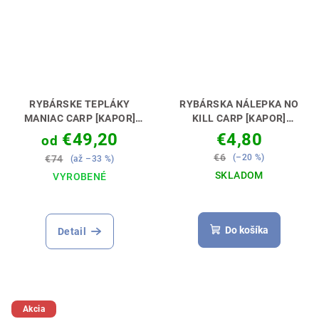
RYBÁRSKE TEPLÁKY
RYBÁRSKA NÁLEPKA NO
MANIAC CARP [KAPOR]
KILL CARP [KAPOR]
HODIA SA DO TEPLÁKOVEJ
VYJADRI SVOJ POSTOJ 🚗
€49,20
€4,80
od
SÚPRAVY 👖🎣
🎣
€6
(–20 %)
€74
(až –33 %)
SKLADOM
VYROBENÉ
Do košíka
Detail
Akcia