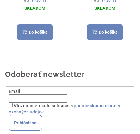
€6
€6
(–20 %)
(–20 %)
SKLADOM
SKLADOM
Do košíka
Do košíka
Odoberať newsletter
Email
Vložením e-mailu súhlasíš s
podmienkami ochrany
osobných údajov
Prihlásiť sa
Z