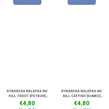
RYBÁRSKA NÁLEPKA NO
RYBÁRSKA NÁLEPKA NO
KILL TROUT [PSTRUH]
KILL CATFISH [SUMEC]
VYJADRI SVOJ POSTOJ 🚗
VYJADRI SVOJ POSTOJ 🚗
€4,80
€4,80
🎣
🎣