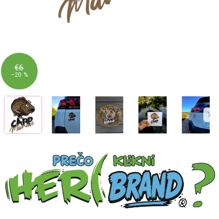
€6
–20 %