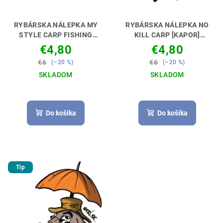
RYBÁRSKA NÁLEPKA MY
RYBÁRSKA NÁLEPKA NO
STYLE CARP FISHING
KILL CARP [KAPOR]
[KAPRÁR]
NECH MÁŠ
VYJADRI SVOJ POSTOJ 🚗
€4,80
€4,80
DOKONALÉ AUTO 🚗🎣
🎣
€6
€6
(–20 %)
(–20 %)
SKLADOM
SKLADOM
Do košíka
Do košíka
Tip