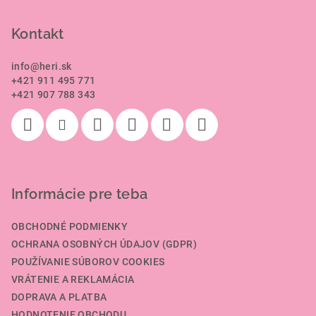
á
p
Kontakt
ä
info
@
heri.sk
t
+421 911 495 771
i
+421 907 788 343
e
Informácie pre teba
OBCHODNÉ PODMIENKY
OCHRANA OSOBNÝCH ÚDAJOV (GDPR)
POUŽÍVANIE SÚBOROV COOKIES
VRÁTENIE A REKLAMÁCIA
DOPRAVA A PLATBA
HODNOTENIE OBCHODU