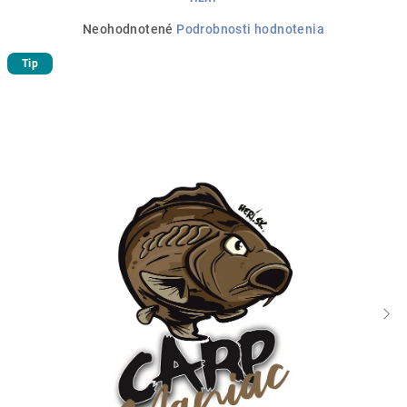
Priemerné
Neohodnotené
Podrobnosti hodnotenia
hodnotenie
Tip
produktu
je
0,0
z
5
hviezdičiek.