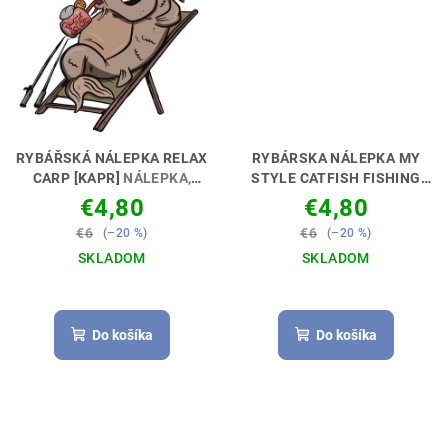
RYBÁŘSKÁ NÁLEPKA RELAX
RYBÁRSKA NÁLEPKA MY
CARP [KAPR]
NÁLEPKA,
STYLE CATFISH FISHING
KTORÁ ŤA CHYTÍ 🎣🚗
[SUMČIAR]
NECH MÁŠ
€4,80
€4,80
DOKONALÉ AUTO 🚗🎣
€6
€6
(–20 %)
(–20 %)
SKLADOM
SKLADOM
Do košíka
Do košíka