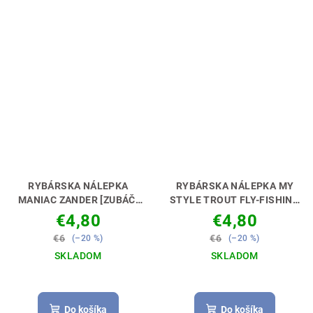
RYBÁRSKA NÁLEPKA
RYBÁRSKA NÁLEPKA MY
MANIAC ZANDER [ZUBÁČ]
STYLE TROUT FLY-FISHING
NECH MÁŠ DOKONALÉ
[MUŠKÁR]
NECH MÁŠ
€4,80
€4,80
AUTO 🚗🎣
DOKONALÉ AUTO 🚗🎣
€6
€6
(–20 %)
(–20 %)
SKLADOM
SKLADOM
Do košíka
Do košíka