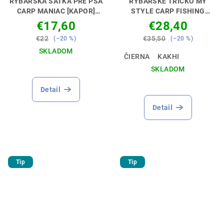
RYBÁRSKA ŠATKA PRE PSA
RYBÁRSKE TRIČKO MY
CARP MANIAC [KAPOR]
STYLE CARP FISHING
DOKONALÁ PRE TVOJHO
[KAPRÁR]
ŠTÝL, KTORÝ
€17,60
€28,40
ŠTVORNOHÉHO PARŤÁKA
HOVORÍ ZA TEBA 🎣🐟
€22
€35,50
(–20 %)
(–20 %)
🐶🎣
SKLADOM
ČIERNA
KAKHI
Priemerné
SKLADOM
hodnotenie
Priemerné
produktu
Detail
hodnotenie
je
produktu
5,0
Detail
je
z
5,0
5
z
hviezdičiek.
5
hviezdičiek.
Tip
Tip