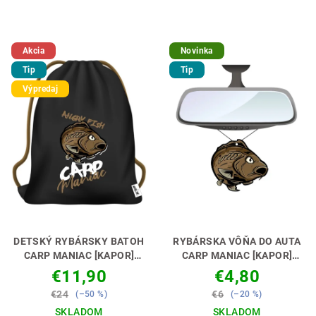
Akcia
Novinka
Tip
Tip
Výpredaj
DETSKÝ RYBÁRSKY BATOH
RYBÁRSKA VÔŇA DO AUTA
CARP MANIAC [KAPOR]
CARP MANIAC [KAPOR]
PERFEKTNÝ DARČEK PRE
NECH TI VONIA KÁRA 🚗🎣
€11,90
€4,80
MALÉHO KAPRÁRA🎁💝
€24
€6
(–50 %)
(–20 %)
SKLADOM
SKLADOM