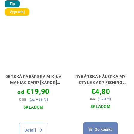
Tip
Výpredaj
DETSKÁ RYBÁRSKA MIKINA
RYBÁRSKA NÁLEPKA MY
MANIAC CARP [KAPOR]
STYLE CARP FISHING
PERFEKTNÝ DARČEK PRE
[KAPRÁR]
NECH MÁŠ
€19,90
€4,80
od
MALÉHO KAPRÁRA🎁💝
DOKONALÉ AUTO 🚗🎣
€6
(–20 %)
€55
(až –63 %)
SKLADOM
SKLADOM
Priemerné
hodnotenie
produktu
Do košíka
Detail