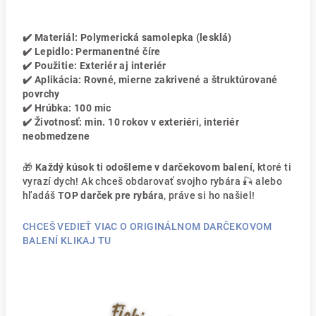
✔️ Materiál: Polymerická samolepka (lesklá)
✔️ Lepidlo: Permanentné číre
✔️ Použitie: Exteriér aj interiér
✔️ Aplikácia: Rovné, mierne zakrivené a štruktúrované
povrchy
✔️ Hrúbka: 100 mic
✔️ Životnosť: min. 10 rokov v exteriéri, interiér
neobmedzene
🎁
Každý kúsok ti odošleme v darčekovom balení
, ktoré ti
vyrazí dych! Ak chceš obdarovať svojho rybára 🎣 alebo
hľadáš
TOP darček pre rybára
, práve si ho našiel!
CHCEŠ VEDIEŤ VIAC O ORIGINÁLNOM DARČEKOVOM
BALENÍ KLIKAJ TU