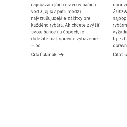
o
najobávanejších dravcov našich
spriev
ÚSPEŠNÝ RYBOLOV
v
vôd a jej lov patrí medzi
🎣🐟🔥
🐟🔥
najvzrušujúcejšie zážitky pre
najpop
každého rybára. Ak chcete zvýšiť
rybárm
svoje šance na úspech, je
vyžadu
dôležité mať správne vybavenie
trpezli
– od ...
správne
Čítať článok
Čítať 