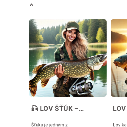
🔥
V
ý
p
i
s
č
l
á
n
🎣 LOV ŠŤÚK –
LOV
k
KOMPLETNÝ
18.03.2025
17.03.
Šťuka je jedným z
Lov ka
SPRIEVODCA PRE