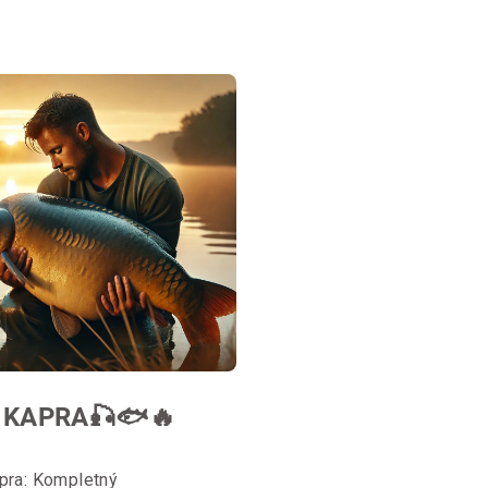
 KAPRA🎣🐟🔥
2025
pra: Kompletný