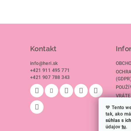
Z
á
Kontakt
Info
p
ä
info
@
heri.sk
OBCHO
+421 911 495 771
t
OCHRA
+421 907 788 343
(GDPR
i
POUŽÍ
e
VRÁTE
DOPRA
💙 Tento w
HODNO
tak, ako m
súhlas s i
údajov
tu
.