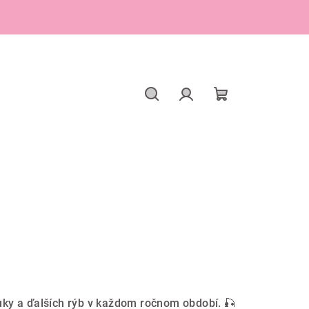
Hľadať
Prihlásenie
Nákupný
košík
ťuky a ďalších rýb v každom ročnom období. 🎣