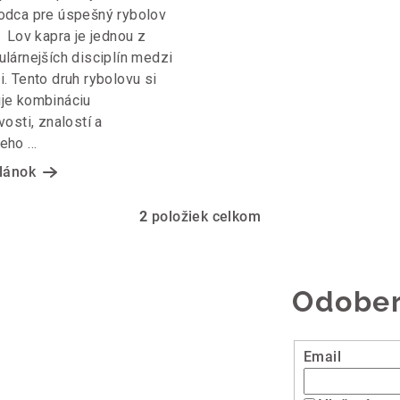
odca pre úspešný rybolov
 Lov kapra je jednou z
ulárnejších disciplín medzi
i. Tento druh rybolovu si
je kombináciu
vosti, znalostí a
ho ...
článok
2
položiek celkom
O
v
l
Odober
á
d
a
Email
c