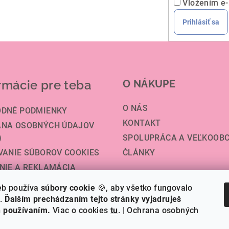
i
Vložením e-
e
Prihlásiť sa
p
r
v
k
rmácie pre teba
O NÁKUPE
y
v
O NÁS
DNÉ PODMIENKY
ý
KONTAKT
NA OSOBNÝCH ÚDAJOV
p
)
SPOLUPRÁCA A VEĽKOOB
i
VANIE SÚBOROV COOKIES
ČLÁNKY
s
NIE A REKLAMÁCIA
u
VA A PLATBA
eb používa
súbory cookie
🍪, aby všetko fungovalo
TENIE OBCHODU
á.
Ďalším prechádzaním tejto stránky vyjadruješ
ch používaním.
Viac o cookies
tu
.
| Ochrana osobných