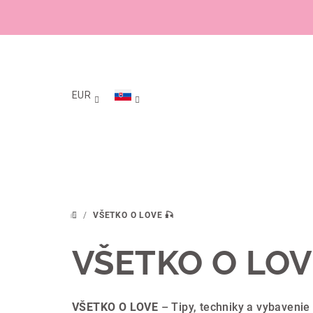
Prejsť
na
obsah
EUR
/
VŠETKO O LOVE 🎣
DOMOV
VŠETKO O LOV
VŠETKO O LOVE
– Tipy, techniky a vybavenie