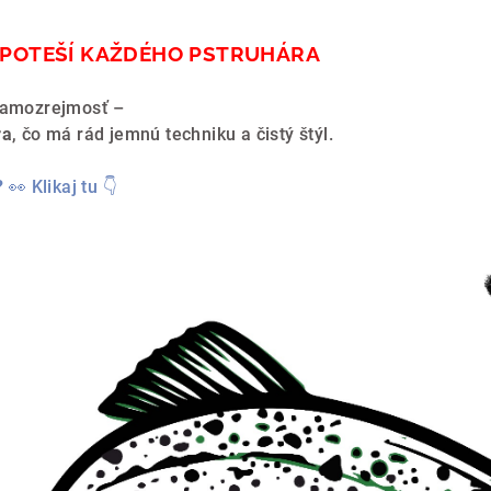
Ý POTEŠÍ KAŽDÉHO PSTRUHÁRA
 samozrejmosť –
ra
, čo má rád jemnú techniku a čistý štýl.
?
👀 Klikaj tu 👇