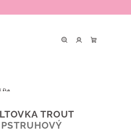
Hľadať
Prihlásenie
Nákupný
košík
 🎣🧢
ILTOVKA TROUT
W
PSTRUHOVÝ