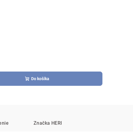
Do košíka
enie
Značka
HERI