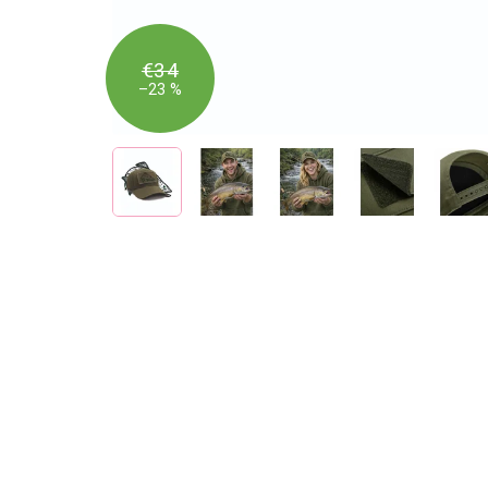
€34
–23 %