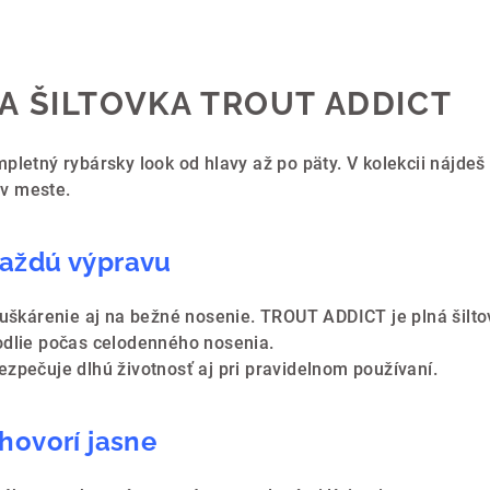
A ŠILTOVKA TROUT ADDICT
letný rybársky look od hlavy až po päty. V kolekcii nájdeš š
 v meste.
každú výpravu
uškárenie aj na bežné nosenie. TROUT ADDICT je plná šiltovk
odlie počas celodenného nosenia.
zpečuje dlhú životnosť aj pri pravidelnom používaní.
 hovorí jasne