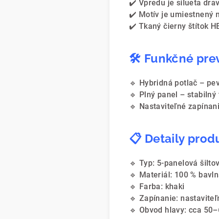
✔️ Vpredu je silueta dr
✔️ Motív je umiestnený
✔️ Tkaný čierny štítok 
🛠️ Funkčné pr
🔹 Hybridná potlač – pe
🔹 Plný panel – stabilný 
🔹 Nastaviteľné zapínan
📋 Detaily prod
🔹 Typ: 5-panelová šilto
🔹 Materiál: 100 % bavl
🔹 Farba: khaki
🔹 Zapínanie: nastavite
🔹 Obvod hlavy: cca 50