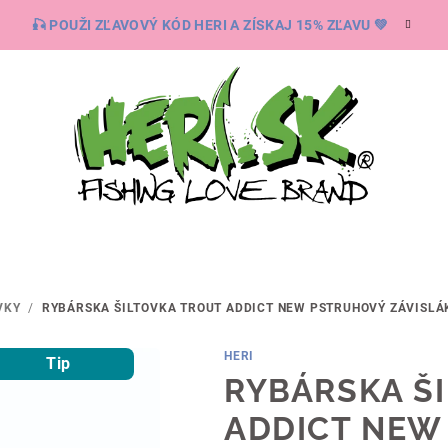
🎣 POUŽI ZĽAVOVÝ KÓD HERI A ZÍSKAJ 15% ZĽAVU 💚
VKY
/
RYBÁRSKA ŠILTOVKA TROUT ADDICT NEW
PSTRUHOVÝ ZÁVISLÁK
HERI
Tip
RYBÁRSKA Š
ADDICT NE