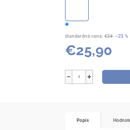
štandardná cena:
€34
–23 %
€25,90
Jednotková
cena:
−
+
Popis
Hodnot