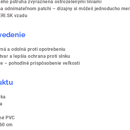
avého pstruha zvýraznená ostrozelenými líniami
 na odnímateľnom patchi – dizajny si môžeš jednoducho me
HERI.SK vzadu
evedenie
vná a odolná proti opotrebeniu
tvar a lepšia ochrana proti slnku
ie – pohodlné prispôsobenie veľkosti
uktu
vka
na
ľné PVC
–60 cm