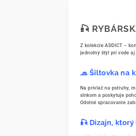
🎣 RYBÁRSK
Z kolekcie ADDICT – komp
jednotný štýl pri vode aj
🧢 Šiltovka na 
Na prívlač na pstruhy, m
slnkom a poskytuje poh
Odolné spracovanie zabe
🎣 Dizajn, ktorý