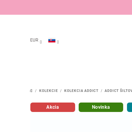
Prejsť
na
obsah
EUR
/
KOLEKCIE
/
KOLEKCIA ADDICT
/
ADDICT ŠILTO
DOMOV
Akcia
Novinka