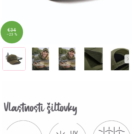
€34
–23 %