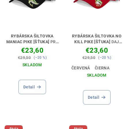
RYBÁRSKA ŠILTOVKA
RYBÁRSKA ŠILTOVKA NO
MANIAC PIKE [ŠŤUKA]
PRE
KILL PIKE [ŠŤUKA]
DAJ
ŠŤUKOVÝCH MANIAKOV 🧢
NAJAVO SVOJ POSTOJ 💪🎣
€23,60
€23,60
😎
€29,50
€29,50
(–20 %)
(–20 %)
SKLADOM
ČERVENÁ
ČIERNA
SKLADOM
Detail
Detail
Akcia
Akcia