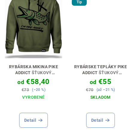
Tip
RYBÁRSKA MIKINA PIKE
RYBÁRSKE TEPLÁKY PIKE
ADDICT
ŠŤUKOVÝ
ADDICT
ŠŤUKOVÝ
ZÁVISLÁK 🎣👕
ZÁVISLÁK 🎣👖
€58,40
€55
od
od
€73
€70
(–20 %)
(až –21 %)
VYROBENÉ
SKLADOM
Detail
Detail