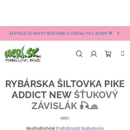
Prejsť
na
obsah
🎣 POUŽI ZĽAVOVÝ KÓD HERI A ZÍSKAJ 15% ZĽAVU 💚
Nákupn
Hľadať
Prihlásenie
košík
RYBÁRSKA ŠILTOVKA PIKE
ADDICT NEW
ŠŤUKOVÝ
ZÁVISLÁK 🎣🧢
HERI
Priemerné
Neohodnotené
Podrobnosti hodnotenia