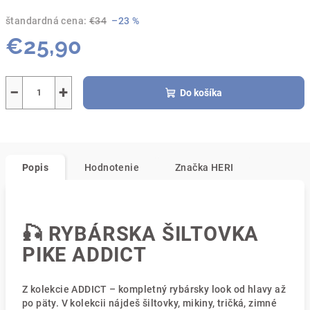
štandardná cena:
€34
–23 %
€25,90
Jednotková
cena:
−
+
Do košíka
Popis
Hodnotenie
Značka
HERI
🎣 RYBÁRSKA ŠILTOVKA
PIKE ADDICT
Z kolekcie ADDICT – kompletný rybársky look od hlavy až
po päty. V kolekcii nájdeš šiltovky, mikiny, tričká, zimné