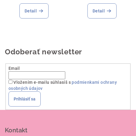
Detail
Detail
Odoberať newsletter
Email
Vložením e-mailu súhlasíš s
podmienkami ochrany
osobných údajov
Prihlásiť sa
Z
á
p
Kontakt