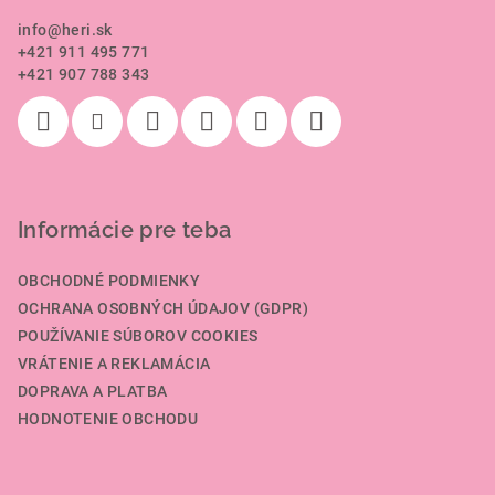
ä
info
@
heri.sk
t
+421 911 495 771
i
+421 907 788 343
e
Informácie pre teba
OBCHODNÉ PODMIENKY
OCHRANA OSOBNÝCH ÚDAJOV (GDPR)
POUŽÍVANIE SÚBOROV COOKIES
VRÁTENIE A REKLAMÁCIA
DOPRAVA A PLATBA
HODNOTENIE OBCHODU