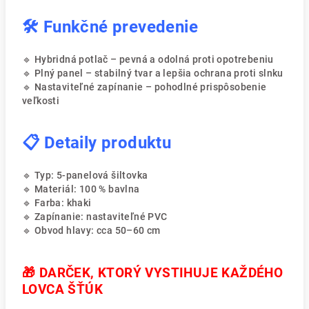
🛠️ Funkčné prevedenie
🔹 Hybridná potlač – pevná a odolná proti opotrebeniu
🔹 Plný panel – stabilný tvar a lepšia ochrana proti slnku
🔹 Nastaviteľné zapínanie – pohodlné prispôsobenie
veľkosti
📋 Detaily produktu
🔹 Typ: 5-panelová šiltovka
🔹 Materiál: 100 % bavlna
🔹 Farba: khaki
🔹 Zapínanie: nastaviteľné PVC
🔹 Obvod hlavy: cca 50–60 cm
🎁 DARČEK, KTORÝ VYSTIHUJE KAŽDÉHO
LOVCA ŠŤÚK