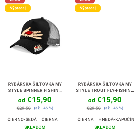
Výpredaj
Výpredaj
RYBÁRSKA ŠILTOVKA MY
RYBÁRSKA ŠILTOVKA MY
STYLE SPINNER FISHING
STYLE TROUT FLY-FISHING
[PRÍVLAČIAR]
ŠTÝL, KTORÝ
[MUŠKÁR]
ŠTÝL, KTORÝ
€15,90
€15,90
od
od
CHYTÍ 🎣🧢
CHYTÍ 🎣🧢
€29,50
€29,50
(až –46 %)
(až –46 %)
ČIERNO-ŠEDÁ
ČIERNA
ČIERNA
HNEDÁ-KAPUČÍNO
SKLADOM
SKLADOM