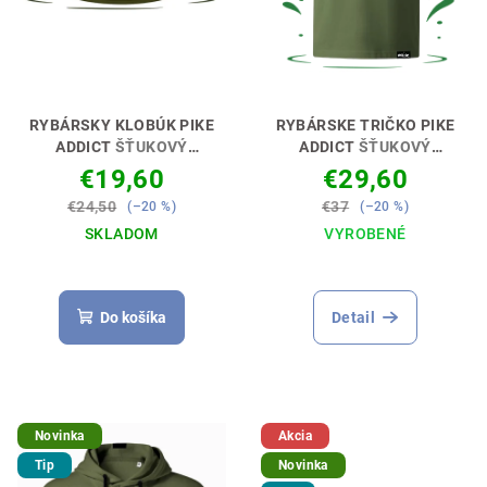
RYBÁRSKY KLOBÚK PIKE
RYBÁRSKE TRIČKO PIKE
ADDICT
ŠŤUKOVÝ
ADDICT
ŠŤUKOVÝ
ZÁVISLÁK🎣👕
ZÁVISLÁK🎣👕
€19,60
€29,60
€24,50
€37
(–20 %)
(–20 %)
SKLADOM
VYROBENÉ
Do košíka
Detail
Novinka
Akcia
Tip
Novinka