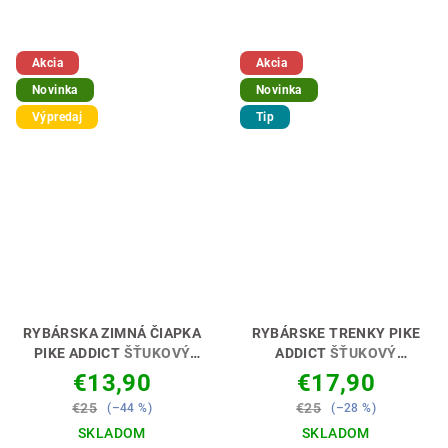
Akcia
Akcia
Novinka
Novinka
Výpredaj
Tip
RYBÁRSKA ZIMNÁ ČIAPKA
RYBÁRSKE TRENKY PIKE
PIKE ADDICT
ŠŤUKOVÝ
ADDICT
ŠŤUKOVÝ
ZÁVISLÁK 🎣🧢
ZÁVISLÁK 🎣🩳
€13,90
€17,90
€25
€25
(–44 %)
(–28 %)
SKLADOM
SKLADOM