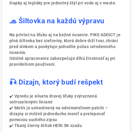
čiapky aj tepláky pre jednotný štýl pri vode aj v meste.
🧢 Šiltovka na každú výpravu
Na prívlač na šťuku aj na bežné nosenie. PIKE ADDICT je
plná šiltovka bez sieťoviny, ktorá dobre drží tvar, chráni
pred slnkom a poskytuje pohodlie počas celodenného
nosenia.
Odolné spracovanie zabezpečuje dlhú životnosť aj pri
pravidelnom používaní.
🎣 Dizajn, ktorý budí rešpekt
✔️ Vpredu je silueta dravej šťuky zvýraznená
ostrozelenými líniami
✔️ Motív je umiestnený na odnímateľnom patchi –
dizajny si môžeš jednoducho meniť a prelepovať
pomocou suchého zipsu
✔️ Tkaný čierny štítok HERI.SK vzadu