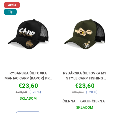
Akcia
Tip
RYBÁRSKA ŠILTOVKA
RYBÁRSKA ŠILTOVKA MY
MANIAC CARP [KAPOR]
PRE
STYLE CARP FISHING
KAPROVÝCH MANIAKOV 🧢
[KAPRÁR]
ŠTÝL KTORÝ
€23,60
€23,60
😎
CHYTÍ 🎣🧢
€29,50
€29,50
(–20 %)
(–20 %)
SKLADOM
ČIERNA
KAKHI-ČIERNA
Priemerné
SKLADOM
hodnotenie