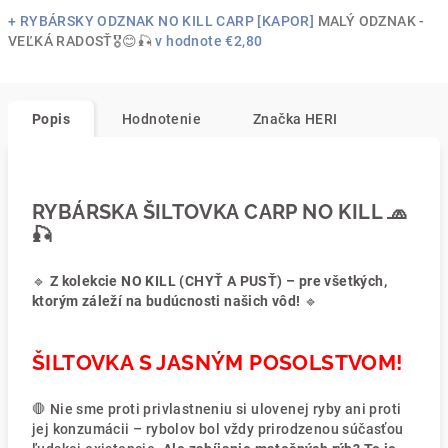
+ RYBÁRSKY ODZNAK NO KILL CARP [KAPOR]
MALÝ ODZNAK -
VEĽKÁ RADOSŤ🎖😊🎣
v hodnote €2,80
Popis
Hodnotenie
Značka
HERI
RYBÁRSKA ŠILTOVKA CARP NO KILL 🧢
🎣
🔹
Z kolekcie NO KILL (CHYŤ A PUSŤ) – pre všetkých,
ktorým záleží na budúcnosti našich vôd!
🔹
ŠILTOVKA S JASNÝM POSOLSTVOM!
🛑 Nie sme proti privlastneniu si ulovenej ryby ani proti
jej konzumácii – rybolov bol vždy prirodzenou súčasťou