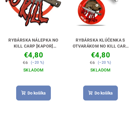
RYBÁRSKA NÁLEPKA NO
RYBÁRSKA KLÚČENKA S
KILL CARP [KAPOR]
OTVARÁKOM NO KILL CARP
VYJADRI SVOJ POSTOJ 🚗
[KAPOR]
ABY SI MAL S ČÍM
€4,80
€4,80
🎣
PIVKO OTVÁRAŤ🎁🔑🍺
€6
€6
(–20 %)
(–20 %)
SKLADOM
SKLADOM
Do košíka
Do košíka