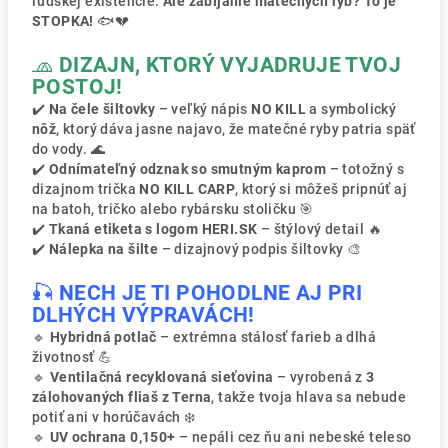
ľudskej existencie.
Ale zabíjanie matečných rýb? To je
STOPKA!
🐟💔
🧢
DIZAJN, KTORÝ VYJADRUJE TVOJ
POSTOJ!
✔️
Na čele šiltovky
– veľký nápis
NO KILL
a symbolický
nôž
, ktorý dáva jasne najavo, že matečné ryby patria späť
do vody. 🌊
✔️
Odnímateľný odznak so smutným kaprom
– totožný s
dizajnom trička
NO KILL CARP
, ktorý si môžeš pripnúť aj
na batoh, tričko alebo rybársku stoličku 🎯
✔️
Tkaná etiketa s logom HERI.SK
– štýlový detail 🔥
✔️
Nálepka na šilte
– dizajnový podpis šiltovky 🎨
🎣
NECH JE TI POHODLNE AJ PRI
DLHÝCH VÝPRAVÁCH!
🔹
Hybridná potlač
– extrémna stálosť farieb a dlhá
životnosť 💪
🔹
Ventilačná recyklovaná sieťovina
– vyrobená z
3
zálohovaných fliaš z Terna
, takže tvoja hlava sa nebude
potiť ani v horúčavách ❄️
🔹
UV ochrana 0,150+
– nepáli cez ňu ani nebeské teleso