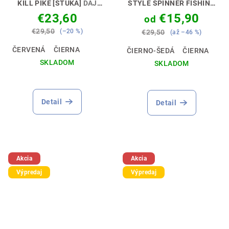
KILL PIKE [ŠŤUKA]
DAJ
STYLE SPINNER FISHING
NAJAVO SVOJ POSTOJ 💪🎣
[PRÍVLAČIAR]
ŠTÝL, KTORÝ
€23,60
€15,90
od
CHYTÍ 🎣🧢
€29,50
(–20 %)
€29,50
(až –46 %)
ČERVENÁ
ČIERNA
ČIERNO-ŠEDÁ
ČIERNA
SKLADOM
SKLADOM
Detail
Detail
Akcia
Akcia
Výpredaj
Výpredaj