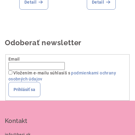
produktu
Detail
Detail
je
5,0
z
5
hviezdičiek.
Odoberať newsletter
Email
Vložením e-mailu súhlasíš s
podmienkami ochrany
osobných údajov
Prihlásiť sa
Z
á
p
Kontakt
ä
info
@
heri.sk