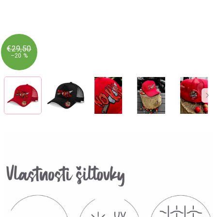
€29,50
–20 %