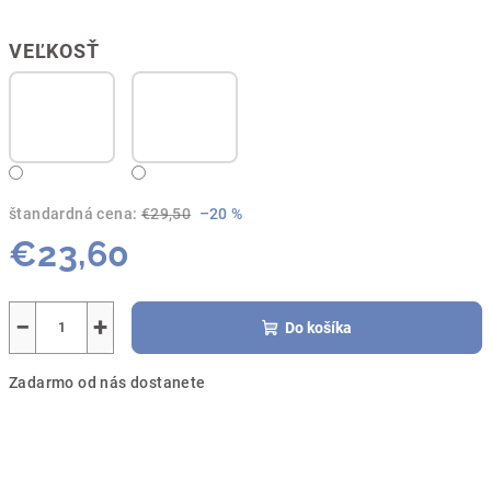
VEĽKOSŤ
štandardná cena:
€29,50
–20 %
€23,60
Jednotková
cena:
−
+
Do košíka
Zadarmo od nás dostanete