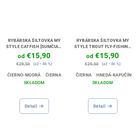
RYBÁRSKA ŠILTOVKA MY
RYBÁRSKA ŠILTOVKA MY
STYLE CATFISH [SUMČIAR]
STYLE TROUT FLY-FISHING
ŠTÝL, KTORÝ CHYTÍ 🎣🧢
[MUŠKÁR]
ŠTÝL, KTORÝ
€15,90
€15,90
od
od
CHYTÍ 🎣🧢
€29,50
€29,50
(až –46 %)
(až –46 %)
ČIERNO-MODRÁ
ČIERNA
ČIERNA
HNEDÁ-KAPUČÍNO
SKLADOM
SKLADOM
Detail
Detail