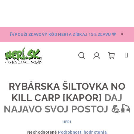
Prejsť
na
obsah
🎣 POUŽI ZĽAVOVÝ KÓD HERI A ZÍSKAJ 15% ZĽAVU 💚
Nákupn
Hľadať
Prihlásenie
košík
RYBÁRSKA ŠILTOVKA NO
KILL CARP [KAPOR]
DAJ
NAJAVO SVOJ POSTOJ 💪🎣
HERI
Priemerné
Neohodnotené
Podrobnosti hodnotenia