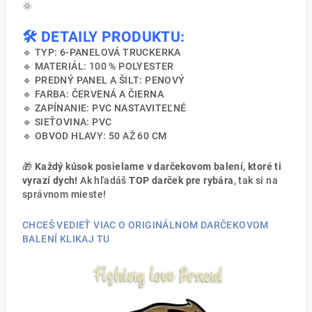
🌞
🛠️ DETAILY PRODUKTU:
🔹 TYP: 6-PANELOVÁ TRUCKERKA
🔹 MATERIÁL: 100 % POLYESTER
🔹 PREDNÝ PANEL A ŠILT: PENOVÝ
🔹 FARBA: ČERVENÁ A ČIERNA
🔹 ZAPÍNANIE: PVC NASTAVITEĽNÉ
🔹 SIEŤOVINA: PVC
🔹 OBVOD HLAVY: 50 AŽ 60 CM
🎁
Každý kúsok posielame v darčekovom balení, ktoré ti
vyrazí dych!
Ak hľadáš
TOP darček pre rybára
, tak si na
správnom mieste!
CHCEŠ VEDIEŤ VIAC O ORIGINÁLNOM DARČEKOVOM
BALENÍ KLIKAJ TU