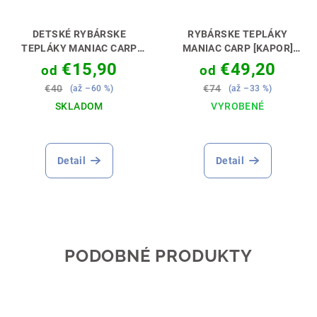
DETSKÉ RYBÁRSKE
RYBÁRSKE TEPLÁKY
TEPLÁKY MANIAC CARP
MANIAC CARP [KAPOR]
[KAPOR]
PERFEKTNÝ
HODIA SA DO TEPLÁKOVEJ
€15,90
€49,20
od
od
DARČEK PRE MALÉHO
SÚPRAVY 👖🎣
€40
€74
(až –60 %)
(až –33 %)
KAPRÁRA🎁💝
SKLADOM
VYROBENÉ
Detail
Detail
PODOBNÉ PRODUKTY