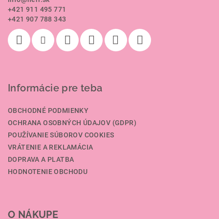
t
+421 911 495 771
i
+421 907 788 343
e
Informácie pre teba
OBCHODNÉ PODMIENKY
OCHRANA OSOBNÝCH ÚDAJOV (GDPR)
POUŽÍVANIE SÚBOROV COOKIES
VRÁTENIE A REKLAMÁCIA
DOPRAVA A PLATBA
HODNOTENIE OBCHODU
O NÁKUPE