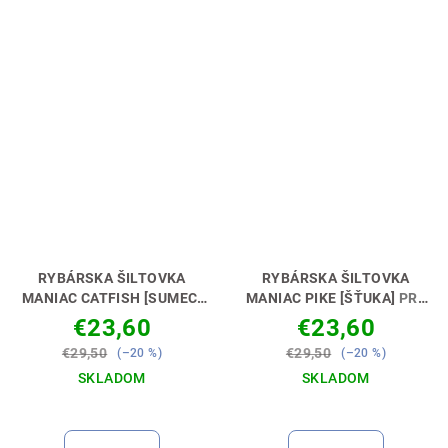
RYBÁRSKA ŠILTOVKA
RYBÁRSKA ŠILTOVKA
MANIAC CATFISH [SUMEC]
MANIAC PIKE [ŠŤUKA]
PRE
PRE SUMCOVÝCH
ŠŤUKOVÝCH MANIAKOV 🧢
€23,60
€23,60
MANIAKOV 🧢😎
😎
€29,50
€29,50
(–20 %)
(–20 %)
SKLADOM
SKLADOM
Priemerné
hodnotenie