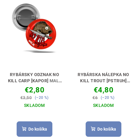
RYBÁRSKY ODZNAK NO
RYBÁRSKA NÁLEPKA NO
KILL CARP [KAPOR]
MALÝ
KILL TROUT [PSTRUH]
ODZNAK - VEĽKÁ RADOSŤ🎖
VYJADRI SVOJ POSTOJ 🚗
€2,80
€4,80
😊🎣
🎣
€3,50
€6
(–20 %)
(–20 %)
SKLADOM
SKLADOM
Do košíka
Do košíka