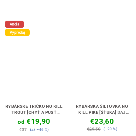
Akcia
Výpredaj
RYBÁRSKE TRIČKO NO KILL
RYBÁRSKA ŠILTOVKA NO
TROUT [CHYŤ A PUSŤ
KILL PIKE [ŠŤUKA]
DAJ
PSTRUH]
RYBOLOV S
NAJAVO SVOJ POSTOJ 💪🎣
€19,90
€23,60
od
REŠPEKTOM 🎣🤝
€29,50
(–20 %)
€37
(až –46 %)