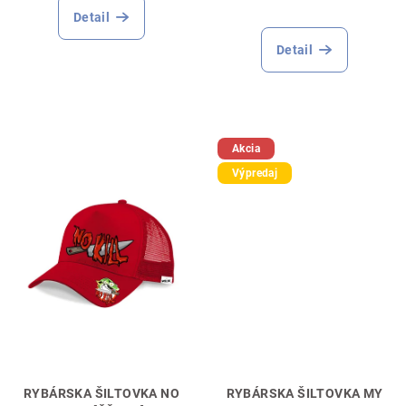
Priemerné
produktu
Detail
hodnotenie
je
produktu
5,0
Detail
je
z
5,0
5
z
hviezdičiek.
5
hviezdičiek.
Akcia
Výpredaj
RYBÁRSKA ŠILTOVKA NO
RYBÁRSKA ŠILTOVKA MY