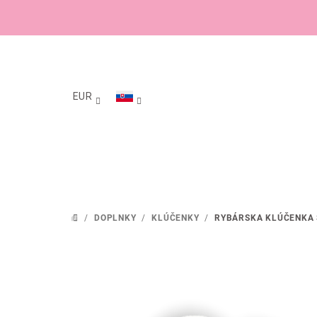
Prejsť
na
obsah
EUR
/
DOPLNKY
/
KLÚČENKY
/
RYBÁRSKA KLÚČENKA 
DOMOV