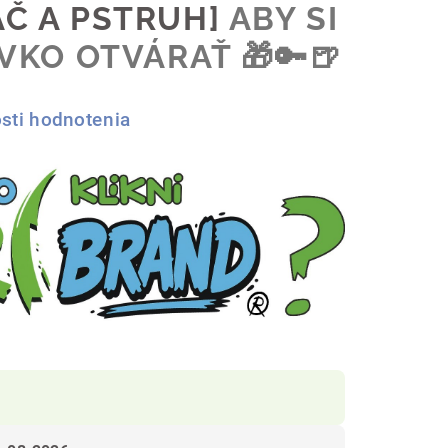
ÁČ A PSTRUH]
ABY SI
IVKO OTVÁRAŤ 🎁🔑🍺
sti hodnotenia