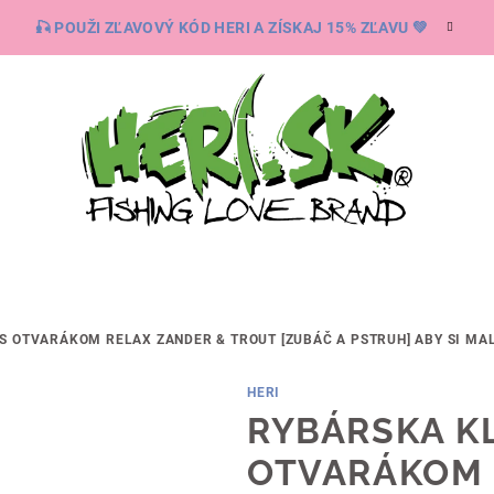
🎣 POUŽI ZĽAVOVÝ KÓD HERI A ZÍSKAJ 15% ZĽAVU 💚
S OTVARÁKOM RELAX ZANDER & TROUT [ZUBÁČ A PSTRUH]
ABY SI MAL
HERI
RYBÁRSKA K
OTVARÁKOM 