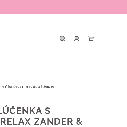
Hľadať
Prihlásenie
Nákupný
košík
 S ČÍM PIVKO OTVÁRAŤ 🎁🔑🍺
LÚČENKA S
RELAX ZANDER &