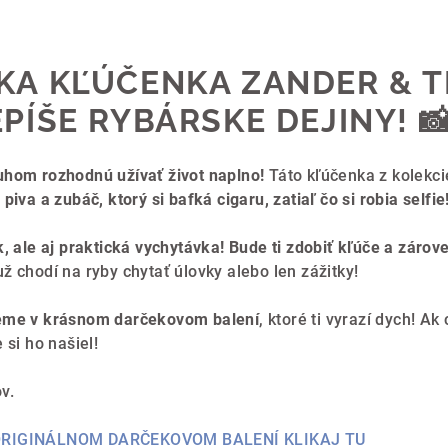
A KĽÚČENKA ZANDER & TR
PÍŠE RYBÁRSKE DEJINY!

uhom rozhodnú užívať život naplno!
Táto kľúčenka z kolekc
iva a zubáč, ktorý si bafká cigaru, zatiaľ čo si robia selfie
k, ale aj praktická vychytávka!
Bude ti zdobiť kľúče a zárov
ž chodí na ryby chytať úlovky alebo len zážitky!
leme v krásnom darčekovom balení
, ktoré ti vyrazí dych! 
e si ho našiel!
v.
 ORIGINÁLNOM DARČEKOVOM BALENÍ KLIKAJ TU