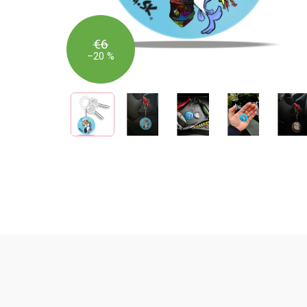
€6
–20 %