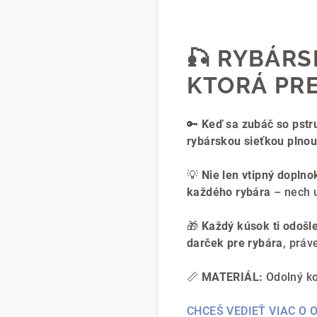
🎣
RYBÁRSK
KTORÁ PRE
🔑
Keď sa zubáč so pstr
rybárskou sieťkou plnou p
💡
Nie len vtipný doplno
každého rybára
– nech u
🎁
Každý kúsok ti odoš
darček pre rybára
, práv
📏
MATERIÁL:
Odolný ko
CHCEŠ VEDIEŤ VIAC O