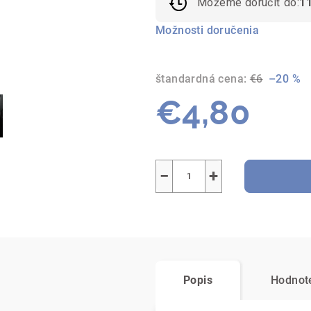
Môžeme doručiť do:
1
Možnosti doručenia
štandardná cena:
€6
–20 %
€4,80
Jednotková
cena:
−
+
Popis
Hodnot