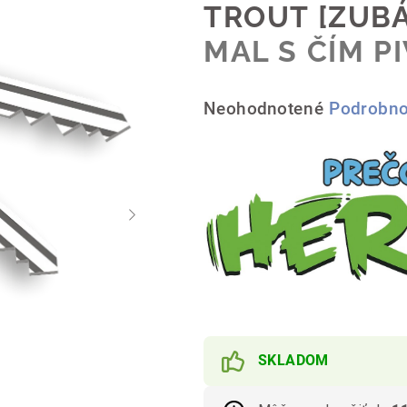
TROUT [ZUB
MAL S ČÍM P
Priemerné
Neohodnotené
Podrobno
hodnotenie
produktu
je
0,0
z
5
hviezdičiek.
SKLADOM