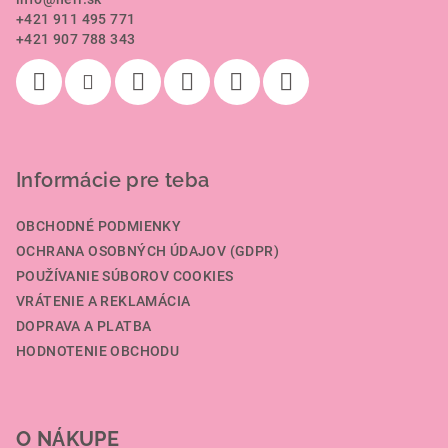
t
+421 911 495 771
i
+421 907 788 343
e
Informácie pre teba
OBCHODNÉ PODMIENKY
OCHRANA OSOBNÝCH ÚDAJOV (GDPR)
POUŽÍVANIE SÚBOROV COOKIES
VRÁTENIE A REKLAMÁCIA
DOPRAVA A PLATBA
HODNOTENIE OBCHODU
O NÁKUPE