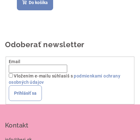
Do košíka
Odoberať newsletter
Email
Vložením e-mailu súhlasíš s
podmienkami ochrany
osobných údajov
Prihlásiť sa
Z
á
p
Kontakt
ä
info
@
heri.sk