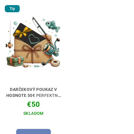
Tip
DARČEKOVÝ POUKAZ V
HODNOTE 50€
PERFEKTNÝ
DARČEK PRE RYBÁRA🎁💝
€50
SKLADOM