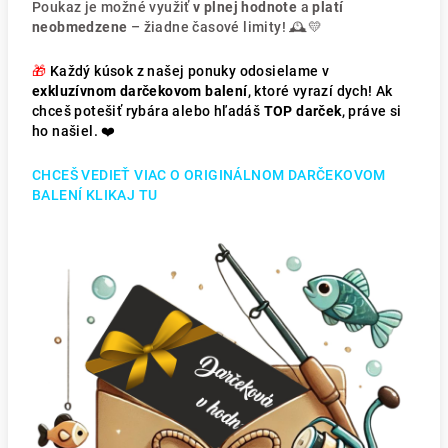
Poukaz je možné využiť
v plnej hodnote
a
platí
neobmedzene
– žiadne časové limity! 🕰️💛
🎁
Každý kúsok z našej ponuky odosielame v
exkluzívnom darčekovom balení
, ktoré vyrazí dych! Ak
chceš potešiť rybára alebo hľadáš
TOP darček
, práve si
ho našiel. ❤️
CHCEŠ VEDIEŤ VIAC O ORIGINÁLNOM DARČEKOVOM
BALENÍ KLIKAJ TU