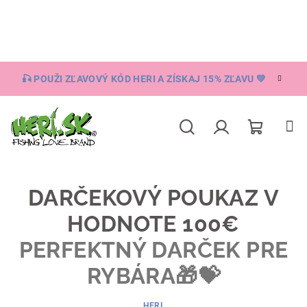
Prejsť
na
obsah
🎣 POUŽI ZĽAVOVÝ KÓD HERI A ZÍSKAJ 15% ZĽAVU 💚
Nákupn
Hľadať
Prihlásenie
košík
DARČEKOVÝ POUKAZ V
HODNOTE 100€
PERFEKTNÝ DARČEK PRE
RYBÁRA🎁💝
HERI