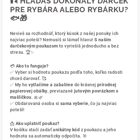
🎣
HĽADÁŠ DOKONALÝ DARČEK
PRE RYBÁRA ALEBO RYBÁRKU?
🐟🎁
Nevieš sa rozhodnúť, ktorý kúsok z našej ponuky ich
najviac poteší? Nemusíš si lámať hlavu!
S naším
darčekovým poukazom
to vyriešiš jednoducho a bez
stresu. 🏆✨
💳
Ako to funguje?
✅ Vyber si hodnotu poukazu podľa toho, koľko radosti
chceš darovať. 🥰
✅ My ho
vytlačíme a zabalíme
do krásnej
prírodnej
papierovej obálky
, previazané
jutovým povrázkom s
mašličkou
. 🎀🌿
✅ Obdarovaná osoba si
sama vyberie
, čo ju najviac
poteší!
📩
Ako uplatniť poukaz?
V košíku stačí zadať
unikátny kód
z poukazu a jeho
hodnota sa automaticky odpočíta. 🎯