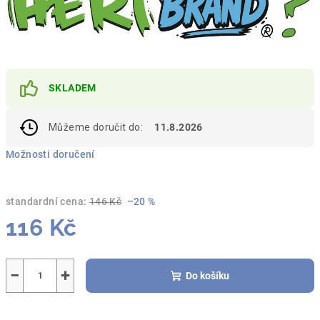
SKLADEM
Můžeme doručit do:
11.8.2026
Možnosti doručení
standardní cena:
146 Kč
–20 %
116 Kč
Měrná
cena:
−
+
Do košíku