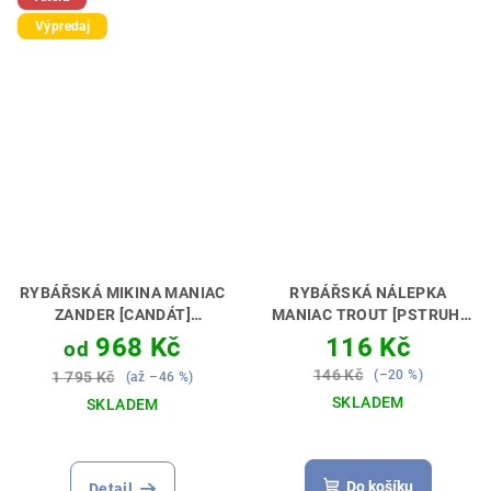
Výpredaj
RYBÁŘSKÁ MIKINA MANIAC
RYBÁŘSKÁ NÁLEPKA
ZANDER [CANDÁT]
MANIAC TROUT [PSTRUH]
PERFEKTNÍ DÁREK PRO
AŤ MÁŠ DOKONALÉ AUTO 🚗
968 Kč
116 Kč
od
PŘÍVLAČAŘE 🎣🎁
🎣
146 Kč
(–20 %)
1 795 Kč
(až –46 %)
SKLADEM
SKLADEM
Průměrné
hodnocení
produktu
Do košíku
Detail