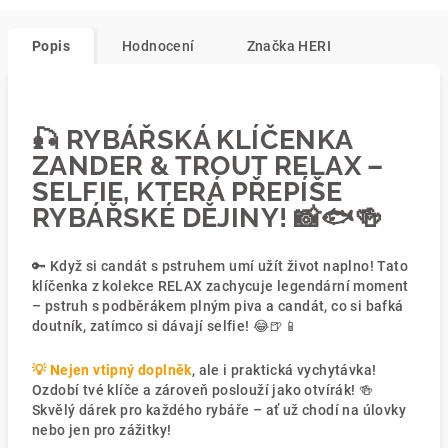
Popis
Hodnocení
Značka
HERI
🎣 RYBÁŘSKÁ KLÍČENKA
ZANDER & TROUT RELAX –
SELFIE, KTERÁ PŘEPÍŠE
RYBÁŘSKÉ DĚJINY! 📸🐟🍻
🔑 Když si candát s pstruhem umí užít život naplno! Tato
klíčenka z kolekce RELAX zachycuje legendární moment
– pstruh s podběrákem plným piva a candát, co si bafká
doutník, zatímco si dávají selfie! 😂🍺📱
💡 Nejen vtipný doplněk
, ale i praktická vychytávka!
Ozdobí tvé klíče a zároveň poslouží jako otvírák! 🍻
Skvělý dárek pro každého rybáře – ať už chodí na úlovky
nebo jen pro zážitky!