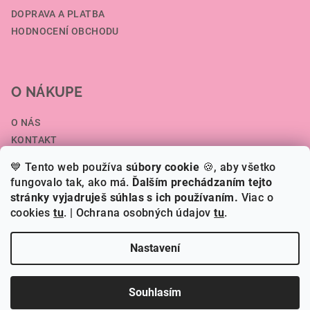
DOPRAVA A PLATBA
HODNOCENÍ OBCHODU
O NÁKUPE
O NÁS
KONTAKT
SPOLUPRÁCE A VELKOOBCHOD
💙 Tento web používa
súbory cookie
🍪, aby všetko
ČLÁNKY
fungovalo tak, ako má.
Ďalším prechádzaním tejto
stránky vyjadruješ súhlas s ich používaním.
Viac o
cookies
tu
.
| Ochrana osobných údajov
tu
.
Copyright 2026
HERI.SK
. Všechna práva vyhrazena.
Nastavení
Vytvořil Shoptet
Souhlasím