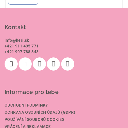
Z
á
p
Kontakt
a
info
@
heri.sk
t
+421 911 495 771
í
+421 907 788 343
Informace pro tebe
OBCHODNÍ PODMÍNKY
OCHRANA OSOBNÍCH ÚDAJŮ (GDPR)
POUŽÍVÁNÍ SOUBORŮ COOKIES
VRÁCENÍ A REKLAMACE