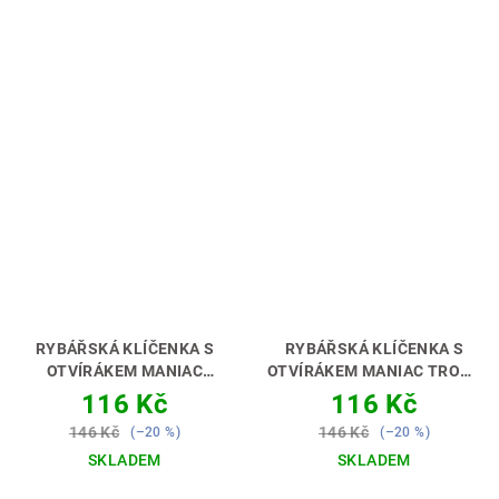
RYBÁŘSKÁ KLÍČENKA S
RYBÁŘSKÁ KLÍČENKA S
OTVÍRÁKEM MANIAC
OTVÍRÁKEM MANIAC TROUT
CATFISH [SUMEC]
[PSTRUH]
PERFEKTNÍ
116 Kč
116 Kč
PERFEKTNÍ DÁREK PRO
DÁREK PRO RYBÁŘE 🎣🎁
146 Kč
146 Kč
(–20 %)
(–20 %)
RYBÁŘE 🎣🎁
SKLADEM
SKLADEM