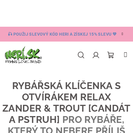
Přejít
na
obsah
🎣 POUŽIJ SLEVOVÝ KÓD HERI A ZÍSKEJ 15% SLEVU 💚
Nákupní
Hledat
Přihlášení
košík
RYBÁŘSKÁ KLÍČENKA S
OTVÍRÁKEM RELAX
ZANDER & TROUT [CANDÁT
A PSTRUH]
PRO RYBÁŘE,
KTERÝ TO NEBERE PŘÍLIŠ