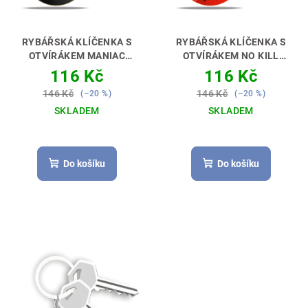
RYBÁŘSKÁ KLÍČENKA S
RYBÁŘSKÁ KLÍČENKA S
OTVÍRÁKEM MANIAC
OTVÍRÁKEM NO KILL
ZANDER [CANDÁT]
ZANDER [CANDÁT]
ABYS
116 Kč
116 Kč
PERFEKTNÍ DÁREK PRO
MĚL ČÍM OTVÍRAT PIVO 🎁🔑
146 Kč
146 Kč
(–20 %)
(–20 %)
RYBÁŘE 🎣🎁
🍺
SKLADEM
SKLADEM
Do košíku
Do košíku