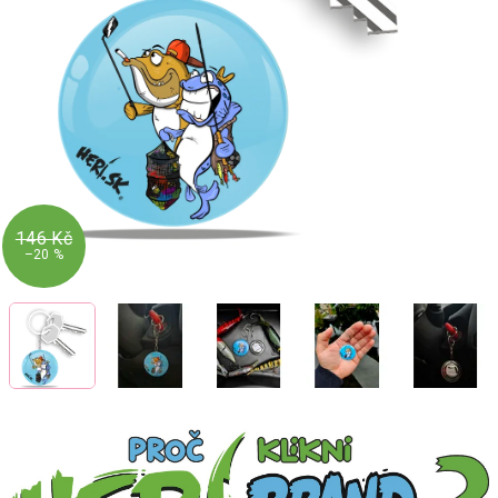
146 Kč
–20 %