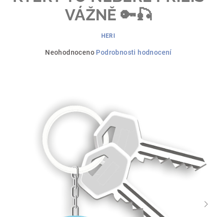
VÁŽNĚ 🔑🎣
HERI
Průměrné
Neohodnoceno
Podrobnosti hodnocení
hodnocení
produktu
je
0,0
z
5
hvězdiček.