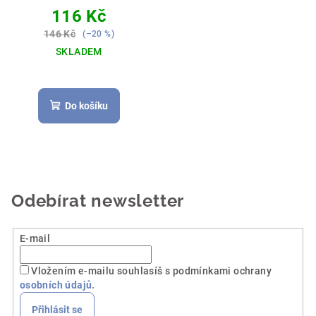
[PSTRUH]
ABYS MĚL ČÍM
116 Kč
OTVÍRAT PIVO 🎁🔑🍺
146 Kč
(–20 %)
SKLADEM
Do košíku
Odebírat newsletter
E-mail
Vložením e-mailu souhlasíš s podmínkami ochrany
osobních údajů.
Přihlásit se