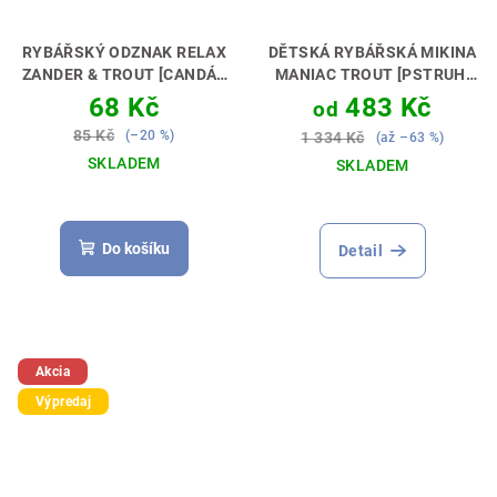
RYBÁŘSKÝ ODZNAK RELAX
DĚTSKÁ RYBÁŘSKÁ MIKINA
ZANDER & TROUT [CANDÁT
MANIAC TROUT [PSTRUH]
A PSTRUH]
MALÝ ODZNAK –
PERFEKTNÍ DÁREK PRO
68 Kč
483 Kč
od
VELKÁ RADOST 🎖😊🎣
MALÉHO MUŠKÁŘE🎁💝
85 Kč
(–20 %)
1 334 Kč
(až –63 %)
SKLADEM
SKLADEM
Do košíku
Detail
Akcia
Výpredaj