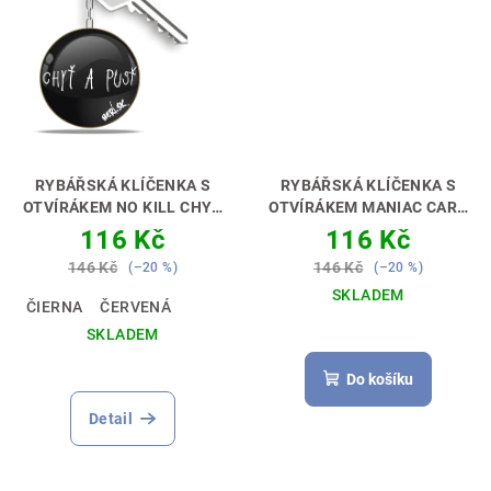
RYBÁŘSKÁ KLÍČENKA S
RYBÁŘSKÁ KLÍČENKA S
OTVÍRÁKEM NO KILL CHYŤ
OTVÍRÁKEM MANIAC CARP
A PUSŤ
ABYS MĚL ČÍM
[KAPR]
PERFEKTNÍ DÁREK
116 Kč
116 Kč
OTVÍRAT PIVO 🎁🔑🍺
PRO RYBÁŘE 🎣🎁
146 Kč
146 Kč
(–20 %)
(–20 %)
SKLADEM
ČIERNA
ČERVENÁ
Průměrné
SKLADEM
hodnocení
produktu
Do košíku
je
5,0
Detail
z
5
hvězdiček.