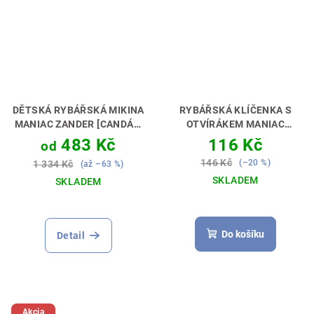
DĚTSKÁ RYBÁŘSKÁ MIKINA
RYBÁŘSKÁ KLÍČENKA S
MANIAC ZANDER [CANDÁT]
OTVÍRÁKEM MANIAC
PERFEKTNÍ DÁREK PRO
ZANDER [CANDÁT]
483 Kč
116 Kč
od
MALÉHO LOVCE🎁💝
PERFEKTNÍ DÁREK PRO
146 Kč
(–20 %)
1 334 Kč
(až –63 %)
RYBÁŘE 🎣🎁
SKLADEM
SKLADEM
Do košíku
Detail
Akcia