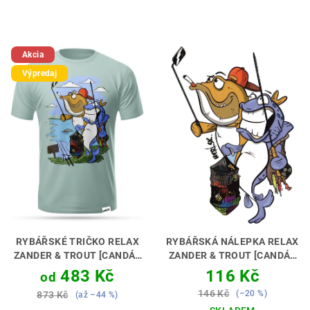
Akcia
Výpredaj
RYBÁŘSKÉ TRIČKO RELAX
RYBÁŘSKÁ NÁLEPKA RELAX
ZANDER & TROUT [CANDÁT
ZANDER & TROUT [CANDÁT
A PSTRUH NA DOMAŠI]
A PSTRUH]
SAMOLEPKA, CO
483 Kč
116 Kč
od
RYBAŘINA JE RELAX 🎣🌊
TĚ CHYTNE 🎣🚗
146 Kč
(–20 %)
873 Kč
(až –44 %)