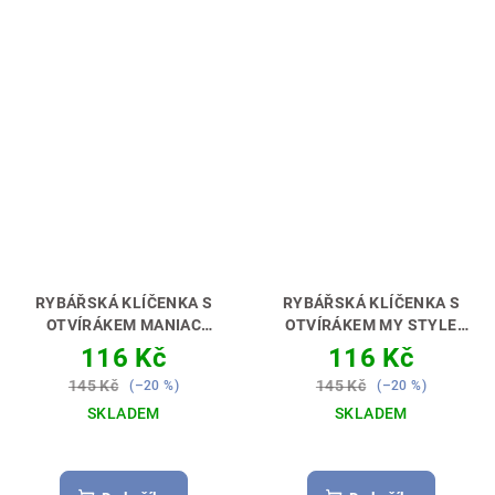
RYBÁŘSKÁ KLÍČENKA S
RYBÁŘSKÁ KLÍČENKA S
OTVÍRÁKEM MANIAC
OTVÍRÁKEM MY STYLE
ZANDER [CANDÁT]
CARP FISHING [KAPRAŘ]
116 Kč
116 Kč
PERFEKTNÍ DÁREK PRO
PERFEKTNÍ DÁREK PRO
145 Kč
145 Kč
(–20 %)
(–20 %)
RYBÁŘE 🎣🎁
RYBÁŘE 🎣🎁
SKLADEM
SKLADEM