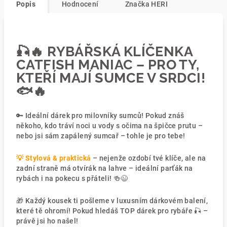
Popis
Hodnocení
Značka
HERI
🎣🔥 RYBÁŘSKÁ KLÍČENKA
CATFISH MANIAC – PRO TY,
KTEŘÍ MAJÍ SUMCE V SRDCI!
🐟🔥
🔑 Ideální dárek pro milovníky sumců! Pokud znáš
někoho, kdo tráví noci u vody s očima na špičce prutu –
nebo jsi sám zapálený sumcař – tohle je pro tebe!
💡 Stylová & praktická
– nejenže ozdobí tvé klíče, ale na
zadní straně má otvírák na lahve – ideální parťák na
rybách i na pokecu s přáteli! 🍻😉
🎁 Každý kousek ti pošleme v luxusním dárkovém balení,
které tě ohromí! Pokud hledáš TOP dárek pro rybáře 🎣 –
právě jsi ho našel!