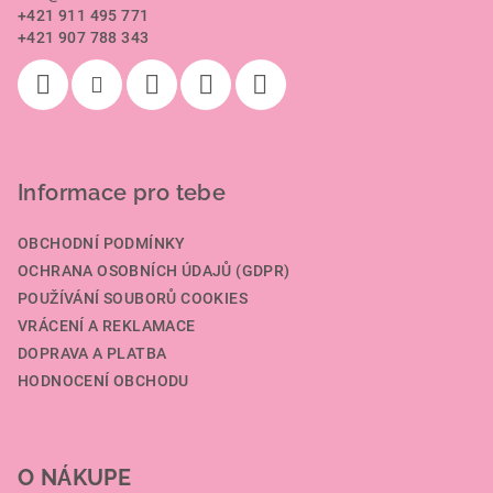
t
+421 911 495 771
í
+421 907 788 343
Informace pro tebe
OBCHODNÍ PODMÍNKY
OCHRANA OSOBNÍCH ÚDAJŮ (GDPR)
POUŽÍVÁNÍ SOUBORŮ COOKIES
VRÁCENÍ A REKLAMACE
DOPRAVA A PLATBA
HODNOCENÍ OBCHODU
O NÁKUPE