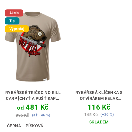
Akcia
Tip
Výpredaj
RYBÁŘSKÉ TRIČKO NO KILL
RYBÁŘSKÁ KLÍČENKA S
CARP [CHYŤ A PUŠŤ KAPR]
OTVÍRÁKEM RELAX
RYBOLOV S RESPEKTEM 🎣
CATFISH [SUMEC]
PRO
481 Kč
116 Kč
od
🤝
RYBÁŘE, KTERÝ TO NEBERE
145 Kč
(–20 %)
895 Kč
(až –46 %)
PŘÍLIŠ VÁŽNĚ 🔑🎣
SKLADEM
ČERNÁ
PÍSKOVÁ