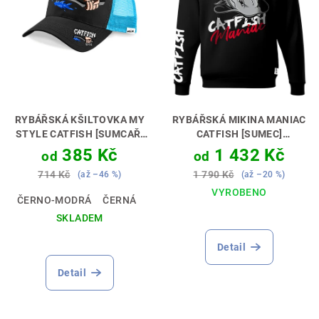
RYBÁŘSKÁ KŠILTOVKA MY
RYBÁŘSKÁ MIKINA MANIAC
STYLE CATFISH [SUMCAŘ]
CATFISH [SUMEC]
STYL, KTERÝ CHYTÍ 🎣🧢
PERFEKTNÍ DÁREK PRO
385 Kč
1 432 Kč
od
od
SUMCAŘE 🎣🎁
714 Kč
1 790 Kč
(až –46 %)
(až –20 %)
VYROBENO
ČERNO-MODRÁ
ČERNÁ
Průměrné
SKLADEM
hodnocení
produktu
Detail
je
5,0
Detail
z
5
hvězdiček.