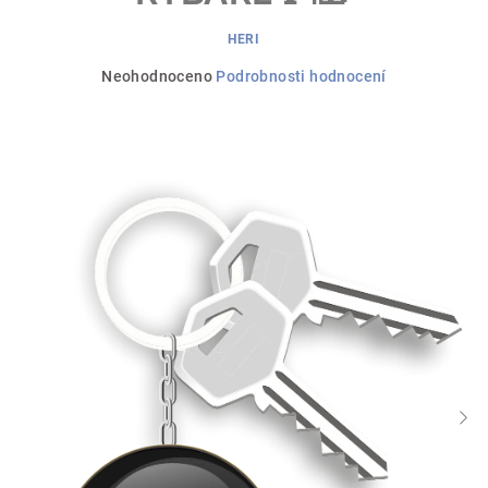
HERI
Průměrné
Neohodnoceno
Podrobnosti hodnocení
hodnocení
produktu
je
0,0
z
5
hvězdiček.