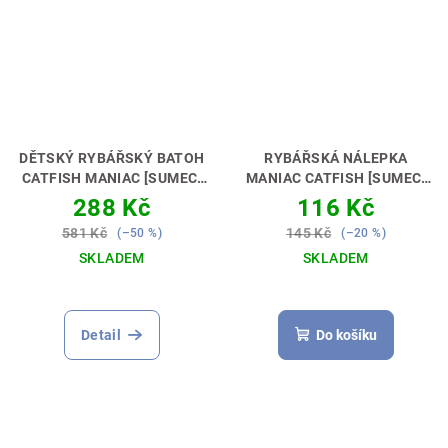
DĚTSKÝ RYBÁŘSKÝ BATOH
RYBÁŘSKÁ NÁLEPKA
CATFISH MANIAC [SUMEC]
MANIAC CATFISH [SUMEC]
PERFEKTNÍ DÁREK PRO
AŤ MÁŠ DOKONALÉ AUTO 🚗
288 Kč
116 Kč
MALÉHO SUMCAŘE🎁💝
🎣
581 Kč
145 Kč
(–50 %)
(–20 %)
SKLADEM
SKLADEM
Průměrné
hodnocení
produktu
Detail
Do košíku
je
5,0
z
5
hvězdiček.