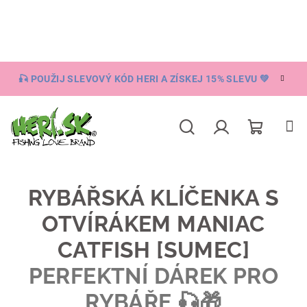
Přejít
na
obsah
🎣 POUŽIJ SLEVOVÝ KÓD HERI A ZÍSKEJ 15% SLEVU 💚
Nákupní
Hledat
Přihlášení
košík
RYBÁŘSKÁ KLÍČENKA S
OTVÍRÁKEM MANIAC
CATFISH [SUMEC]
PERFEKTNÍ DÁREK PRO
RYBÁŘE 🎣🎁