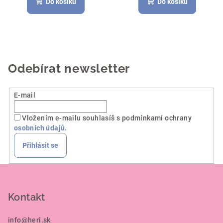
Do košíku
Do košíku
Odebírat newsletter
E-mail
Vložením e-mailu souhlasíš s podmínkami ochrany
osobních údajů.
Přihlásit se
Z
á
p
Kontakt
a
info
@
heri.sk