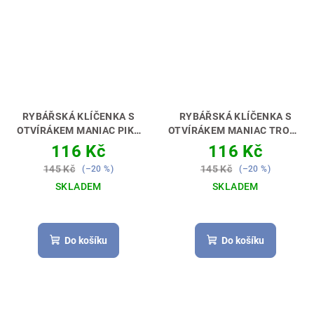
RYBÁŘSKÁ KLÍČENKA S
RYBÁŘSKÁ KLÍČENKA S
OTVÍRÁKEM MANIAC PIKE
OTVÍRÁKEM MANIAC TROUT
[ŠTIKA]
PERFEKTNÍ DÁREK
[PSTRUH]
PERFEKTNÍ
116 Kč
116 Kč
PRO RYBÁŘE 🎣🎁
DÁREK PRO RYBÁŘE 🎣🎁
145 Kč
145 Kč
(–20 %)
(–20 %)
SKLADEM
SKLADEM
Do košíku
Do košíku