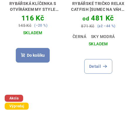
RYBÁŘSKÁ KLÍČENKA S
RYBÁŘSKÉ TRIČKO RELAX
OTVÍRÁKEM MY STYLE
CATFISH [SUMEC NA VÁHU]
CATFISH FISHING
RYBAŘINA JE RELAX🎣🌊
116 Kč
481 Kč
od
[SUMCAŘ]
PERFEKTNÍ
145 Kč
(–20 %)
871 Kč
(až –44 %)
DÁREK PRO RYBÁŘE 🎣🎁
SKLADEM
ČERNÁ
SKY MODRÁ
SKLADEM
Průměrné
Do košíku
hodnocení
produktu
Detail
je
5,0
z
5
hvězdiček.
Akcia
Výpredaj