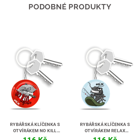
PODOBNÉ PRODUKTY
RYBÁŘSKÁ KLÍČENKA S
RYBÁŘSKÁ KLÍČENKA S
OTVÍRÁKEM NO KILL
OTVÍRÁKEM RELAX
CATFISH [SUMEC]
ABYS
CATFISH [SUMEC]
PRO
116 Kč
116 Kč