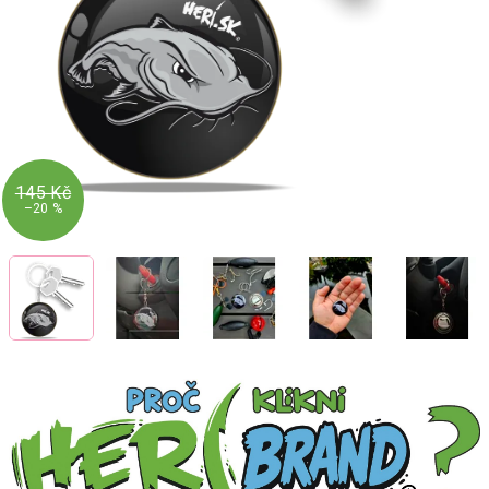
145 Kč
–20 %