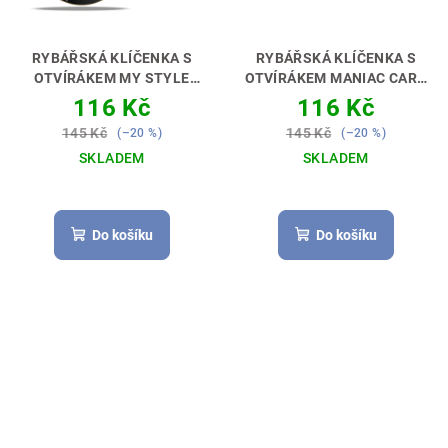
RYBÁŘSKÁ KLÍČENKA S
RYBÁŘSKÁ KLÍČENKA S
OTVÍRÁKEM MY STYLE
OTVÍRÁKEM MANIAC CARP
CATFISH FISHING
[KAPR]
PERFEKTNÍ DÁREK
116 Kč
116 Kč
[SUMCAŘ]
PERFEKTNÍ
PRO RYBÁŘE 🎣🎁
145 Kč
145 Kč
(–20 %)
(–20 %)
DÁREK PRO RYBÁŘE 🎣🎁
SKLADEM
SKLADEM
Průměrné
hodnocení
produktu
Do košíku
Do košíku
je
5,0
z
5
hvězdiček.