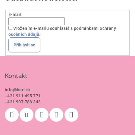
E-mail
Vložením e-mailu souhlasíš s podmínkami ochrany
osobních údajů.
Přihlásit se
Z
á
p
Kontakt
a
info
@
heri.sk
t
+421 911 495 771
í
+421 907 788 343