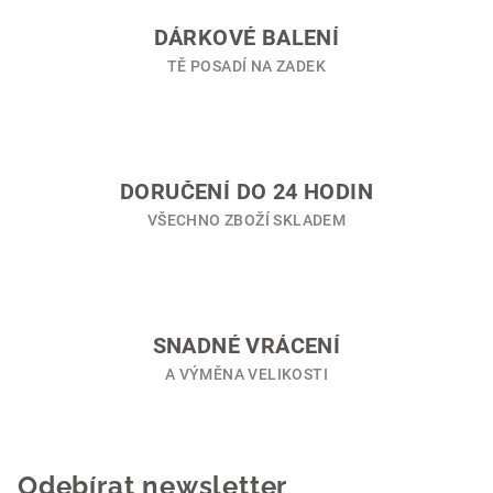
c
í
DÁRKOVÉ BALENÍ
p
TĚ POSADÍ NA ZADEK
r
v
k
y
v
DORUČENÍ DO 24 HODIN
ý
VŠECHNO ZBOŽÍ SKLADEM
p
i
s
u
SNADNÉ VRÁCENÍ
A VÝMĚNA VELIKOSTI
Odebírat newsletter