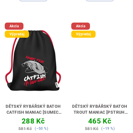
5,0
z
5
hvězdiček.
Akcia
Akcia
Výpredaj
Výpredaj
DĚTSKÝ RYBÁŘSKÝ BATOH
DĚTSKÝ RYBÁŘSKÝ BATOH
CATFISH MANIAC [SUMEC]
TROUT MANIAC [PSTRUH]
PERFEKTNÍ DÁREK PRO
PERFEKTNÍ DÁREK PRO
288 Kč
465 Kč
MALÉHO SUMCAŘE🎁💝
MALÉHO MUŠKAŘE🎁💝
581 Kč
581 Kč
(–50 %)
(–19 %)