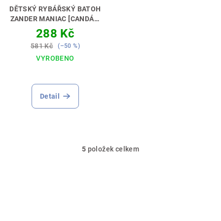
DĚTSKÝ RYBÁŘSKÝ BATOH
ZANDER MANIAC [CANDÁT]
PERFEKTNÍ DÁREK PRO
288 Kč
MALÉHO RYBÁŘE🎁💝
581 Kč
(–50 %)
VYROBENO
Detail
5
položek celkem
O
v
l
á
d
a