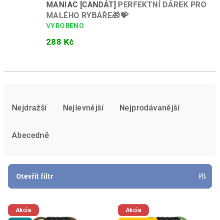
MANIAC [CANDÁT]
PERFEKTNÍ DÁREK PRO
MALÉHO RYBÁŘE🎁💝
VYROBENO
288 Kč
Ř
a
Nejdražší
Nejlevnější
Nejprodávanější
z
e
Abecedně
n
í
p
Otevřít filtr
r
V
o
Akcia
Akcia
ý
d