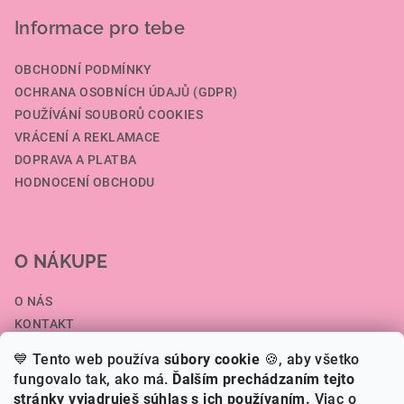
Informace pro tebe
OBCHODNÍ PODMÍNKY
OCHRANA OSOBNÍCH ÚDAJŮ (GDPR)
POUŽÍVÁNÍ SOUBORŮ COOKIES
VRÁCENÍ A REKLAMACE
DOPRAVA A PLATBA
HODNOCENÍ OBCHODU
O NÁKUPE
O NÁS
KONTAKT
SPOLUPRÁCE A VELKOOBCHOD
💙 Tento web používa
súbory cookie
🍪, aby všetko
ČLÁNKY
fungovalo tak, ako má.
Ďalším prechádzaním tejto
stránky vyjadruješ súhlas s ich používaním.
Viac o