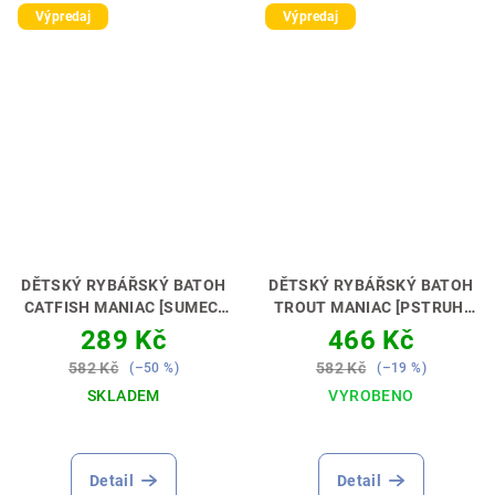
Výpredaj
Výpredaj
DĚTSKÝ RYBÁŘSKÝ BATOH
DĚTSKÝ RYBÁŘSKÝ BATOH
CATFISH MANIAC [SUMEC]
TROUT MANIAC [PSTRUH]
PERFEKTNÍ DÁREK PRO
PERFEKTNÍ DÁREK PRO
289 Kč
466 Kč
MALÉHO SUMCAŘE🎁💝
MALÉHO MUŠKAŘE🎁💝
582 Kč
582 Kč
(–50 %)
(–19 %)
SKLADEM
VYROBENO
Detail
Detail