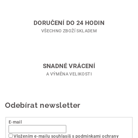
k
y
v
DORUČENÍ DO 24 HODIN
ý
VŠECHNO ZBOŽÍ SKLADEM
p
i
s
u
SNADNÉ VRÁCENÍ
A VÝMĚNA VELIKOSTI
Odebírat newsletter
E-mail
Vložením e-mailu souhlasíš s podmínkami ochrany