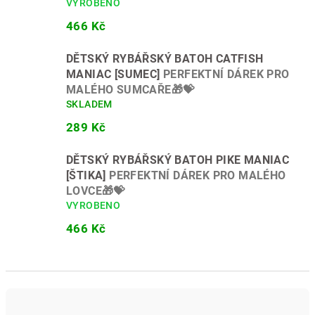
VYROBENO
466 Kč
DĚTSKÝ RYBÁŘSKÝ BATOH CATFISH
MANIAC [SUMEC]
PERFEKTNÍ DÁREK PRO
MALÉHO SUMCAŘE🎁💝
SKLADEM
289 Kč
DĚTSKÝ RYBÁŘSKÝ BATOH PIKE MANIAC
[ŠTIKA]
PERFEKTNÍ DÁREK PRO MALÉHO
LOVCE🎁💝
VYROBENO
466 Kč
Ř