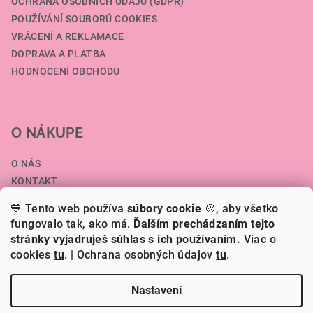
OCHRANA OSOBNÍCH ÚDAJŮ (GDPR)
POUŽÍVÁNÍ SOUBORŮ COOKIES
VRÁCENÍ A REKLAMACE
DOPRAVA A PLATBA
HODNOCENÍ OBCHODU
O NÁKUPE
O NÁS
KONTAKT
SPOLUPRÁCE A VELKOOBCHOD
💙 Tento web používa
súbory cookie
🍪, aby všetko
ČLÁNKY
fungovalo tak, ako má.
Ďalším prechádzaním tejto
stránky vyjadruješ súhlas s ich používaním.
Viac o
cookies
tu
.
| Ochrana osobných údajov
tu
.
Copyright 2026
HERI.SK
. Všechna práva vyhrazena.
Nastavení