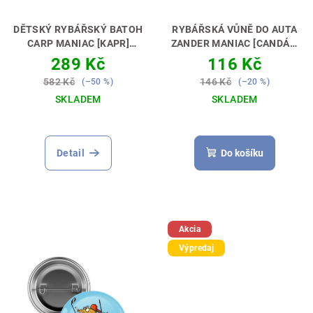
u
k
DĚTSKÝ RYBÁŘSKÝ BATOH
RYBÁŘSKÁ VŮNĚ DO AUTA
t
CARP MANIAC [KAPR]
ZANDER MANIAC [CANDÁT]
PERFEKTNÍ DÁREK PRO
AŤ TI VONÍ KÁRA 🚗🎣
ů
289 Kč
116 Kč
MALÉHO RYBÁŘE🎁💝
582 Kč
146 Kč
(–50 %)
(–20 %)
SKLADEM
SKLADEM
Průměrné
hodnocení
produktu
Detail
Do košíku
je
5,0
z
5
hvězdiček.
Akcia
Výpredaj