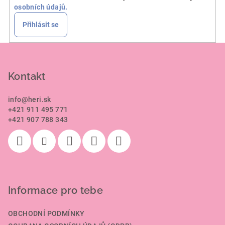
osobních údajů.
Přihlásit se
Z
á
p
Kontakt
a
info
@
heri.sk
t
+421 911 495 771
í
+421 907 788 343
Informace pro tebe
OBCHODNÍ PODMÍNKY