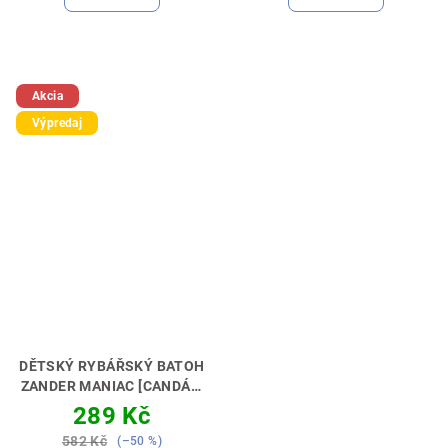
Akcia
Výpredaj
DĚTSKÝ RYBÁŘSKÝ BATOH
ZANDER MANIAC [CANDÁT]
PERFEKTNÍ DÁREK PRO
289 Kč
MALÉHO RYBÁŘE🎁💝
582 Kč
(–50 %)