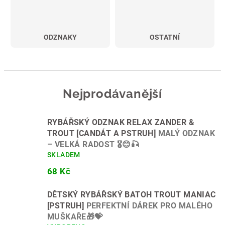
ODZNAKY
OSTATNÍ
Nejprodávanější
RYBÁŘSKÝ ODZNAK RELAX ZANDER &
TROUT [CANDÁT A PSTRUH]
MALÝ ODZNAK
– VELKÁ RADOST 🎖😊🎣
SKLADEM
68 Kč
DĚTSKÝ RYBÁŘSKÝ BATOH TROUT MANIAC
[PSTRUH]
PERFEKTNÍ DÁREK PRO MALÉHO
MUŠKAŘE🎁💝