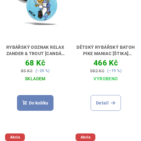
RYBÁŘSKÝ ODZNAK RELAX
DĚTSKÝ RYBÁŘSKÝ BATOH
ZANDER & TROUT [CANDÁT
PIKE MANIAC [ŠTIKA]
A PSTRUH]
MALÝ ODZNAK –
PERFEKTNÍ DÁREK PRO
68 Kč
466 Kč
VELKÁ RADOST 🎖😊🎣
MALÉHO LOVCE🎁💝
85 Kč
582 Kč
(–20 %)
(–19 %)
SKLADEM
VYROBENO
Do košíku
Detail
Akcia
Akcia