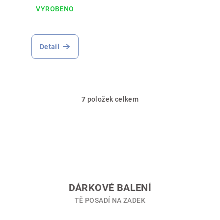
VYROBENO
Detail
7
položek celkem
O
v
l
á
d
a
c
í
DÁRKOVÉ BALENÍ
p
TĚ POSADÍ NA ZADEK
r
v