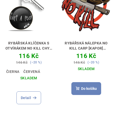
RYBÁŘSKÁ KLÍČENKA S
RYBÁŘSKÁ NÁLEPKA NO
OTVÍRÁKEM NO KILL CHYŤ
KILL CARP [KAPOR]
A PUSŤ
ABYS MĚL ČÍM
VYJÁDŘI SVŮJ POSTOJ 🚗🎣
116 Kč
116 Kč
OTVÍRAT PIVO 🎁🔑🍺
146 Kč
146 Kč
(–20 %)
(–20 %)
SKLADEM
ČIERNA
ČERVENÁ
SKLADEM
Do košíku
Detail