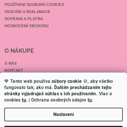
POUŽÍVÁNÍ SOUBORŮ COOKIES
VRÁCENÍ A REKLAMACE
DOPRAVA A PLATBA
HODNOCENÍ OBCHODU
O NÁKUPE
O NÁS
KONTAKT
SPOLUPRÁCE A VELKOOBCHOD
💙 Tento web používa
súbory cookie
🍪, aby všetko
ČLÁNKY
fungovalo tak, ako má.
Ďalším prechádzaním tejto
stránky vyjadruješ súhlas s ich používaním.
Viac o
cookies
tu
.
| Ochrana osobných údajov
tu
.
Copyright 2026
HERI.SK
. Všechna práva vyhrazena.
Nastavení
Vytvořil Shoptet