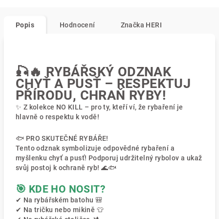
Popis
Hodnocení
Značka
HERI
🎣🔥 RYBÁŘSKÝ ODZNAK
CHYŤ A PUSŤ – RESPEKTUJ
PŘÍRODU, CHRAŇ RYBY!
✨ Z kolekce NO KILL – pro ty, kteří ví, že rybaření je
hlavně o respektu k vodě!
🐟 PRO SKUTEČNÉ RYBÁŘE!
Tento odznak symbolizuje odpovědné rybaření a
myšlenku chyť a pusť! Podporuj udržitelný rybolov a ukaž
svůj postoj k ochraně ryb! 🌊🐟
🎯 KDE HO NOSIT?
✔ Na rybářském batohu 🎒
✔ Na tričku nebo mikině 👕