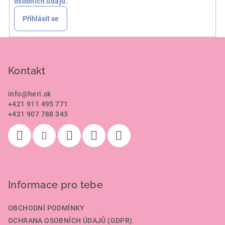
osobních údajů.
Přihlásit se
Z
á
p
Kontakt
a
info
@
heri.sk
t
+421 911 495 771
í
+421 907 788 343
Informace pro tebe
OBCHODNÍ PODMÍNKY
OCHRANA OSOBNÍCH ÚDAJŮ (GDPR)