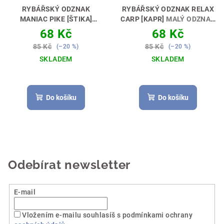
RYBÁŘSKÝ ODZNAK
RYBÁŘSKÝ ODZNAK RELAX
MANIAC PIKE [ŠTIKA]
CARP [KAPR]
MALÝ ODZNAK
PŘIPNI SI MĚ 📍🎣
– VELKÁ RADOST 🎖😊🎣
68 Kč
68 Kč
85 Kč
85 Kč
(–20 %)
(–20 %)
SKLADEM
SKLADEM
Do košíku
Do košíku
Odebírat newsletter
E-mail
Vložením e-mailu souhlasíš s podmínkami ochrany