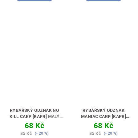
RYBÁŘSKÝ ODZNAK NO
RYBÁŘSKÝ ODZNAK
KILL CARP [KAPR]
MALÝ
MANIAC CARP [KAPR]
ODZNAK – VELKÁ RADOST
PŘIPNI SI MĚ 📍🎣
68 Kč
68 Kč
🎖😊🎣
85 Kč
85 Kč
(–20 %)
(–20 %)