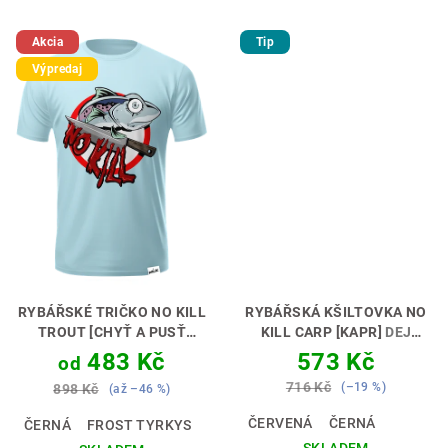
Akcia
Tip
Výpredaj
RYBÁŘSKÉ TRIČKO NO KILL
RYBÁŘSKÁ KŠILTOVKA NO
TROUT [CHYŤ A PUSŤ
KILL CARP [KAPR]
DEJ
PSTRUH]
RYBOLOV S
NAJEVO SVŮJ POSTOJ 💪🎣
483 Kč
573 Kč
od
RESPEKTEM 🎣🤝
716 Kč
(–19 %)
898 Kč
(až –46 %)
ČERVENÁ
ČERNÁ
ČERNÁ
FROST TYRKYS