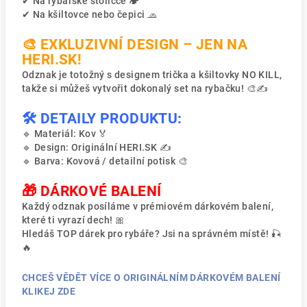
✔ Na rybářské stoličce 🏕️
✔ Na kšiltovce nebo čepici 🧢
🎨 EXKLUZIVNÍ DESIGN – JEN NA
HERI.SK!
Odznak je totožný s designem trička a kšiltovky NO KILL,
takže si můžeš vytvořit dokonalý set na rybačku! 🎨✍
🛠️ DETAILY PRODUKTU:
🔹 Materiál: Kov 🏅
🔹 Design: Originální HERI.SK ✍
🔹 Barva: Kovová / detailní potisk 🎨
🎁 DÁRKOVÉ BALENÍ
Každý odznak posíláme v prémiovém dárkovém balení,
které ti vyrazí dech! 🎀
Hledáš TOP dárek pro rybáře? Jsi na správném místě! 🎣
🔥
CHCEŠ VĚDĚT VÍCE O ORIGINÁLNÍM DÁRKOVÉM BALENÍ
KLIKEJ ZDE