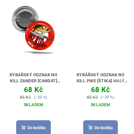
RYBÁŘSKÝ ODZNAK NO
RYBÁŘSKÝ ODZNAK NO
KILL ZANDER [CANDÁT]
KILL PIKE [ŠTIKA]
MALÝ
MALÝ ODZNAK – VELKÁ
ODZNAK – VELKÁ RADOST
68 Kč
68 Kč
RADOST 🎖😊🎣
🎖😊🎣
85 Kč
85 Kč
(–20 %)
(–20 %)
SKLADEM
SKLADEM
Do košíku
Do košíku