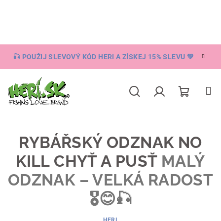
Přejít
na
obsah
🎣 POUŽIJ SLEVOVÝ KÓD HERI A ZÍSKEJ 15% SLEVU 💚
Nákupní
Hledat
Přihlášení
košík
RYBÁŘSKÝ ODZNAK NO
KILL CHYŤ A PUSŤ
MALÝ
ODZNAK – VELKÁ RADOST
🎖😊🎣
HERI