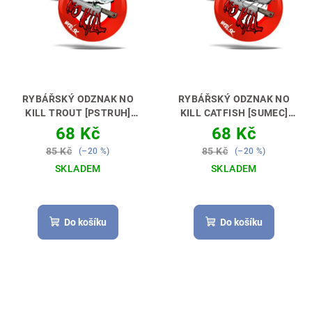
RYBÁŘSKÝ ODZNAK NO
RYBÁŘSKÝ ODZNAK NO
KILL TROUT [PSTRUH]
KILL CATFISH [SUMEC]
MALÝ ODZNAK – VELKÁ
MALÝ ODZNAK – VELKÁ
68 Kč
68 Kč
RADOST 🎖😊🎣
RADOST 🎖😊🎣
85 Kč
85 Kč
(–20 %)
(–20 %)
SKLADEM
SKLADEM
Do košíku
Do košíku