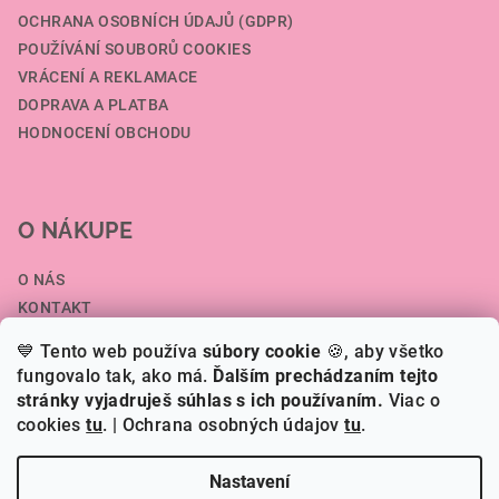
OCHRANA OSOBNÍCH ÚDAJŮ (GDPR)
POUŽÍVÁNÍ SOUBORŮ COOKIES
VRÁCENÍ A REKLAMACE
DOPRAVA A PLATBA
HODNOCENÍ OBCHODU
O NÁKUPE
O NÁS
KONTAKT
SPOLUPRÁCE A VELKOOBCHOD
💙 Tento web používa
súbory cookie
🍪, aby všetko
ČLÁNKY
fungovalo tak, ako má.
Ďalším prechádzaním tejto
stránky vyjadruješ súhlas s ich používaním.
Viac o
cookies
tu
.
| Ochrana osobných údajov
tu
.
Copyright 2026
HERI.SK
. Všechna práva vyhrazena.
Nastavení