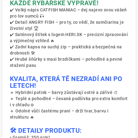
KAŽDÉ RYBÁŘSKÉ VÝPRAVĚ!
✔️ Velký nápis CATFISH MANIAC – dej najevo svou vášeň
pro lov sumců 🎣
✔️ Detail ANGRY FISH – pro ty, co vědí, že sumčiarina je
životní styl 🏆
✔️ Saténový štítek s logem HERI.SK – precizní zpracování
a výjimečný vzhled 🔥
✔️ Zadní kapsa na suchý zip – praktická a bezpečná na
drobnosti 🛠️
✔️ Hrubé šňůrky s maxi brzdičkami – pohodlné a pevné
stažení pasu
KVALITA, KTERÁ TĚ NEZRADÍ ANI PO
LETECH!
🔹 Hybridní potisk – barvy zůstávají ostré a zářivé 🎨
🔹 Teplé a pohodlné – česaná podšívka pro extra komfort
i v chladu ❄️
🔹 Odolné vůči častému praní – drží tvar, barvu i
strukturu 🔥
🛠️ DETAILY PRODUKTU:
• Gramáž: 350 g/m²