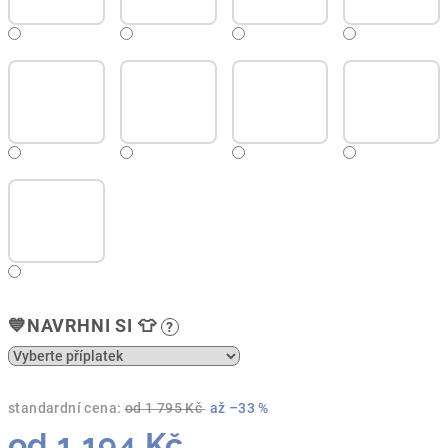
💙NAVRHNI SI 👕
?
standardní cena:
od 1 795 Kč
až –33 %
od
1 194 Kč