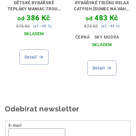
DĚTSKÉ RYBÁŘSKÉ
RYBÁŘSKÉ TRIČKO RELAX
TEPLÁKY MANIAC TROUT
CATFISH [SUMEC NA VÁHU]
[PSTRUH]
🇨🇿 PERFEKTNÍ
RYBAŘINA JE RELAX🎣🌊
386 Kč
483 Kč
od
od
DÁREK PRO MALÉHO
970 Kč
873 Kč
(až –60 %)
(až –44 %)
MUŠKAŘE 🎣🎁
SKLADEM
ČERNÁ
SKY MODRÁ
SKLADEM
Průměrné
Detail
hodnocení
produktu
Detail
je
5,0
z
5
hvězdiček.
Odebírat newsletter
E-mail