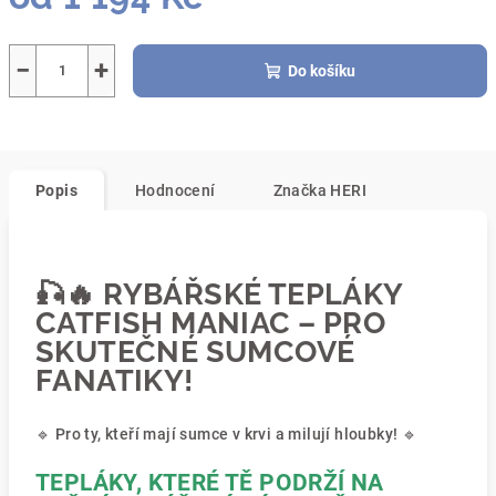
Měrná
cena:
−
+
Do košíku
Popis
Hodnocení
Značka
HERI
🎣🔥 RYBÁŘSKÉ TEPLÁKY
CATFISH MANIAC – PRO
SKUTEČNÉ SUMCOVÉ
FANATIKY!
🔹 Pro ty, kteří mají sumce v krvi a milují hloubky! 🔹
TEPLÁKY, KTERÉ TĚ PODRŽÍ NA