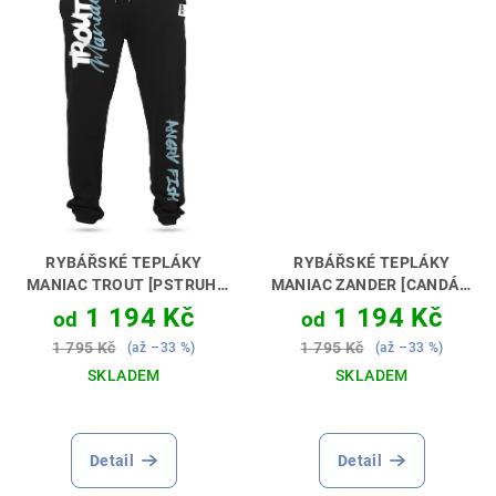
RYBÁŘSKÉ TEPLÁKY
RYBÁŘSKÉ TEPLÁKY
MANIAC TROUT [PSTRUH]
MANIAC ZANDER [CANDÁT]
HODÍ SE K TEPLÁKOVÉ
HODÍ SE K TEPLÁKOVÉ
1 194 Kč
1 194 Kč
od
od
SOUPRAVĚ 👖🔥
SOUPRAVĚ 👖🔥
1 795 Kč
1 795 Kč
(až –33 %)
(až –33 %)
SKLADEM
SKLADEM
Detail
Detail