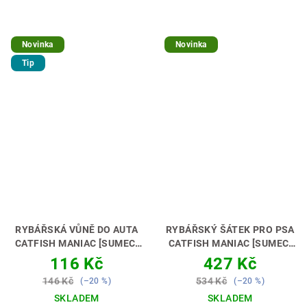
Novinka
Novinka
Tip
RYBÁŘSKÁ VŮNĚ DO AUTA
RYBÁŘSKÝ ŠÁTEK PRO PSA
CATFISH MANIAC [SUMEC]
CATFISH MANIAC [SUMEC]
AŤ TI VONÍ KÁRA 🚗🎣
DOKONALÁ PRO TVÉHO
116 Kč
427 Kč
ČTYŘNOHÉHO PARŤÁKA 🐶
146 Kč
534 Kč
(–20 %)
(–20 %)
🎣
SKLADEM
SKLADEM