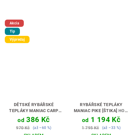
Akcia
Tip
Výpredaj
DĚTSKÉ RYBÁŘSKÉ
RYBÁŘSKÉ TEPLÁKY
TEPLÁKY MANIAC CARP
MANIAC PIKE [ŠTIKA]
HODÍ
[KAPR]
PERFEKTNÍ DÁREK
SE K TEPLÁKOVÉ
386 Kč
1 194 Kč
od
od
PRO MALÉHO RYBÁŘE🎁💝
SOUPRAVĚ 👖🎣
970 Kč
1 795 Kč
(až –60 %)
(až –33 %)