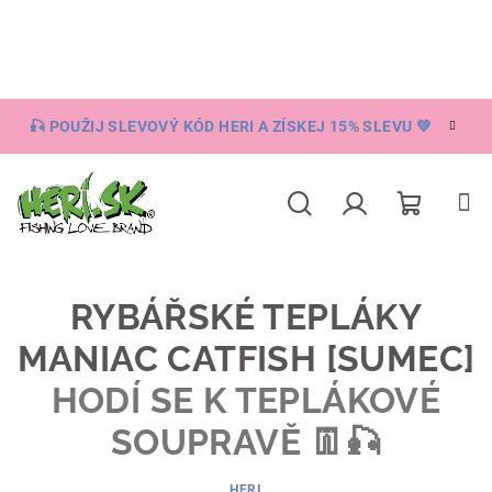
Přejít
na
obsah
🎣 POUŽIJ SLEVOVÝ KÓD HERI A ZÍSKEJ 15% SLEVU 💚
Nákupní
Hledat
Přihlášení
košík
RYBÁŘSKÉ TEPLÁKY
MANIAC CATFISH [SUMEC]
HODÍ SE K TEPLÁKOVÉ
SOUPRAVĚ 👖🎣
HERI