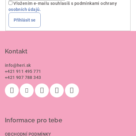
Vložením e-mailu souhlasíš s podmínkami ochrany
osobních údajů.
Přihlásit se
Z
á
p
Kontakt
a
info
@
heri.sk
t
+421 911 495 771
í
+421 907 788 343
Informace pro tebe
OBCHODNÍ PODMÍNKY