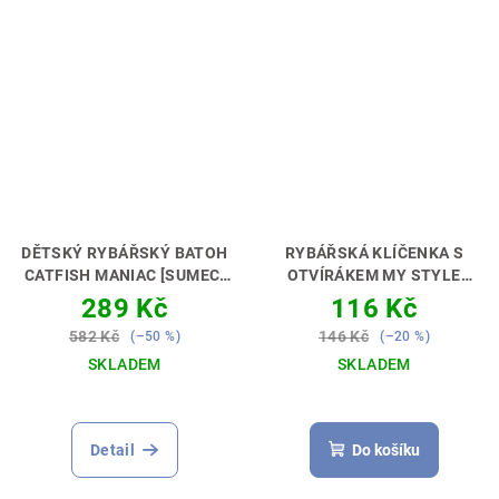
DĚTSKÝ RYBÁŘSKÝ BATOH
RYBÁŘSKÁ KLÍČENKA S
CATFISH MANIAC [SUMEC]
OTVÍRÁKEM MY STYLE
PERFEKTNÍ DÁREK PRO
CATFISH FISHING
289 Kč
116 Kč
MALÉHO SUMCAŘE🎁💝
[SUMCAŘ]
PERFEKTNÍ
582 Kč
146 Kč
(–50 %)
(–20 %)
DÁREK PRO RYBÁŘE 🎣🎁
SKLADEM
SKLADEM
Detail
Do košíku