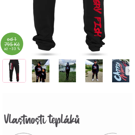
od 1
795 Kč
až –33 %