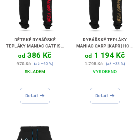
DĚTSKÉ RYBÁŘSKÉ
RYBÁŘSKÉ TEPLÁKY
TEPLÁKY MANIAC CATFISH
MANIAC CARP [KAPR]
HODÍ
[SUMEC]
PERFEKTNÍ DÁREK
SE K TEPLÁKOVÉ
386 Kč
1 194 Kč
od
od
PRO MALÉHO SUMCAŘE 🎣
SOUPRAVĚ 👖🎣
970 Kč
1 795 Kč
(až –60 %)
(až –33 %)
🎁
SKLADEM
VYROBENO
Detail
Detail