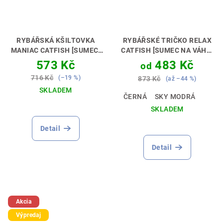
RYBÁŘSKÁ KŠILTOVKA
RYBÁŘSKÉ TRIČKO RELAX
MANIAC CATFISH [SUMEC]
CATFISH [SUMEC NA VÁHU]
PRO SUMCOVÉ MANIAKY 🧢
RYBAŘINA JE RELAX🎣🌊
573 Kč
483 Kč
od
😎
716 Kč
(–19 %)
873 Kč
(až –44 %)
SKLADEM
ČERNÁ
SKY MODRÁ
Průměrné
SKLADEM
hodnocení
Průměrné
produktu
Detail
hodnocení
je
produktu
5,0
Detail
je
z
5,0
5
z
hvězdiček.
5
hvězdiček.
Akcia
Výpredaj