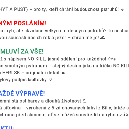
HYŤ A PUSŤ) – pro ty, kteří chrání budoucnost pstruhů! 🔹
SNÝM POSLÁNÍM!
ci ryb, ale likvidace velkých matečných pstruhů? To nechc
ovou součástí našich řek a jezer – chráníme je! 🌊
 MLUVÍ ZA VŠE!
nůž s nápisem NO KILL, jasné sdělení pro každého! 🐟✊
se smutným pstruhem – stejný design jako na tričku NO KI
 HERI.SK – originální detail 🔥
ylový podpis kšiltovky 🎨
KAŽDÉ VÝPRAVĚ!
rémní stálost barev a dlouhá životnost 💪
 síťovina – vyrobená z 5 zálohovaných lahví z Billy, takže s
chrana před sluncem, ať se můžeš soustředit na rybolov 🎣
UKTU: