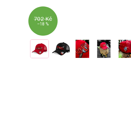
702 Kč
–18 %