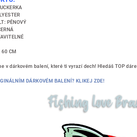
RUCKERKA
OLYESTER
LT: PĚNOVÝ
ČERNÁ
TAVITELNÉ
Ž 60 CM
e v dárkovém balení, které ti vyrazí dech! Hledáš TOP dáre
IGINÁLNÍM DÁRKOVÉM BALENÍ? KLIKEJ ZDE!