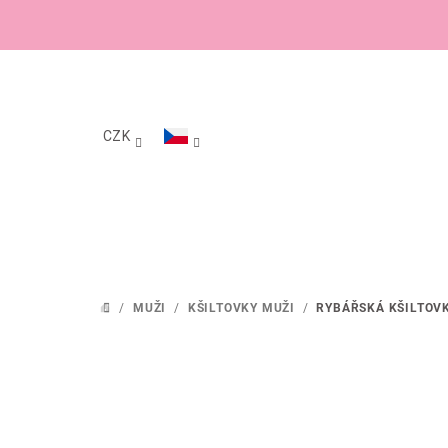
Přejít
na
obsah
CZK
/
MUŽI
/
KŠILTOVKY MUŽI
/
RYBÁŘSKÁ KŠILTOVK
DOMŮ