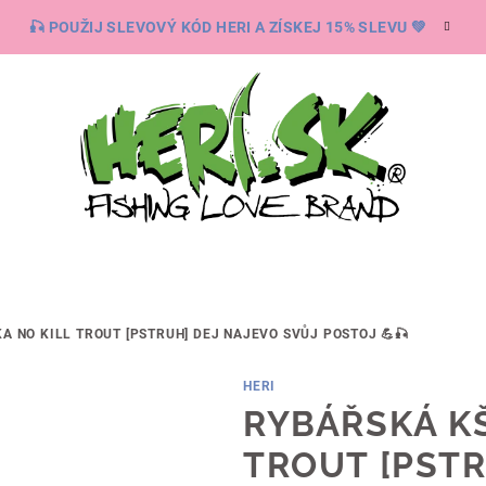
🎣 POUŽIJ SLEVOVÝ KÓD HERI A ZÍSKEJ 15% SLEVU 💚
A NO KILL TROUT [PSTRUH]
DEJ NAJEVO SVŮJ POSTOJ 💪🎣
HERI
RYBÁŘSKÁ KŠ
TROUT [PST