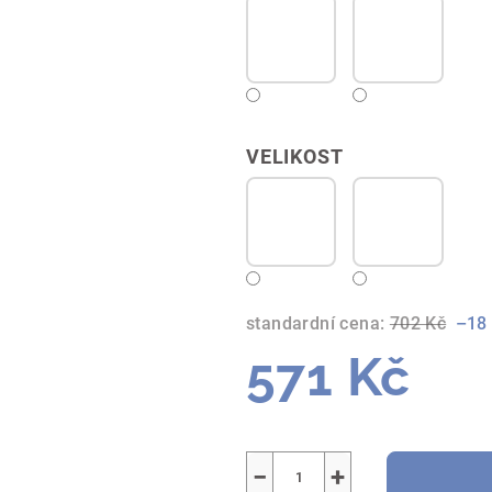
VELIKOST
standardní cena:
702 Kč
–18
571 Kč
Měrná
cena:
−
+