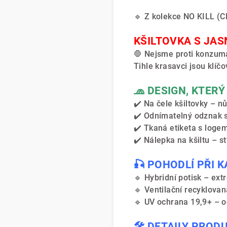
🔹 Z kolekce NO KILL (C
KŠILTOVKA S JA
🛑 Nejsme proti konzuma
Tihle krasavci jsou klíč
🧢 DESIGN, KTERÝ
✔️ Na čele kšiltovky – 
✔️ Odnímatelný odznak 
✔️ Tkaná etiketa s logem
✔️ Nálepka na kšiltu – st
🎣 POHODLÍ PŘI 
🔹 Hybridní potisk – ext
🔹 Ventilační recyklovaná
🔹 UV ochrana 19,9+ – o
🛠️ DETAILY PROD