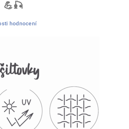
 💪🎣
sti hodnocení