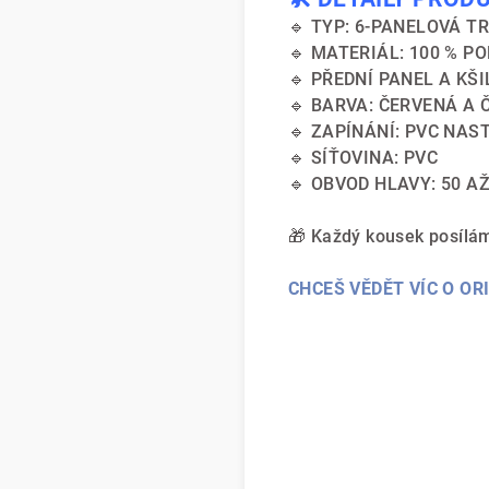
🔹 TYP: 6-PANELOVÁ T
🔹 MATERIÁL: 100 % P
🔹 PŘEDNÍ PANEL A KŠI
🔹 BARVA: ČERVENÁ A 
🔹 ZAPÍNÁNÍ: PVC NAS
🔹 SÍŤOVINA: PVC
🔹 OBVOD HLAVY: 50 A
🎁 Každý kousek posílám
CHCEŠ VĚDĚT VÍC O OR