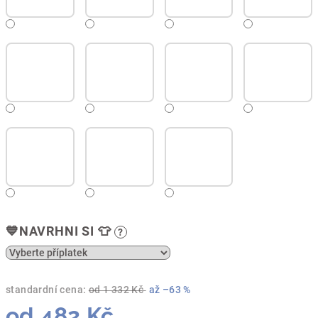
💙NAVRHNI SI 👕
?
standardní cena:
od 1 332 Kč
až –63 %
od
482 Kč