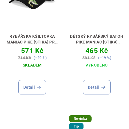
RYBÁŘSKÁ KŠILTOVKA
DĚTSKÝ RYBÁŘSKÝ BATOH
MANIAC PIKE [ŠTIKA]
PRO
PIKE MANIAC [ŠTIKA]
ŠTIKOVÉ MANIAKY 🧢😎
PERFEKTNÍ DÁREK PRO
571 Kč
465 Kč
MALÉHO LOVCE🎁💝
714 Kč
581 Kč
(–20 %)
(–19 %)
SKLADEM
VYROBENO
Detail
Detail
Novinka
Tip