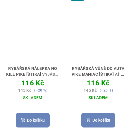
RYBÁŘSKÁ NÁLEPKA NO
RYBÁŘSKÁ VŮNĚ DO AUTA
KILL PIKE [ŠTIKA]
VYJÁDŘI
PIKE MANIAC [ŠTIKA]
AŤ TI
SVŮJ POSTOJ 🚗🎣
VONÍ KÁRA 🚗🎣
116 Kč
116 Kč
145 Kč
145 Kč
(–20 %)
(–20 %)
SKLADEM
SKLADEM
Do košíku
Do košíku