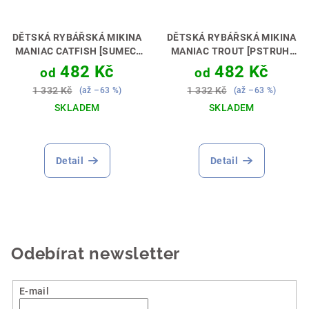
DĚTSKÁ RYBÁŘSKÁ MIKINA
DĚTSKÁ RYBÁŘSKÁ MIKINA
MANIAC CATFISH [SUMEC]
MANIAC TROUT [PSTRUH]
PERFEKTNÍ DÁREK PRO
PERFEKTNÍ DÁREK PRO
482 Kč
482 Kč
od
od
MALÉHO SUMCAŘE 🎁🐟
MALÉHO MUŠKÁŘE🎁💝
1 332 Kč
1 332 Kč
(až –63 %)
(až –63 %)
SKLADEM
SKLADEM
Průměrné
hodnocení
produktu
Detail
Detail
je
5,0
z
5
hvězdiček.
Odebírat newsletter
E-mail