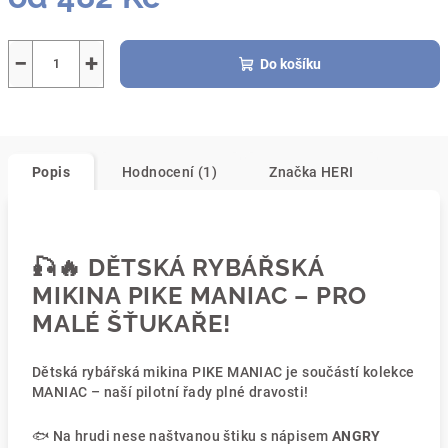
Měrná
cena:
−
+
Do košíku
Popis
Hodnocení (1)
Značka
HERI
🎣🔥
DĚTSKÁ RYBÁŘSKÁ
MIKINA PIKE MANIAC – PRO
MALÉ ŠŤUKAŘE!
Dětská rybářská mikina PIKE MANIAC je součástí kolekce
MANIAC – naší pilotní řady plné dravosti!
🐟 Na hrudi nese naštvanou štiku s nápisem
ANGRY