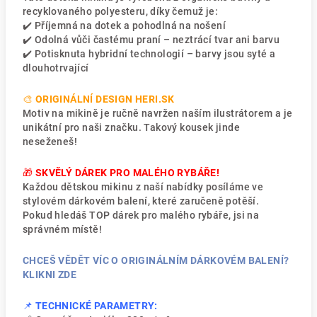
recyklovaného polyesteru, díky čemuž je:
✔️ Příjemná na dotek a pohodlná na nošení
✔️ Odolná vůči častému praní – neztrácí tvar ani barvu
✔️ Potisknuta hybridní technologií – barvy jsou syté a
dlouhotrvající
🎨
ORIGINÁLNÍ DESIGN HERI.SK
Motiv na mikině je ručně navržen naším ilustrátorem a je
unikátní pro naši značku. Takový kousek jinde
neseženeš!
🎁
SKVĚLÝ DÁREK PRO MALÉHO RYBÁŘE!
Každou dětskou mikinu z naší nabídky posíláme ve
stylovém dárkovém balení, které zaručeně potěší.
Pokud hledáš TOP dárek pro malého rybáře, jsi na
správném místě!
CHCEŠ VĚDĚT VÍC O ORIGINÁLNÍM DÁRKOVÉM BALENÍ?
KLIKNI ZDE
📌
TECHNICKÉ PARAMETRY: