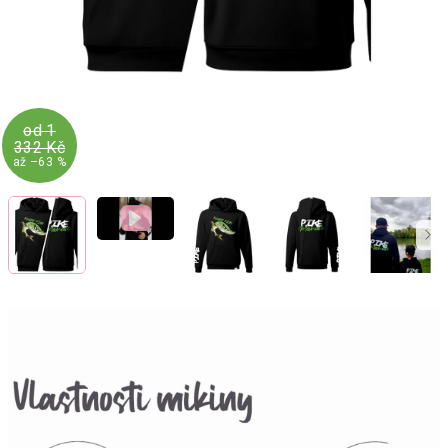
od 1
332 Kč
až –63 %