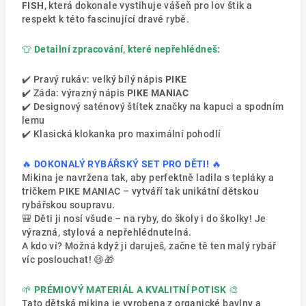
FISH
, která dokonale vystihuje vášeň pro lov štik a
respekt k této fascinující dravé rybě.
👕
Detailní zpracování, které nepřehlédneš:
✔️ Pravý rukáv: velký bílý nápis
PIKE
✔️ Záda: výrazný nápis
PIKE MANIAC
✔️ Designový saténový štítek značky na kapuci a spodním
lemu
✔️ Klasická klokanka pro maximální pohodlí
🔥
DOKONALÝ RYBÁŘSKÝ SET PRO DĚTI!
🔥
Mikina je navržena tak, aby perfektně ladila s tepláky a
tričkem PIKE MANIAC – vytváří tak unikátní dětskou
rybářskou soupravu.
🎒 Děti ji nosí všude – na ryby, do školy i do školky! Je
výrazná, stylová a nepřehlédnutelná.
A kdo ví? Možná když ji daruješ, začne tě ten malý rybář
víc poslouchat! 😄🎁
🌱
PRÉMIOVÝ MATERIÁL A KVALITNÍ POTISK
🎨
Tato dětská mikina je vyrobena z organické bavlny a