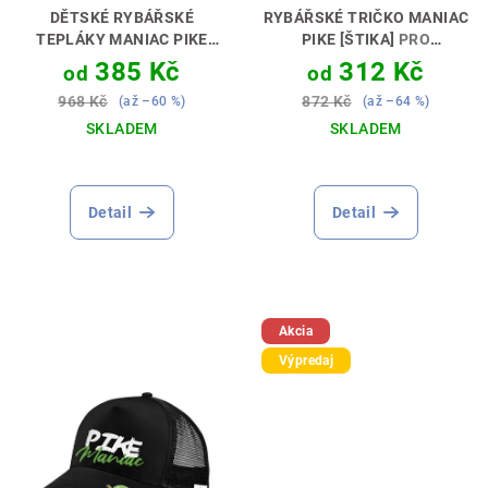
DĚTSKÉ RYBÁŘSKÉ
RYBÁŘSKÉ TRIČKO MANIAC
TEPLÁKY MANIAC PIKE
PIKE [ŠTIKA]
PRO
[ŠTIKA]
PERFEKTNÍ DÁREK
SKUTEČNÉHO MANIAKA🎣🔥
385 Kč
312 Kč
od
od
PRO MALÉHO LOVCE 🎣🎁
968 Kč
872 Kč
(až –60 %)
(až –64 %)
SKLADEM
SKLADEM
Průměrné
hodnocení
produktu
Detail
Detail
je
5,0
z
5
hvězdiček.
Akcia
Výpredaj