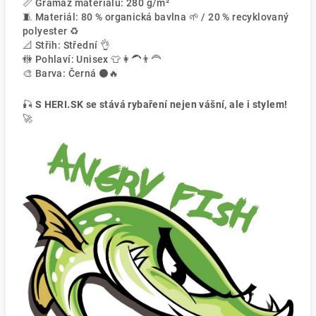
📏 Gramáž materiálu: 280 g/m²
🧵 Materiál: 80 % organická bavlna 🌱 / 20 % recyklovaný
polyester ♻️
📐 Střih: Střední 👌
🚻 Pohlaví: Unisex 👕👩‍🦱👨‍🦰
🎨 Barva: Černá ⚫🔥
🎣
S HERI.SK se stává rybaření nejen vášní, ale i stylem!
🚀