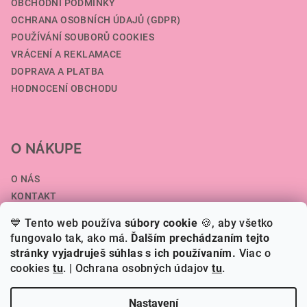
OBCHODNÍ PODMÍNKY
OCHRANA OSOBNÍCH ÚDAJŮ (GDPR)
POUŽÍVÁNÍ SOUBORŮ COOKIES
VRÁCENÍ A REKLAMACE
DOPRAVA A PLATBA
HODNOCENÍ OBCHODU
O NÁKUPE
O NÁS
KONTAKT
SPOLUPRÁCE A VELKOOBCHOD
💙 Tento web používa
súbory cookie
🍪, aby všetko
ČLÁNKY
fungovalo tak, ako má.
Ďalším prechádzaním tejto
stránky vyjadruješ súhlas s ich používaním.
Viac o
cookies
tu
.
| Ochrana osobných údajov
tu
.
Copyright 2026
HERI.SK
. Všechna práva vyhrazena.
Nastavení