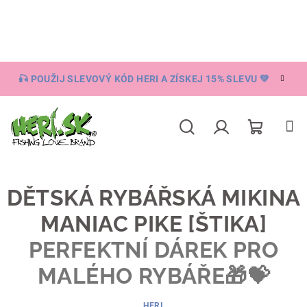
Přejít
na
obsah
🎣 POUŽIJ SLEVOVÝ KÓD HERI A ZÍSKEJ 15% SLEVU 💚
Nákupní
Hledat
Přihlášení
košík
DĚTSKÁ RYBÁŘSKÁ MIKINA
MANIAC PIKE [ŠTIKA]
PERFEKTNÍ DÁREK PRO
MALÉHO RYBÁŘE🎁💝
HERI