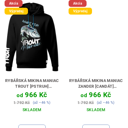
Akcia
Akcia
Výpredaj
Výpredaj
RYBÁŘSKÁ MIKINA MANIAC
RYBÁŘSKÁ MIKINA MANIAC
TROUT [PSTRUH]
ZANDER [CANDÁT]
PERFEKTNÍ DÁREK PRO
PERFEKTNÍ DÁREK PRO
966 Kč
966 Kč
od
od
MUŠKAŘE 🎣🎁
PŘÍVLAČAŘE 🎣🎁
1 792 Kč
1 792 Kč
(až –46 %)
(až –46 %)
SKLADEM
SKLADEM
Průměrné
hodnocení