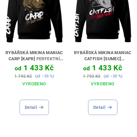
RYBÁŘSKÁ MIKINA MANIAC
RYBÁŘSKÁ MIKINA MANIAC
CARP [KAPR]
PERFEKTNÍ
CATFISH [SUMEC]
DÁREK PRO KAPRAŘE 🎣🎁
PERFEKTNÍ DÁREK PRO
1 433 Kč
1 433 Kč
od
od
SUMCAŘE 🎣🎁
1 792 Kč
1 792 Kč
(až –20 %)
(až –20 %)
VYROBENO
VYROBENO
Průměrné
Průměrné
hodnocení
hodnocení
produktu
produktu
Detail
Detail
je
je
5,0
5,0
z
z
5
5
hvězdiček.
hvězdiček.