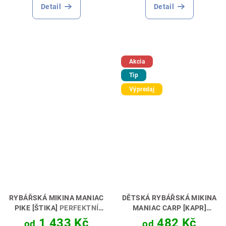
produktu
Detail
Detail
je
5,0
z
5
hvězdiček.
Akcia
Tip
Výpredaj
RYBÁŘSKÁ MIKINA MANIAC
DĚTSKÁ RYBÁŘSKÁ MIKINA
PIKE [ŠTIKA]
PERFEKTNÍ
MANIAC CARP [KAPR]
DÁREK PRO LOVCE 🎯🎁
PERFEKTNÍ DÁREK PRO
1 433 Kč
482 Kč
od
od