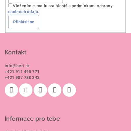
Vložením e-mailu souhlasíš s podmínkami ochrany
osobních údajů.
Přihlásit se
Z
á
p
Kontakt
a
info
@
heri.sk
t
+421 911 495 771
í
+421 907 788 343
Informace pro tebe