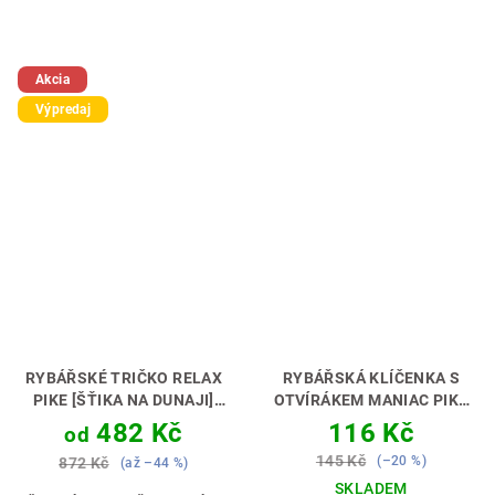
Akcia
Výpredaj
RYBÁŘSKÉ TRIČKO RELAX
RYBÁŘSKÁ KLÍČENKA S
PIKE [ŠŤIKA NA DUNAJI]
OTVÍRÁKEM MANIAC PIKE
RYBAŘINA JE RELAX 🎣🌊
[ŠTIKA]
PERFEKTNÍ DÁREK
482 Kč
116 Kč
od
PRO RYBÁŘE 🎣🎁
145 Kč
(–20 %)
872 Kč
(až –44 %)
SKLADEM